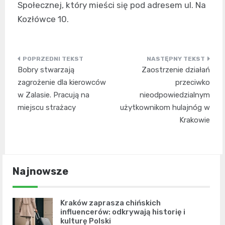
Społecznej, który mieści się pod adresem ul. Na
Kozłówce 10.
Nawigacja
Bobry stwarzają
Zaostrzenie działań
wpisu
zagrożenie dla kierowców
przeciwko
w Zalasie. Pracują na
nieodpowiedzialnym
miejscu strażacy
użytkownikom hulajnóg w
Krakowie
Najnowsze
Kraków zaprasza chińskich
influencerów: odkrywają historię i
kulturę Polski