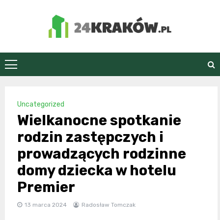
Skip
to
content
24Kraków.pl
Uncategorized
Wielkanocne spotkanie
rodzin zastępczych i
prowadzących rodzinne
domy dziecka w hotelu
Premier
13 marca 2024
Radosław Tomczak