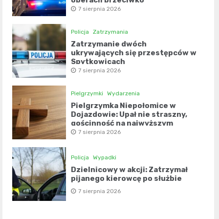
operacji przeciwko
przestępczości narkotykowej
7 sierpnia 2026
Policja
Zatrzymania
Zatrzymanie dwóch
ukrywających się przestępców w
Spytkowicach
7 sierpnia 2026
Pielgrzymki
Wydarzenia
Pielgrzymka Niepołomice w
Dojazdowie: Upał nie straszny,
gościnność na najwyższym
poziomie
7 sierpnia 2026
Policja
Wypadki
Dzielnicowy w akcji: Zatrzymał
pijanego kierowcę po służbie
7 sierpnia 2026