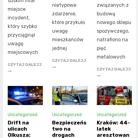
suskim miał
nietypowe
związanych z
miejsce
zdarzenie,
budową
incydent,
które przykuło
nowego sklepu
który szybko
uwagę
spożywczego,
przyciągnął
mieszkańców
natrafiono na
uwagę
jednej
pięć
miejscowych
metalowych
CZYTAJ DALEJJ
CZYTAJ DALEJJ
CZYTAJ DALEJJ
Uncategorized
Uncategorized
Uncategorized
Drift na
Bezpieczeńs
Kraków: 44-
ulicach
two na
latek
Olkusza:
drogach
aresztowan