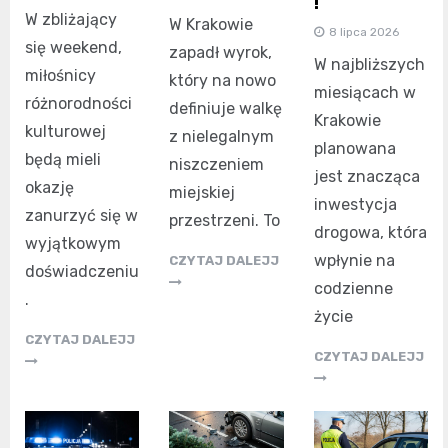
!
W zbliżający
W Krakowie
8 lipca 2026
się weekend,
zapadł wyrok,
W najbliższych
miłośnicy
który na nowo
miesiącach w
różnorodności
definiuje walkę
Krakowie
kulturowej
z nielegalnym
planowana
będą mieli
niszczeniem
jest znacząca
okazję
miejskiej
inwestycja
zanurzyć się w
przestrzeni. To
drogowa, która
wyjątkowym
wpłynie na
CZYTAJ DALEJJ
doświadczeniu
codzienne
.
życie
CZYTAJ DALEJJ
CZYTAJ DALEJJ