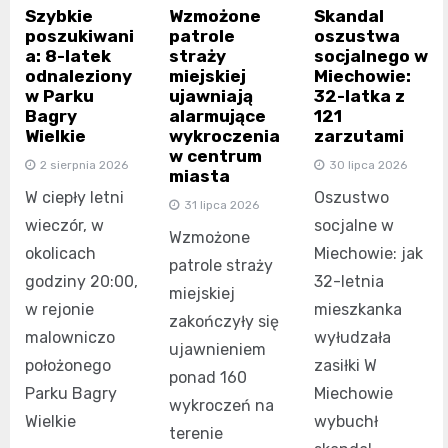
Szybkie
Wzmożone
Skandal
poszukiwani
patrole
oszustwa
a: 8-latek
straży
socjalnego w
odnaleziony
miejskiej
Miechowie:
w Parku
ujawniają
32-latka z
Bagry
alarmujące
121
Wielkie
wykroczenia
zarzutami
w centrum
2 sierpnia 2026
30 lipca 2026
miasta
W ciepły letni
Oszustwo
31 lipca 2026
wieczór, w
socjalne w
Wzmożone
okolicach
Miechowie: jak
patrole straży
godziny 20:00,
32-letnia
miejskiej
w rejonie
mieszkanka
zakończyły się
malowniczo
wyłudzała
ujawnieniem
położonego
zasiłki W
ponad 160
Parku Bagry
Miechowie
wykroczeń na
Wielkie
wybuchł
terenie