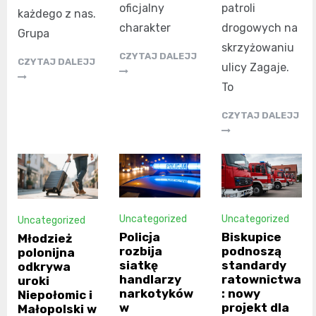
oficjalny
patroli
każdego z nas.
charakter
drogowych na
Grupa
skrzyżowaniu
CZYTAJ DALEJJ
CZYTAJ DALEJJ
ulicy Zagaje.
To
CZYTAJ DALEJJ
Uncategorized
Uncategorized
Uncategorized
Policja
Biskupice
Młodzież
rozbija
podnoszą
polonijna
siatkę
standardy
odkrywa
handlarzy
ratownictwa
uroki
narkotyków
: nowy
Niepołomic i
w
projekt dla
Małopolski w