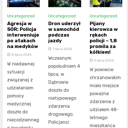
Uncategorized
Uncategorized
Uncategorized
Agresja w
Dron uderzył
Pijany
SOR: Policja
w samochód
kierowca w
interweniuje
podczas
rękach
po atakach
jazdy
policji – 1,8
na medyków
promila za
7 lipca 2026
kółkiem!
8 lipca 2026
Wczesnym
6 lipca 2026
W niedawnej
popołudniem 4
W powiecie
sytuacji
lipca, w
chrzanowskim
związanej z
Dąbrowie
miało miejsce
udzielaniem
doszło do
poważne
pomocy
nietypowego
zdarzenie z
medycznej
zdarzenia
udziałem 48-
doszło do
drogowego.
letniego
niecodzienneg
Policjanci
mieszkańca
o incydentu,