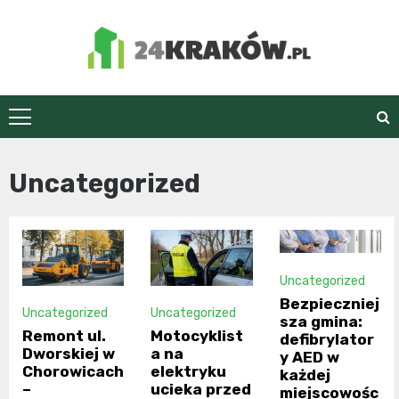
Skip
to
content
24Kraków.pl
Uncategorized
Uncategorized
Bezpieczniej
Uncategorized
Uncategorized
sza gmina:
Remont ul.
Motocyklist
defibrylator
Dworskiej w
a na
y AED w
Chorowicach
elektryku
każdej
–
ucieka przed
miejscowośc