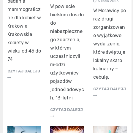
badania
5 lipca 2026
W powiecie
mammograficz
W Morawicy po
bielskim doszło
ne dla kobiet w
raz drugi
do
Krakowie
zorganizowan
niebezpieczne
Krakowskie
o wyjątkowe
go zdarzenia,
kobiety w
wydarzenie,
w którym
wieku od 45 do
które świętuje
uczestniczyli
74
lokalny skarb
młodzi
kulinarny –
CZYTAJ DALEJJ
użytkownicy
cebulę.
pojazdów
CZYTAJ DALEJJ
jednośladowyc
h. 13-letni
CZYTAJ DALEJJ