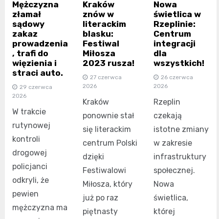
Mężczyzna
Kraków
Nowa
złamał
znów w
świetlica w
sądowy
literackim
Rzeplinie:
zakaz
blasku:
Centrum
prowadzenia
Festiwal
integracji
, trafi do
Miłosza
dla
więzienia i
2023 rusza!
wszystkich!
straci auto.
27 czerwca
26 czerwca
2026
2026
29 czerwca
2026
Kraków
Rzeplin
W trakcie
ponownie stał
czekają
rutynowej
się literackim
istotne zmiany
kontroli
centrum Polski
w zakresie
drogowej
dzięki
infrastruktury
policjanci
Festiwalowi
społecznej.
odkryli, że
Miłosza, który
Nowa
pewien
już po raz
świetlica,
mężczyzna ma
piętnasty
której