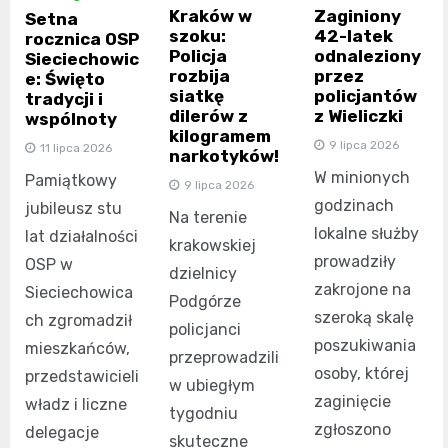
Kraków w
Zaginiony
Setna
szoku:
42-latek
rocznica OSP
Policja
odnaleziony
Sieciechowic
rozbija
przez
e: Święto
siatkę
policjantów
tradycji i
dilerów z
z Wieliczki
wspólnoty
kilogramem
9 lipca 2026
11 lipca 2026
narkotyków!
W minionych
Pamiątkowy
9 lipca 2026
godzinach
jubileusz stu
Na terenie
lokalne służby
lat działalności
krakowskiej
prowadziły
OSP w
dzielnicy
zakrojone na
Sieciechowica
Podgórze
szeroką skalę
ch zgromadził
policjanci
poszukiwania
mieszkańców,
przeprowadzili
osoby, której
przedstawicieli
w ubiegłym
zaginięcie
władz i liczne
tygodniu
zgłoszono
delegacje
skuteczne