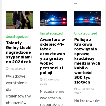
Uncategorized
Uncategorized
Uncategorized
Awantura w
Policja z
Talenty
sklepie: 41-
Krakowa
Gminy Liszki
latek
rozwiązała
nagrodzone
aresztowan
sprawę
stypendiami
y za groźby
kradzieży
na 2026 rok
wobec
miedzianych
personelu i
kabli o
1 lipca 2026
policji
wartości
Wyjątkowe
300 tys.
30 czerwca
złotych
wyróżnienia
2026
dla
30 czerwca
Niecodzienne
2026
utalentowany
wydarzenia
Na krakowskim
ch uczniów
rozegrały się