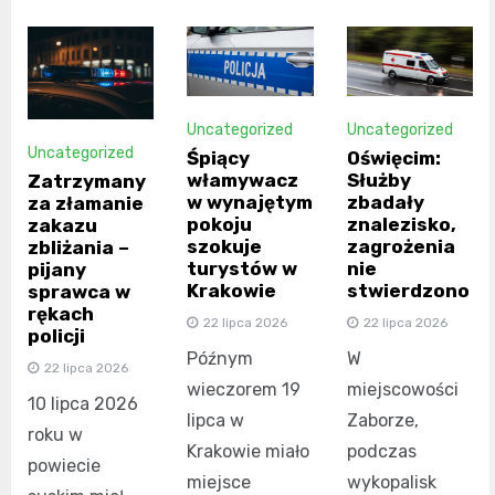
Uncategorized
Uncategorized
Uncategorized
Śpiący
Oświęcim:
włamywacz
Służby
Zatrzymany
w wynajętym
zbadały
za złamanie
pokoju
znalezisko,
zakazu
szokuje
zagrożenia
zbliżania –
turystów w
nie
pijany
Krakowie
stwierdzono
sprawca w
rękach
22 lipca 2026
22 lipca 2026
policji
Późnym
W
22 lipca 2026
wieczorem 19
miejscowości
10 lipca 2026
lipca w
Zaborze,
roku w
Krakowie miało
podczas
powiecie
miejsce
wykopalisk