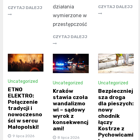
działania
CZYTAJ DALEJJ
CZYTAJ DALEJJ
wymierzone w
przestępczość
CZYTAJ DALEJJ
Uncategorized
Uncategorized
Uncategorized
ETNO
Kraków
Bezpieczniej
ELEKTRO:
stawia czoła
sza droga
Połączenie
wandalizmo
dla pieszych:
tradycji i
wi – sądowy
nowy
nowoczesno
wyrok z
chodnik
ści w sercu
konsekwencj
łączy
Małopolski!
ami!
Kostrze z
Pychowicami
9 lipca 2026
8 lipca 2026