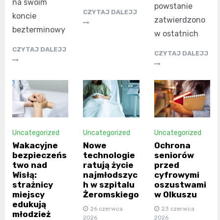
na swoim
powstanie
CZYTAJ DALEJJ
koncie
zatwierdzono
bezterminowy
w ostatnich
CZYTAJ DALEJJ
CZYTAJ DALEJJ
Uncategorized
Uncategorized
Uncategorized
Wakacyjne
Nowe
Ochrona
bezpieczeńs
technologie
seniorów
two nad
ratują życie
przed
Wisłą:
najmłodszyc
cyfrowymi
strażnicy
h w szpitalu
oszustwami
miejscy
Żeromskiego
w Olkuszu
edukują
26 czerwca
23 czerwca
młodzież
2026
2026