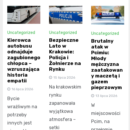
Uncategorized
Uncategorized
Uncategorized
Kierowca
Bezpieczne
Brutalny
autobusu
Lato w
atak w
odnajduje
Krakowie:
Pcimiu:
zagubionego
Policja i
Młody
chłopca –
Żołnierze na
mężczyzna
wzruszająca
Rynku
zaatakowan
historia
y maczetą i
15 lipca 2026
empatii
gazem
Na krakowskim
pieprzowym
16 lipca 2026
rynku
13 lipca 2026
Bycie
zapanowała
W
wrażliwym na
wyjątkowa
miejscowości
potrzeby
atmosfera –
Pcim, na
innych jest
setki
przełomie