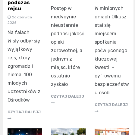
podczas
rejsu
Postęp w
W minionych
medycynie
dniach Olkusz
26 czerwca
2026
nieustannie
stał się
Na falach
podnosi jakość
miejscem
Wisły odbył się
opieki
spotkania
wyjątkowy
zdrowotnej, a
poświęconego
rejs, który
jednym z
kluczowej
zgromadził
miejsc, które
kwestii –
niemal 100
ostatnio
cyfrowemu
młodych
zyskało
bezpieczeństw
uczestników z
u osób
CZYTAJ DALEJJ
Ośrodków
CZYTAJ DALEJJ
CZYTAJ DALEJJ