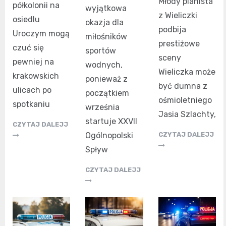
Młody pianista
półkolonii na
wyjątkowa
z Wieliczki
osiedlu
okazja dla
podbija
Uroczym mogą
miłośników
prestiżowe
czuć się
sportów
sceny
pewniej na
wodnych,
Wieliczka może
krakowskich
ponieważ z
być dumna z
ulicach po
początkiem
ośmioletniego
spotkaniu
września
Jasia Szlachty,
startuje XXVII
CZYTAJ DALEJJ
CZYTAJ DALEJJ
Ogólnopolski
Spływ
CZYTAJ DALEJJ