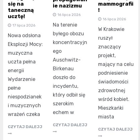
się na
mammografii
ie nazizmu
taneczną
!
16 lipca 2026
ucztę!
16 lipca 2026
Na terenie
17 lipca 2026
W Krakowie
byłego obozu
Nowa odsłona
ruszył
koncentracyjn
Eksplozji Mocy:
znaczący
ego
muzyczna
projekt,
Auschwitz-
uczta pełna
mający na celu
Birkenau
energii
podniesienie
doszło do
Wydarzenie
świadomości
incydentu,
pełne
zdrowotnej
który odbił się
niespodzianek
wśród kobiet.
szerokim
i muzycznych
Mieszkańki
echem w
wrażeń czeka
miasta
CZYTAJ DALEJJ
CZYTAJ DALEJJ
CZYTAJ DALEJJ