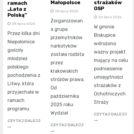
Małopolsce
strażaków
ramach
OSP
„Lata z
28 lipca 2026
Polską”
23 lipca 2026
Zorganizowan
28 lipca 2026
W gminie
a grupa
Przez kilka dni
Biskupice
przemytników
Niepołomice
wdrożono
narkotyków
gościły
ważny projekt
została rozbita
młodzież
mający na celu
przez
polskiego
podniesienie
krakowskich
pochodzenia z
umiejętności
stróżów prawa.
Litwy, która
strażaków z
Od
przyjechała w
Ochotniczych
października
ramach
Straży
2025 roku
programu
Wydział
CZYTAJ DALEJJ
CZYTAJ DALEJJ
CZYTAJ DALEJJ