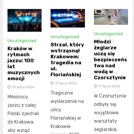
Uncategorized
Uncategorized
Uncategorized
Młodzi
Strzał, który
żeglarze
Kraków w
wstrząsnął
uczą się
rytmach
Krakowem:
bezpieczeńs
jazzu: 100
tragedia na
twa nad
lat
ul.
wodą w
muzycznych
Floriańskiej
Czorsztynie
emocji
17 lipca 2026
17 lipca 2026
19 lipca 2026
Tragiczne
W Czorsztynie
Miłośnicy
wydarzenie na
odbyły się
jazzu z całej
ulicy
wyjątkowe
Polski zjechali
Floriańskiej w
warsztaty
do Krakowa,
Krakowie
żeglarskie,
aby wziąć