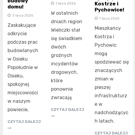
budowy
Kostrze i
1 lipca 2026
domu!
Pychowice!
W ostatnich
3 lipca 2026
1 lipca 2026
dniach region
Zaskakujące
Mieszkańcy
Wieliczki stał
odkrycie
Kostrza i
się świadkiem
podczas prac
Pychowic
dwóch
budowlanych
mogą
groźnych
w Osieku
spodziewać się
incydentów
Popołudnie w
znaczących
drogowych,
Osieku,
zmian w
które
spokojnej
pieszej
ponownie
miejscowości
infrastrukturz
zwracają
w naszym
e w
powiecie,
CZYTAJ DALEJJ
nadchodzącyc
h latach.
CZYTAJ DALEJJ
CZYTAJ DALEJJ