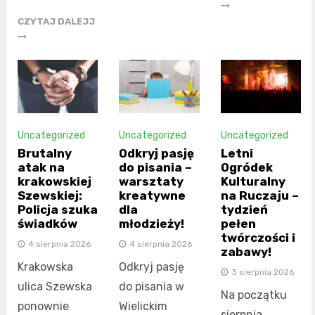
CZYTAJ DALEJJ
Uncategorized
Uncategorized
Uncategorized
Brutalny
Odkryj pasję
Letni
atak na
do pisania –
Ogródek
krakowskiej
warsztaty
Kulturalny
Szewskiej:
kreatywne
na Ruczaju –
Policja szuka
dla
tydzień
świadków
młodzieży!
pełen
twórczości i
4 sierpnia 2026
4 sierpnia 2026
zabawy!
Krakowska
Odkryj pasję
3 sierpnia 2026
ulica Szewska
do pisania w
Na początku
ponownie
Wielickim
sierpnia