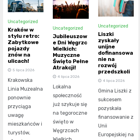
Uncategorized
Uncategorized
Uncategorized
Kraków w
Liszki
stylu retro:
Jubileuszow
zyskały
Zabytkowe
e Dni Węgrzc
unijne
pojazdy
Wielkich:
dofinansowa
znów na
Muzyczne
nie na
ulicach!
Święto Pełne
rozwój
Atrakcji!
5 lipca 2026
przedszkoli
4 lipca 2026
Krakowska
4 lipca 2026
Lokalna
Linia Muzealna
Gmina Liszki z
społeczność
ponownie
sukcesem
już szykuje się
przyciąga
pozyskała
na tegoroczne
uwagę
finansowanie z
święto w
mieszkańców i
Unii
Węgrzcach
turystów,
Europejskiej na
Wielkich.