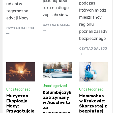
jesienią 1585
podczas
udział w
roku na długo
których młodzi
tegorocznej
zapisało się w
mieszkańcy
edycji Nocy
regionu
CZYTAJ DALEJJ
CZYTAJ DALEJJ
poznali zasady
bezpiecznego
CZYTAJ DALEJJ
Uncategorized
Uncategorized
Uncategorized
Kolumbijczyk
Muzyczna
Mammobus
zatrzymany
Eksplozja
w Krakowie:
w Auschwitz
Mocy:
Skorzystaj z
za
Przygotujcie
bezpłatnej
propagowan