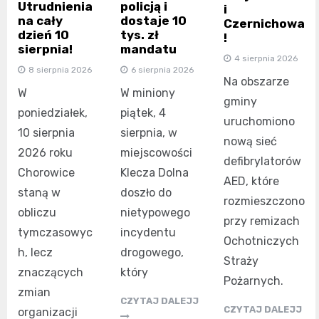
Utrudnienia
policją i
i
na cały
dostaje 10
Czernichowa
dzień 10
tys. zł
!
sierpnia!
mandatu
4 sierpnia 2026
8 sierpnia 2026
6 sierpnia 2026
Na obszarze
W
W miniony
gminy
poniedziałek,
piątek, 4
uruchomiono
10 sierpnia
sierpnia, w
nową sieć
2026 roku
miejscowości
defibrylatorów
Chorowice
Klecza Dolna
AED, które
staną w
doszło do
rozmieszczono
obliczu
nietypowego
przy remizach
tymczasowyc
incydentu
Ochotniczych
h, lecz
drogowego,
Straży
znaczących
który
Pożarnych.
zmian
CZYTAJ DALEJJ
CZYTAJ DALEJJ
organizacji