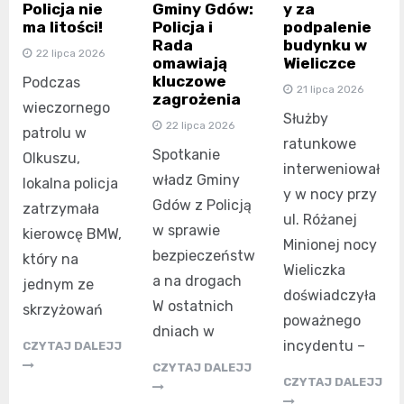
Policja nie
Gminy Gdów:
y za
ma litości!
Policja i
podpalenie
Rada
budynku w
22 lipca 2026
omawiają
Wieliczce
kluczowe
Podczas
21 lipca 2026
zagrożenia
wieczornego
Służby
22 lipca 2026
patrolu w
ratunkowe
Spotkanie
Olkuszu,
interweniował
władz Gminy
lokalna policja
y w nocy przy
Gdów z Policją
zatrzymała
ul. Różanej
w sprawie
kierowcę BMW,
Minionej nocy
bezpieczeństw
który na
Wieliczka
a na drogach
jednym ze
doświadczyła
W ostatnich
skrzyżowań
poważnego
dniach w
incydentu –
CZYTAJ DALEJJ
CZYTAJ DALEJJ
CZYTAJ DALEJJ