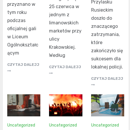
Przylasku
przyznano w
25 czerwca w
Rusieckim
tym roku
jednym z
doszło do
podczas
limanowskich
znaczącego
oficjalnej gali
marketów przy
zatrzymania,
w Liceum
ulicy
które
Ogólnokształc
Krakowskiej.
zakończyło się
ącym
Według
sukcesem dla
CZYTAJ DALEJJ
lokalnej policji.
CZYTAJ DALEJJ
CZYTAJ DALEJJ
Uncategorized
Uncategorized
Uncategorized