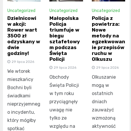
Uncategorized
Uncategorized
Uncategorized
Dzielnicowi
Małopolska
Policja z
w akcji:
Policja
powietrza:
Rower wart
triumfuje w
Nowe
3500 zł
biegu
metody na
odzyskany w
sztafetowy
egzekwowan
dwie
m podczas
ie przepisów
godziny!
Święta
ruchu w
Policji
Olkuszu
29 lipca 2026
29 lipca 2026
29 lipca 2026
We wtorek
Obchody
Olkuszanie
mieszkańcy
Święta Policji
mogą w
Bochni byli
w tym roku
ostatnich
świadkami
przyciągnęły
dniach
nieprzyjemneg
uwagę nie
zauważyć
o incydentu,
tylko ze
wzmożoną
który mógłby
względu na
aktywność
spotkać