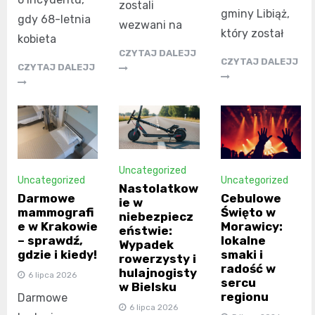
zostali
gminy Libiąż,
gdy 68-letnia
wezwani na
który został
kobieta
CZYTAJ DALEJJ
CZYTAJ DALEJJ
CZYTAJ DALEJJ
Uncategorized
Uncategorized
Uncategorized
Nastolatkow
Darmowe
Cebulowe
ie w
mammografi
Święto w
niebezpiecz
e w Krakowie
Morawicy:
eństwie:
– sprawdź,
lokalne
Wypadek
gdzie i kiedy!
smaki i
rowerzysty i
radość w
hulajnogisty
6 lipca 2026
sercu
w Bielsku
regionu
Darmowe
6 lipca 2026