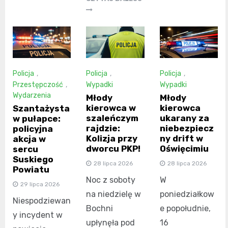
Policja
,
Policja
,
Policja
,
Przestępczość
,
Wypadki
Wypadki
Wydarzenia
Młody
Młody
kierowca w
kierowca
Szantażysta
szaleńczym
ukarany za
w pułapce:
rajdzie:
niebezpiecz
policyjna
Kolizja przy
ny drift w
akcja w
dworcu PKP!
Oświęcimiu
sercu
Suskiego
28 lipca 2026
28 lipca 2026
Powiatu
Noc z soboty
W
29 lipca 2026
na niedzielę w
poniedziałkow
Niespodziewan
Bochni
e popołudnie,
y incydent w
upłynęła pod
16