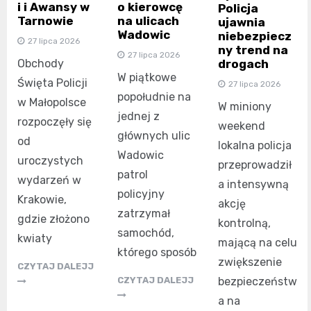
i i Awansy w
o kierowcę
Policja
Tarnowie
na ulicach
ujawnia
Wadowic
niebezpiecz
27 lipca 2026
ny trend na
27 lipca 2026
drogach
Obchody
W piątkowe
Święta Policji
27 lipca 2026
popołudnie na
w Małopolsce
W miniony
jednej z
rozpoczęły się
weekend
głównych ulic
od
lokalna policja
Wadowic
uroczystych
przeprowadził
patrol
wydarzeń w
a intensywną
policyjny
Krakowie,
akcję
zatrzymał
gdzie złożono
kontrolną,
samochód,
kwiaty
mającą na celu
którego sposób
zwiększenie
CZYTAJ DALEJJ
bezpieczeństw
CZYTAJ DALEJJ
a na