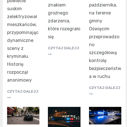
powiecie
znakiem
października,
suskim
groźnego
na terenie
zelektryzował
zdarzenia,
gminy
mieszkańców,
które rozegrało
Oświęcim
przypominając
się
przeprowadzo
dynamiczne
no
sceny z
CZYTAJ DALEJJ
szczegółową
kryminału.
kontrolę
Historię
bezpieczeństw
rozpoczął
a w ruchu
anonimowy
CZYTAJ DALEJJ
CZYTAJ DALEJJ