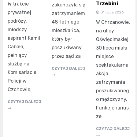
Trzebini
W trakcie
zakończyła się
prywatnej
31 lipca 2026
zatrzymaniem
podróży,
48-letniego
W Chrzanowie,
młodszy
mieszkańca,
na ulicy
aspirant Kamil
który był
Oświęcimskiej,
Cabała,
poszukiwany
30 lipca miała
pełniący
przez sąd za
miejsce
służbę na
spektakularna
CZYTAJ DALEJJ
Komisariacie
akcja
Policji w
zatrzymania
Czchowie,
poszukiwaneg
o mężczyzny.
CZYTAJ DALEJJ
Funkcjonarius
ze
CZYTAJ DALEJJ