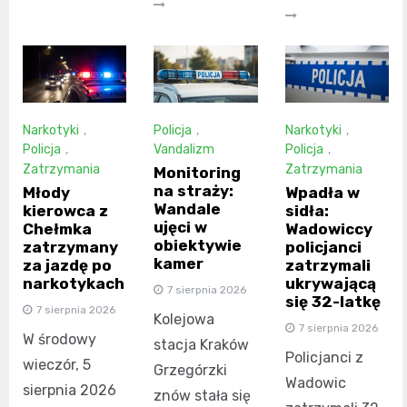
Narkotyki
,
Policja
,
Narkotyki
,
Policja
,
Vandalizm
Policja
,
Zatrzymania
Zatrzymania
Monitoring
na straży:
Młody
Wpadła w
Wandale
kierowca z
sidła:
ujęci w
Chełmka
Wadowiccy
obiektywie
zatrzymany
policjanci
kamer
za jazdę po
zatrzymali
narkotykach
ukrywającą
7 sierpnia 2026
się 32-latkę
7 sierpnia 2026
Kolejowa
7 sierpnia 2026
W środowy
stacja Kraków
Policjanci z
wieczór, 5
Grzegórzki
Wadowic
sierpnia 2026
znów stała się