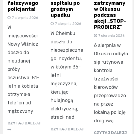
fałszywego
szpitalu po
zatrzymany
policjanta!
groźnym
w Olkuszu
upadku
podczas
7 sierpnia 2026
akcji „STOP-
7 sierpnia 2026
PROBIERZ”
W
W Chełmku
miejscowości
7 sierpnia 2026
doszło do
Nowy Wiśnicz
6 sierpnia w
niebezpieczne
doszło do
Olkuszu odbyła
go incydentu,
nieudanej
się rutynowa
w którym 36-
próby
kontrola
letni
oszustwa. 81-
trzeźwości
mężczyzna,
letnia kobieta
kierowców
kierując
otrzymała
przeprowadzo
hulajnogą
telefon od
na przez
elektryczną,
mężczyzny
lokalną policję
stracił nad
drogową.
CZYTAJ DALEJJ
CZYTAJ DALEJJ
CZYTAJ DALEJJ