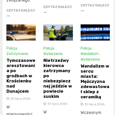
związanego
CZYTAJ DALEJJ
CZYTAJ DALEJJ
CZYTAJ DALEJJ
Policja
,
Policja
,
Policja
,
Zatrzymania
Wydarzenia
Wandalizm
,
Wydarzenia
Tymczasowe
Nietrzeźwy
aresztowani
kierowca
Wandalizm w
a po
zatrzymany
sercu
groźbach w
po
miasta:
Krościenku
niebezpiecz
Mężczyzna
nad
nej jeździe w
zdewastowa
Dunajcem
powiecie
ł sklep z
suskim
ceramiką
30 lipca 2026
30 lipca 2026
30 lipca 2026
W
W
Wczesnym
miejscowości