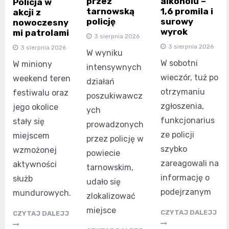
przez
alkoholu –
Policja w
tarnowską
1,6 promila i
akcji z
policję
surowy
nowoczesny
wyrok
mi patrolami
3 sierpnia 2026
3 sierpnia 2026
3 sierpnia 2026
W wyniku
W sobotni
W miniony
intensywnych
wieczór, tuż po
weekend teren
działań
otrzymaniu
festiwalu oraz
poszukiwawcz
zgłoszenia,
jego okolice
ych
funkcjonarius
stały się
prowadzonych
ze policji
miejscem
przez policję w
szybko
wzmożonej
powiecie
zareagowali na
aktywności
tarnowskim,
informację o
służb
udało się
podejrzanym
mundurowych.
zlokalizować
miejsce
CZYTAJ DALEJJ
CZYTAJ DALEJJ