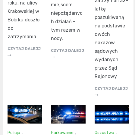
zatrzymali 32-
roku, na ulicy
miejscem
latkę
Krakowskiej w
niepożądanyc
poszukiwaną
Bobrku doszło
h działań –
na podstawie
do
tym razem w
dwóch
zatrzymania
nocy,
nakazów
CZYTAJ DALEJJ
sądowych
CZYTAJ DALEJJ
wydanych
przez Sąd
Rejonowy
CZYTAJ DALEJJ
Policja
,
Parkowanie
,
Oszustwa
,