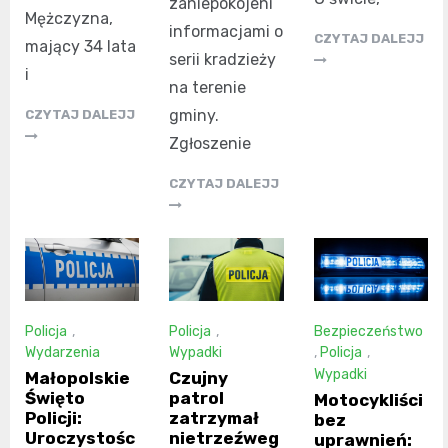
zaniepokojeni
Mężczyzna,
informacjami o
CZYTAJ DALEJJ
mający 34 lata
serii kradzieży
i
na terenie
gminy.
CZYTAJ DALEJJ
Zgłoszenie
CZYTAJ DALEJJ
Policja
,
Policja
,
Bezpieczeństwo
Wydarzenia
Wypadki
,
Policja
,
Wypadki
Małopolskie
Czujny
Święto
patrol
Motocykliści
Policji:
zatrzymał
bez
Uroczystośc
nietrzeźweg
uprawnień: