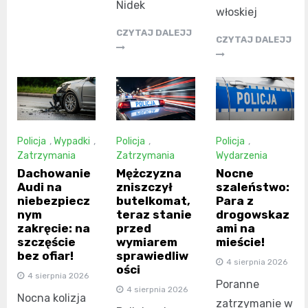
Nidek
włoskiej
CZYTAJ DALEJJ
CZYTAJ DALEJJ
Policja
,
Wypadki
,
Policja
,
Policja
,
Zatrzymania
Zatrzymania
Wydarzenia
Dachowanie
Mężczyzna
Nocne
Audi na
zniszczył
szaleństwo:
niebezpiecz
butelkomat,
Para z
nym
teraz stanie
drogowskaz
zakręcie: na
przed
ami na
szczęście
wymiarem
mieście!
bez ofiar!
sprawiedliw
4 sierpnia 2026
ości
4 sierpnia 2026
Poranne
4 sierpnia 2026
Nocna kolizja
zatrzymanie w