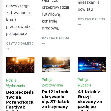
Wiśniczu
mieszkanka
niezwykłego
przeprowadzili
powiatu
zatrzymania,
rutynową
które
CZYTAJ DALEJJ
kontrolę
przeprowadzili
drogową,
policjanci z
CZYTAJ DALEJJ
CZYTAJ DALEJJ
Policja
,
Policja
,
Policja
,
Zatrzymania
Wypadki
Wydarzenia
Po 12 latach
41-latek z
Bezpieczeńs
ukrywania
Gruzji
two na
się, 37-latek
skazany za
Pol’and’Rock
zatrzymany
jazdę po
Festival: