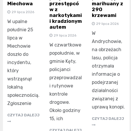
Miechowa
przestępcó
marihuany z
w z
290
29 lipca 2026
narkotykami
krzewami
i kradzionym
W upalne
29 lipca 2026
autem
południe 25
W
29 lipca 2026
lipca w
Andrychowie,
W czwartkowe
Miechowie
na obrzeżach
popołudnie, w
doszło do
lasu, policja
gminie Kęty,
incydentu,
otrzymała
policjanci
który
informacje o
przeprowadzal
wstrząsnął
podejrzanej
i rutynowe
lokalną
działalności
kontrole
społecznością.
związanej z
drogowe.
Zgłoszenie
uprawą konopi.
Około godziny
CZYTAJ DALEJJ
15, ich
CZYTAJ DALEJJ
CZYTAJ DALEJJ