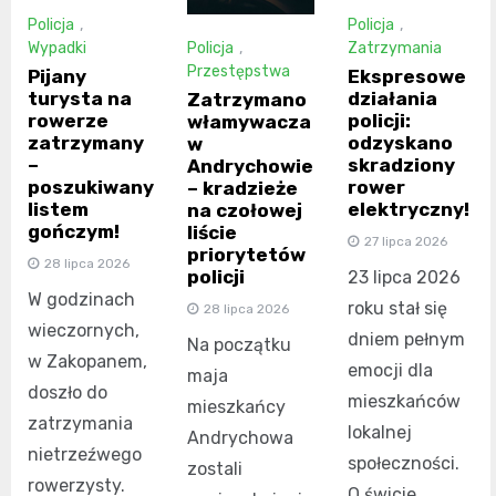
Policja
,
Policja
,
Policja
,
Wypadki
Zatrzymania
Przestępstwa
Pijany
Ekspresowe
turysta na
działania
Zatrzymano
rowerze
policji:
włamywacza
zatrzymany
odzyskano
w
–
skradziony
Andrychowie
poszukiwany
rower
– kradzieże
listem
elektryczny!
na czołowej
gończym!
liście
27 lipca 2026
priorytetów
28 lipca 2026
policji
23 lipca 2026
W godzinach
roku stał się
28 lipca 2026
wieczornych,
dniem pełnym
Na początku
w Zakopanem,
emocji dla
maja
doszło do
mieszkańców
mieszkańcy
zatrzymania
lokalnej
Andrychowa
nietrzeźwego
społeczności.
zostali
rowerzysty.
O świcie,