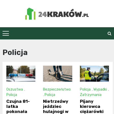
Skip
to
content
24Kraków.pl
Policja
Oszustwa
,
Bezpieczeństwo
Policja
,
Wypadki
,
Policja
,
Policja
Zatrzymania
Czujna 81-
Nietrzeźwy
Pijany
latka
jeździec
kierowca
pokonała
hulajnogi w
ciężarówki