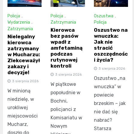
Policja
,
Policja
,
Oszustwa
,
Wydarzenia
,
Zatrzymania
Policja
Zatrzymania
Kierowca
Oszustwo na
bez pasów
wnuczka:
Nielegalny
wpadł z
Jak nie
kierowca
amfetaminą
stracić
zatrzymany
podczas
oszczędnośc
w Mucharzu:
rutynowej
i życia?
Zlekceważył
kontroli
zakazy i
3 sierpnia 2026
decyzje!
3 sierpnia 2026
Oszustwo „na
3 sierpnia 2026
W piątkowe
wnuczka” w
W minioną
popołudnie w
powiecie
niedzielę, w
Bochni,
brzeskim – jak
urokliwej
policjanci z
nie dać się
miejscowości
Komisariatu w
nabrać?
Mucharz,
Nowym
Starsza
doszło do