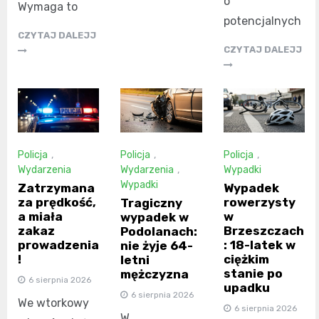
o
Wymaga to
potencjalnych
CZYTAJ DALEJJ
CZYTAJ DALEJJ
Policja
,
Policja
,
Policja
,
Wydarzenia
Wydarzenia
,
Wypadki
Wypadki
Zatrzymana
Wypadek
za prędkość,
rowerzysty
Tragiczny
a miała
w
wypadek w
zakaz
Brzeszczach
Podolanach:
prowadzenia
: 18-latek w
nie żyje 64-
!
ciężkim
letni
stanie po
mężczyzna
6 sierpnia 2026
upadku
6 sierpnia 2026
We wtorkowy
6 sierpnia 2026
W