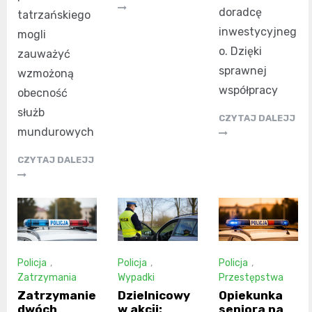
doradcę
tatrzańskiego
inwestycyjneg
mogli
o. Dzięki
zauważyć
sprawnej
wzmożoną
współpracy
obecność
służb
CZYTAJ DALEJJ
mundurowych
CZYTAJ DALEJJ
Policja
,
Policja
,
Policja
,
Zatrzymania
Wypadki
Przestępstwa
Zatrzymanie
Dzielnicowy
Opiekunka
dwóch
w akcji:
seniora na