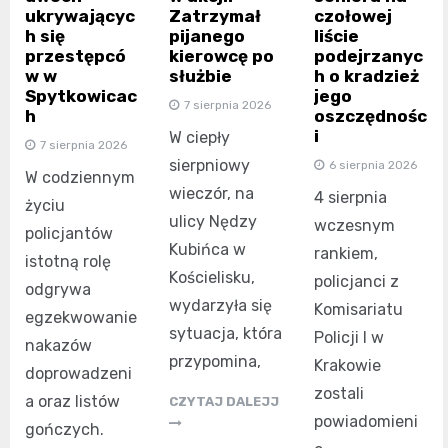
ukrywającyc
Zatrzymał
czołowej
h się
pijanego
liście
przestępcó
kierowcę po
podejrzanyc
w w
służbie
h o kradzież
Spytkowicac
jego
7 sierpnia 2026
h
oszczędnośc
i
W ciepły
7 sierpnia 2026
sierpniowy
6 sierpnia 2026
W codziennym
wieczór, na
4 sierpnia
życiu
ulicy Nędzy
wczesnym
policjantów
Kubińca w
rankiem,
istotną rolę
Kościelisku,
policjanci z
odgrywa
wydarzyła się
Komisariatu
egzekwowanie
sytuacja, która
Policji I w
nakazów
przypomina,
Krakowie
doprowadzeni
zostali
a oraz listów
CZYTAJ DALEJJ
powiadomieni
gończych.