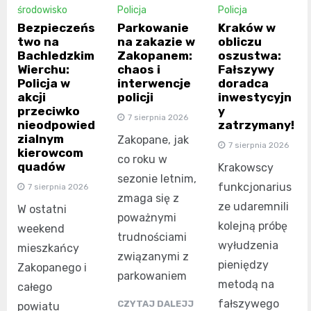
środowisko
Policja
Policja
Bezpieczeńs
Parkowanie
Kraków w
two na
na zakazie w
obliczu
Bachledzkim
Zakopanem:
oszustwa:
Wierchu:
chaos i
Fałszywy
Policja w
interwencje
doradca
akcji
policji
inwestycyjn
przeciwko
y
7 sierpnia 2026
nieodpowied
zatrzymany!
zialnym
Zakopane, jak
7 sierpnia 2026
kierowcom
co roku w
quadów
Krakowscy
sezonie letnim,
funkcjonarius
7 sierpnia 2026
zmaga się z
ze udaremnili
W ostatni
poważnymi
kolejną próbę
weekend
trudnościami
wyłudzenia
mieszkańcy
związanymi z
pieniędzy
Zakopanego i
parkowaniem
metodą na
całego
fałszywego
CZYTAJ DALEJJ
powiatu