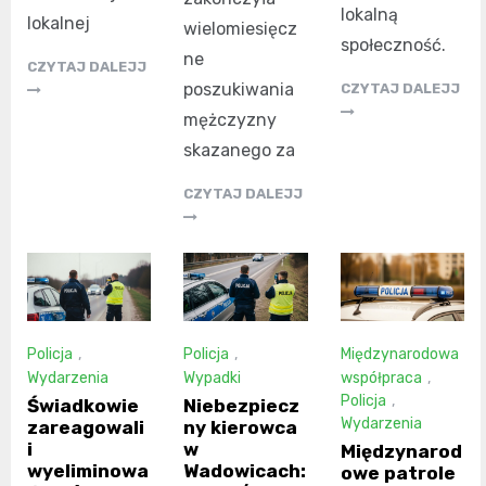
lokalną
lokalnej
wielomiesięcz
społeczność.
ne
CZYTAJ DALEJJ
poszukiwania
CZYTAJ DALEJJ
mężczyzny
skazanego za
CZYTAJ DALEJJ
Policja
,
Policja
,
Międzynarodowa
Wydarzenia
Wypadki
współpraca
,
Policja
,
Świadkowie
Niebezpiecz
Wydarzenia
zareagowali
ny kierowca
i
w
Międzynarod
wyeliminowa
Wadowicach:
owe patrole