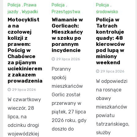
Policja
,
Prawa
Policja
,
Policja
,
jazdy
,
Wypadki
Przestępstwa
środowisko
Motocyklist
Włamanie w
Policja w
a na
Gorlicach:
Tatrach
czołowej
Mieszkańcy
kontroluje
kolizji z
w szoku po
quady: 48
prawem:
porannym
kierowców
Pościg w
incydencie
pod lupą w
Chabówce
miniony
29 lipca 2026
za pijanym
weekend
uciekinierem
Poranny
29 lipca 2026
z zakazem
spokój
prowadzenia
W odpowiedzi
mieszkańców
na rosnące
29 lipca 2026
Gorlic został
obawy
W czwartkowy
przerwany w
mieszkańców
wieczór, 28
piątek, 27 lipca
powiatu
lipca, na
2026 roku, gdy
tatrzańskiego,
odcinku drogi
doszło do
służby
wojewódzkiej