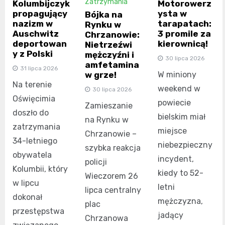
Zatrzymania
Kolumbijczyk
Motorowerz
propagujący
ysta w
Bójka na
nazizm w
tarapatach:
Rynku w
Auschwitz
3 promile za
Chrzanowie:
deportowan
kierownicą!
Nietrzeźwi
y z Polski
mężczyźni i
30 lipca 2026
amfetamina
31 lipca 2026
w grze!
W miniony
Na terenie
weekend w
30 lipca 2026
Oświęcimia
powiecie
Zamieszanie
doszło do
bielskim miał
na Rynku w
zatrzymania
miejsce
Chrzanowie –
34-letniego
niebezpieczny
szybka reakcja
obywatela
incydent,
policji
Kolumbii, który
kiedy to 52-
Wieczorem 26
w lipcu
letni
lipca centralny
dokonał
mężczyzna,
plac
przestępstwa
jadący
Chrzanowa