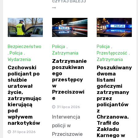
CZYTAJ DALEJJ
Bezpieczeństwo
Policja
,
Policja
,
,
Policja
,
Zatrzymania
Przestępczość
,
Wydarzenia
Zatrzymania
Zatrzymanie
poszukiwan
Czchowski
Poszukiwany
ego
policjant po
dwoma
przestępcy
służbie
listami
w
uratował
gończymi
Przeciszowi
życie,
zatrzymany
e
zatrzymując
przez
kierującą
policjantów
31 lipca 2026
pod
z
wpływem
Chrzanowa.
Interwencja
narkotyków
Trafił do
policji w
Zakładu
31 lipca 2026
Przeciszowie
Karnego w