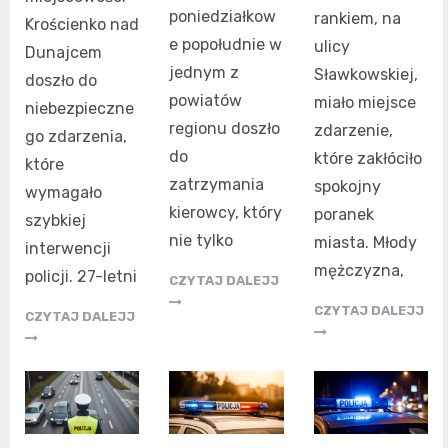
poniedziałkow
rankiem, na
Krościenko nad
e popołudnie w
ulicy
Dunajcem
jednym z
Sławkowskiej,
doszło do
powiatów
miało miejsce
niebezpieczne
regionu doszło
zdarzenie,
go zdarzenia,
do
które zakłóciło
które
zatrzymania
spokojny
wymagało
kierowcy, który
poranek
szybkiej
nie tylko
miasta. Młody
interwencji
mężczyzna,
policji. 27-letni
CZYTAJ DALEJJ
CZYTAJ DALEJJ
CZYTAJ DALEJJ