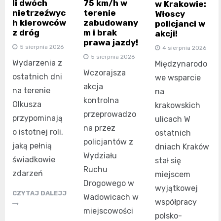
li dwóch
75 km/h w
w Krakowie:
nietrzeźwyc
terenie
Włoscy
h kierowców
zabudowany
policjanci w
z dróg
m i brak
akcji!
prawa jazdy!
5 sierpnia 2026
4 sierpnia 2026
5 sierpnia 2026
Wydarzenia z
Międzynarodo
Wczorajsza
ostatnich dni
we wsparcie
akcja
na terenie
na
kontrolna
Olkusza
krakowskich
przeprowadzo
przypominają
ulicach W
na przez
o istotnej roli,
ostatnich
policjantów z
jaką pełnią
dniach Kraków
Wydziału
świadkowie
stał się
Ruchu
zdarzeń
miejscem
Drogowego w
wyjątkowej
CZYTAJ DALEJJ
Wadowicach w
współpracy
miejscowości
polsko-