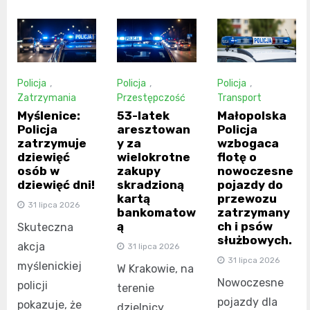
Policja
,
Policja
,
Policja
,
Zatrzymania
Przestępczość
Transport
Myślenice:
53-latek
Małopolska
Policja
aresztowan
Policja
zatrzymuje
y za
wzbogaca
dziewięć
wielokrotne
flotę o
osób w
zakupy
nowoczesne
dziewięć dni!
skradzioną
pojazdy do
kartą
przewozu
31 lipca 2026
bankomatow
zatrzymany
ą
ch i psów
Skuteczna
służbowych.
akcja
31 lipca 2026
31 lipca 2026
myślenickiej
W Krakowie, na
Nowoczesne
policji
terenie
pojazdy dla
pokazuje, że
dzielnicy