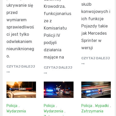
służb
ukrywanie się
Krowodrza,
konwojowych i
przed
funkcjonarius
ich funkcje
wymiarem
ze z
Pojazdy takie
sprawiedliwoś
Komisariatu
jak Mercedes
ci jest tylko
Policji IV
Sprinter w
odwlekaniem
podjęli
wersji
nieuniknioneg
działania
o.
mające na
CZYTAJ DALEJJ
CZYTAJ DALEJJ
CZYTAJ DALEJJ
Policja
,
Policja
,
Policja
,
Wypadki
,
Wydarzenia
Wydarzenia
,
Zatrzymania