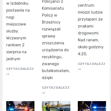
Policjanci z
w Izdebniku
centrum:
Komisariatu
postawiła na
młodzi ludzie
Policji w
nogi
przyłapani ze
Brzeźnicy
miejscowe
znakami
rozwiązali
służby.
drogowymi
sprawę
Wczesnym
Nad ranem,
zniszczenia
rankiem 2
około godziny
urządzenia do
sierpnia na
4:20,
recyklingu,
jednym
zwanego
CZYTAJ DALEJJ
CZYTAJ DALEJJ
butelkomatem,
dzięki
CZYTAJ DALEJJ