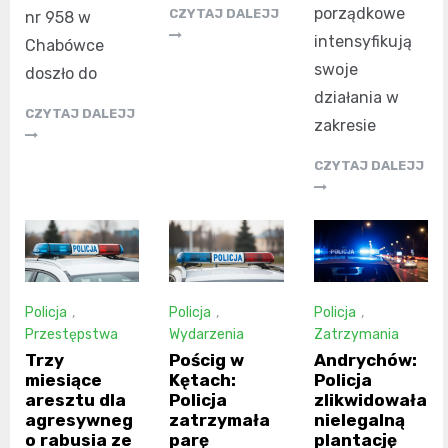
porządkowe
CZYTAJ DALEJJ
nr 958 w
intensyfikują
Chabówce
swoje
doszło do
działania w
CZYTAJ DALEJJ
zakresie
CZYTAJ DALEJJ
Policja
,
Policja
,
Policja
,
Przestępstwa
Wydarzenia
Zatrzymania
Trzy
Pościg w
Andrychów:
miesiące
Kętach:
Policja
aresztu dla
Policja
zlikwidowała
agresywneg
zatrzymała
nielegalną
o rabusia ze
parę
plantację