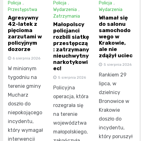
Policja
,
Policja
,
Policja
,
Przestępstwa
Wydarzenia
,
Wydarzenia
Zatrzymania
Agresywny
Włamał się
42-latek z
do salonu
Małopolscy
pięcioma
samochodo
policjanci
zarzutami w
wego w
rozbili siatkę
policyjnym
Krakowie,
przestępczą
dozorze
ale nie
: zatrzymany
zdążył uciec
nieuchwytny
6 sierpnia 2026
narkotykowi
5 sierpnia 2026
ec!
W minionym
Rankiem 29
tygodniu na
5 sierpnia 2026
lipca, w
terenie gminy
Policyjna
dzielnicy
Mucharz
operacja, która
Bronowice w
doszło do
rozegrała się
Krakowie
niepokojącego
na terenie
doszło do
incydentu,
województwa
incydentu,
który wymagał
małopolskiego,
który poruszył
interwencji
zakończyła