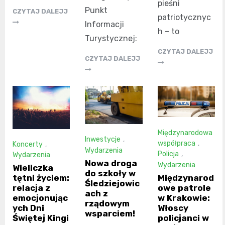
pieśni
Punkt
CZYTAJ DALEJJ
patriotycznyc
Informacji
h – to
Turystycznej:
CZYTAJ DALEJJ
CZYTAJ DALEJJ
Międzynarodowa
Inwestycje
,
współpraca
,
Koncerty
,
Wydarzenia
Policja
,
Wydarzenia
Nowa droga
Wydarzenia
Wieliczka
do szkoły w
Międzynarod
tętni życiem:
Śledziejowic
owe patrole
relacja z
ach z
w Krakowie:
emocjonując
rządowym
Włoscy
ych Dni
wsparciem!
policjanci w
Świętej Kingi