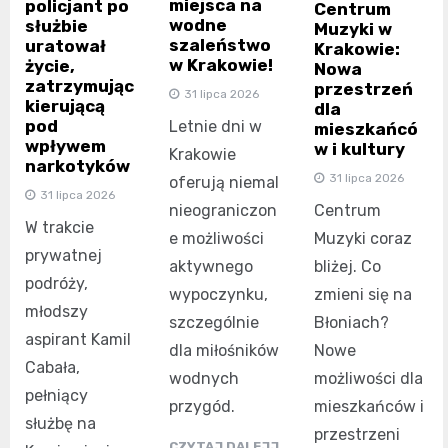
miejsca na
policjant po
Centrum
wodne
służbie
Muzyki w
szaleństwo
uratował
Krakowie:
w Krakowie!
życie,
Nowa
zatrzymując
przestrzeń
31 lipca 2026
kierującą
dla
pod
Letnie dni w
mieszkańcó
wpływem
w i kultury
Krakowie
narkotyków
31 lipca 2026
oferują niemal
31 lipca 2026
nieograniczon
Centrum
W trakcie
e możliwości
Muzyki coraz
prywatnej
aktywnego
bliżej. Co
podróży,
wypoczynku,
zmieni się na
młodszy
szczególnie
Błoniach?
aspirant Kamil
dla miłośników
Nowe
Cabała,
wodnych
możliwości dla
pełniący
przygód.
mieszkańców i
służbę na
przestrzeni
CZYTAJ DALEJJ