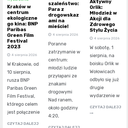
Aktywny
szaleństwo:
Kraków w
Orlik:
Para z
centrum
Młodzież w
drogowskaz
ekologiczne
Akcji dla
ami na
go kina: BNP
Zdrowego
mieście!
Paribas
Stylu Życia
Green Film
4 sierpnia 2026
4 sierpnia 2026
Festival
Poranne
2023
W sobotę, 1
zatrzymanie w
4 sierpnia 2026
sierpnia, na
centrum:
boisku Orlik w
W Krakowie, od
młodzi ludzie
Wołowicach
10 sierpnia,
przyłapani ze
odbyło się już
rusza BNP
znakami
drugie
Paribas Green
drogowymi
wydarzenie w
Film Festival,
Nad ranem,
którego celem
CZYTAJ DALEJJ
około godziny
jest połączenie
4:20,
CZYTAJ DALEJJ
CZYTAJ DALEJJ