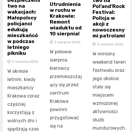
Bezpieczeńs
two na
Utrudnienia
two na
Pol’and’Rock
w ruchu w
wakacjach:
Festival:
Krakowie:
Małopolscy
Policja w
Remont
policjanci
akcji z
wiaduktu od
edukują
nowoczesny
10 sierpnia!
mieszkańcó
mi patrolami
w podczas
3 sierpnia 2026
3 sierpnia 2026
letniego
W połowie
pikniku
W miniony
sierpnia
weekend teren
3 sierpnia 2026
kierowcy
festiwalu oraz
W okresie
przemieszczaj
jego okolice
letnim, kiedy
ący się przez
stały się
mieszkańcy
centrum
miejscem
Krakowa coraz
Krakowa
wzmożonej
częściej
powinni
aktywności
korzystają z
przygotować
służb
wolnych dni i
się na
mundurowych.
spędzają czas