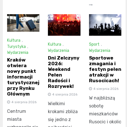
Kultura
,
Kultura
,
Sport
,
Turystyka
,
Wydarzenia
Wydarzenia
Wydarzenia
Dni Zelczyny
Sportowe
Kraków
2026:
zmagania i
otwiera
Weekend
festyn pełen
nowy punkt
Pełen
atrakcji w
informacji
Radości i
Rusocicach!
turystycznej
Rozrywek!
przy Rynku
4 sierpnia 2026
Głównym
4 sierpnia 2026
W najbliższą
4 sierpnia 2026
Wielkimi
sobotę
Centrum
krokami zbliża
mieszkańców
miasta
się jedno z
Rusocic i okolic