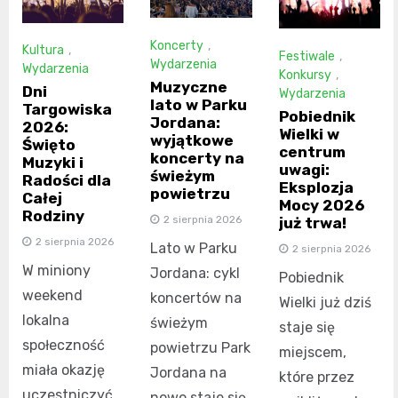
Koncerty
,
Kultura
,
Festiwale
,
Wydarzenia
Wydarzenia
Konkursy
,
Muzyczne
Dni
Wydarzenia
lato w Parku
Targowiska
Pobiednik
Jordana:
2026:
Wielki w
wyjątkowe
Święto
centrum
koncerty na
Muzyki i
uwagi:
świeżym
Radości dla
Eksplozja
powietrzu
Całej
Mocy 2026
Rodziny
2 sierpnia 2026
już trwa!
2 sierpnia 2026
Lato w Parku
2 sierpnia 2026
W miniony
Jordana: cykl
Pobiednik
weekend
koncertów na
Wielki już dziś
lokalna
świeżym
staje się
społeczność
powietrzu Park
miejscem,
miała okazję
Jordana na
które przez
uczestniczyć
nowo staje się