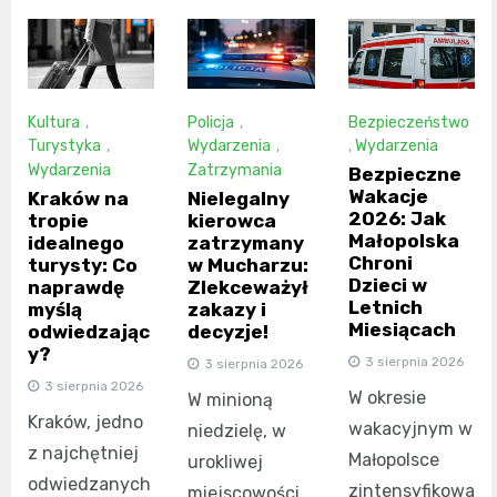
Kultura
,
Policja
,
Bezpieczeństwo
Turystyka
,
Wydarzenia
,
,
Wydarzenia
Wydarzenia
Zatrzymania
Bezpieczne
Wakacje
Kraków na
Nielegalny
2026: Jak
tropie
kierowca
Małopolska
idealnego
zatrzymany
Chroni
turysty: Co
w Mucharzu:
Dzieci w
naprawdę
Zlekceważył
Letnich
myślą
zakazy i
Miesiącach
odwiedzając
decyzje!
y?
3 sierpnia 2026
3 sierpnia 2026
3 sierpnia 2026
W okresie
W minioną
Kraków, jedno
wakacyjnym w
niedzielę, w
z najchętniej
Małopolsce
urokliwej
odwiedzanych
zintensyfikowa
miejscowości