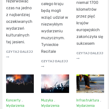
rezerwować
niemal 1700
całego kraju
czas na jedno
kilometrów
będą mogli
z najbardziej
przez pięć
wziąć udział w
oczekiwanych
krajów
niezwykłym
wydarzeń
europejskich
wydarzeniu
kulturalnych
zakończyła się
muzycznym.
tej jesieni.
sukcesem
Tynieckie
Recitale
CZYTAJ DALEJJ
CZYTAJ DALEJJ
CZYTAJ DALEJJ
Koncerty
,
Muzyka
,
Infrastruktura
,
Wydarzenia
Wydarzenia
Wydarzenia