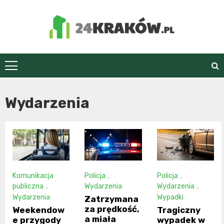
Skip
to
content
24Kraków.pl
Wydarzenia
Komunikacja
Policja
,
Policja
,
publiczna
,
Wydarzenia
Wydarzenia
,
Wydarzenia
Wypadki
Zatrzymana
za prędkość,
Weekendow
Tragiczny
a miała
e przygody
wypadek w