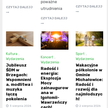
poważne
CZYTAJ DALEJJ
CZYTAJ DALEJJ
utrudnienia
CZYTAJ DALEJJ
Kultura
,
Sport
,
Koncert
,
Wydarzenia
Wydarzenia
Wydarzenia
Jubileusz
Wakacyjne
Radość i
ŚDM w
półkolonie w
energia:
Brzegach:
Gminie
Eksplozja
Wspomnieni
Michałowice:
Mocy
a, modlitwa i
Radość i
zainaugurow
muzyka
rozwój dla
ana w
łączą
najmłodszyc
Igołomii-
pokolenia
h!
Wawrzeńczy
3 sierpnia 2026
2 sierpnia 2026
cach!