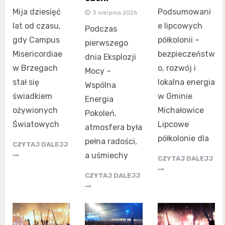
Mija dziesięć
Podsumowani
3 sierpnia 2026
lat od czasu,
e lipcowych
Podczas
gdy Campus
półkolonii –
pierwszego
Misericordiae
bezpieczeństw
dnia Eksplozji
w Brzegach
o, rozwój i
Mocy –
stał się
lokalna energia
Wspólna
świadkiem
w Gminie
Energia
ożywionych
Michałowice
Pokoleń,
Światowych
Lipcowe
atmosfera była
półkolonie dla
pełna radości,
CZYTAJ DALEJJ
a uśmiechy
CZYTAJ DALEJJ
CZYTAJ DALEJJ