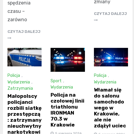
zmiany
spędzenia
czasu –
CZYTAJ DALEJJ
zarówno
CZYTAJ DALEJJ
Policja
,
Policja
,
Sport
,
Wydarzenia
,
Wydarzenia
Wydarzenia
Zatrzymania
Włamał się
Policja na
do salonu
Małopolscy
czołowej linii
samochodo
policjanci
triathlonu
wego w
rozbili siatkę
IRONMAN
Krakowie,
przestępczą
70.3 w
ale nie
: zatrzymany
Krakowie
zdążył uciec
nieuchwytny
narkotykowi
5 sierpnia 2026