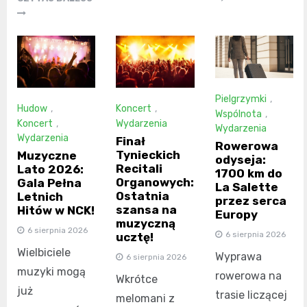
Pielgrzymki
,
Hudow
,
Koncert
,
Wspólnota
,
Koncert
,
Wydarzenia
Wydarzenia
Wydarzenia
Finał
Rowerowa
Tynieckich
Muzyczne
odyseja:
Recitali
Lato 2026:
1700 km do
Organowych:
Gala Pełna
La Salette
Ostatnia
Letnich
przez serca
szansa na
Hitów w NCK!
Europy
muzyczną
6 sierpnia 2026
6 sierpnia 2026
ucztę!
Wielbiciele
Wyprawa
6 sierpnia 2026
muzyki mogą
rowerowa na
Wkrótce
już
trasie liczącej
melomani z