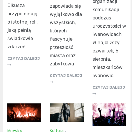
organizacji
Olkusza
zapowiada się
komunikacji
przypominają
wyjątkowo dla
podczas
o istotnej roli,
wszystkich,
uroczystości w
jaką pełnią
których
Iwanowicach
świadkowie
fascynuje
W najbliższy
zdarzeń
przeszłość
czwartek, 6
miasta oraz
sierpnia,
CZYTAJ DALEJJ
zabytkowa
mieszkańców
Iwanowic
CZYTAJ DALEJJ
CZYTAJ DALEJJ
Kultura
,
Muzyka
,