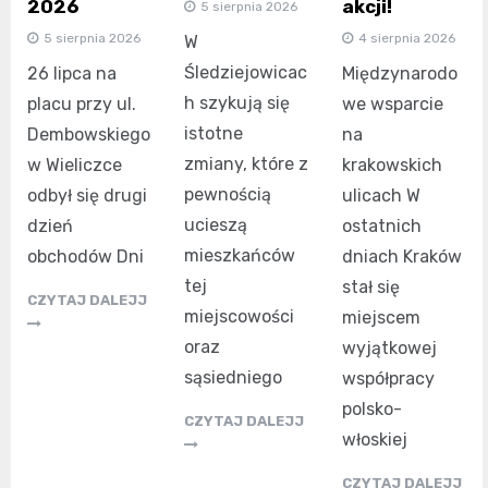
akcji!
2026
5 sierpnia 2026
4 sierpnia 2026
5 sierpnia 2026
W
Śledziejowicac
Międzynarodo
26 lipca na
h szykują się
we wsparcie
placu przy ul.
istotne
na
Dembowskiego
zmiany, które z
krakowskich
w Wieliczce
pewnością
ulicach W
odbył się drugi
ucieszą
ostatnich
dzień
mieszkańców
dniach Kraków
obchodów Dni
tej
stał się
CZYTAJ DALEJJ
miejscowości
miejscem
oraz
wyjątkowej
sąsiedniego
współpracy
polsko-
CZYTAJ DALEJJ
włoskiej
CZYTAJ DALEJJ