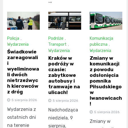
Policja
,
Podróże
,
Komunikacja
Wydarzenia
Transport
,
publiczna
,
Wydarzenia
Wydarzenia
Świadkowie
zareagowali
Kraków w
Zmiany w
i
podróży w
komunikacji
wyeliminowa
czasie:
z powodu
li dwóch
zabytkowe
odsłonięcia
nietrzeźwyc
autobusy i
pomnika
h kierowców
tramwaje na
Piłsudskiego
z dróg
ulicach!
w
Iwanowicach
5 sierpnia 2026
5 sierpnia 2026
!
Wydarzenia z
Nadchodząca
5 sierpnia 2026
ostatnich dni
niedziela, 9
Zmiany w
na terenie
sierpnia,