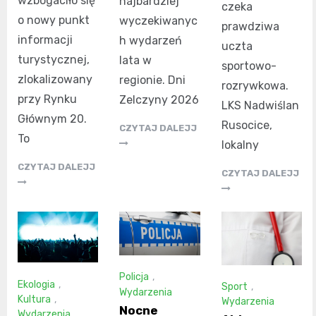
wzbogaciło się
najbardziej
czeka
o nowy punkt
wyczekiwanyc
prawdziwa
informacji
h wydarzeń
uczta
turystycznej,
lata w
sportowo-
zlokalizowany
regionie. Dni
rozrywkowa.
przy Rynku
Zelczyny 2026
LKS Nadwiślan
Głównym 20.
Rusocice,
CZYTAJ DALEJJ
To
lokalny
CZYTAJ DALEJJ
CZYTAJ DALEJJ
Policja
,
Ekologia
,
Sport
,
Wydarzenia
Kultura
,
Wydarzenia
Nocne
Wydarzenia