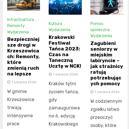
Infrastruktura
,
Kultura
,
Pomoc
Remonty
,
Wydarzenia
społeczna
,
Wydarzenia
Wydarzenia
Krakowski
Bezpieczniej
Festiwal
Zagubieni
sze drogi w
Tańca 2023:
seniorzy w
Krzeszowica
Czas na
miejskim
ch: Remonty,
Taneczną
labiryncie –
które
Ucztę w NCK!
jak strażnicy
zmienią ruch
ratują
na lepsze
1 sierpnia 2026
potrzebując
1 sierpnia 2026
ych pomocy
Kraków tętni
W gminie
życiem tańca,
1 sierpnia 2026
Krzeszowice
gdy
W codziennym
trwają
zainaugurowa
zgiełku łatwo
intensywne
no 6. edycję
przeoczyć
prace
Krakowskiego
osoby, które