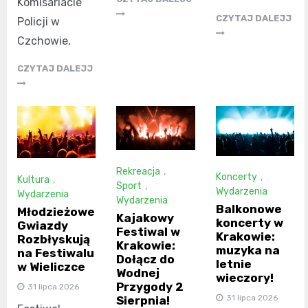
Komisariacie
CZYTAJ DALEJJ
Policji w
Czchowie,
CZYTAJ DALEJJ
Rekreacja
,
Koncerty
,
Kultura
,
Sport
,
Wydarzenia
Wydarzenia
Wydarzenia
Balkonowe
Młodzieżowe
Kajakowy
koncerty w
Gwiazdy
Festiwal w
Krakowie:
Rozbłyskują
Krakowie:
muzyka na
na Festiwalu
Dołącz do
letnie
w Wieliczce
Wodnej
wieczory!
Przygody 2
31 lipca 2026
31 lipca 2026
Sierpnia!