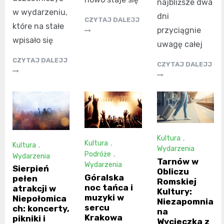
najbliższe dwa
w wydarzeniu,
dni
CZYTAJ DALEJJ
które na stałe
przyciągnie
wpisało się
uwagę całej
CZYTAJ DALEJJ
CZYTAJ DALEJJ
Kultura
,
Kultura
,
Kultura
,
Wydarzenia
Podróże
,
Wydarzenia
Tarnów w
Wydarzenia
Sierpień
Obliczu
Góralska
pełen
Romskiej
noc tańca i
atrakcji w
Kultury:
muzyki w
Niepołomica
Niezapomnia
sercu
ch: koncerty,
na
Krakowa
pikniki i
Wycieczka z