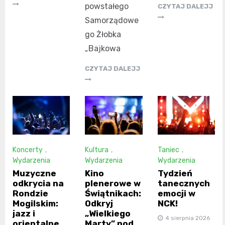
powstałego
CZYTAJ DALEJJ
Samorządowe
go Żłobka
„Bajkowa
CZYTAJ DALEJJ
Koncerty
,
Kultura
,
Taniec
,
Wydarzenia
Wydarzenia
Wydarzenia
Muzyczne
Kino
Tydzień
odkrycia na
plenerowe w
tanecznych
Rondzie
Świątnikach:
emocji w
Mogilskim:
Odkryj
NCK!
jazz i
„Wielkiego
4 sierpnia 2026
orientalne
Marty” pod