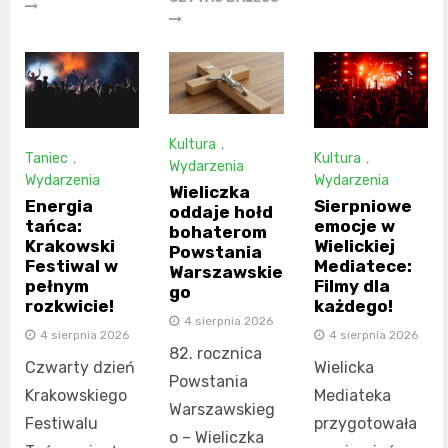
Kultura
,
Taniec
,
Kultura
,
Wydarzenia
Wydarzenia
Wydarzenia
Wieliczka
Energia
Sierpniowe
oddaje hołd
tańca:
emocje w
bohaterom
Krakowski
Wielickiej
Powstania
Festiwal w
Mediatece:
Warszawskie
pełnym
Filmy dla
go
rozkwicie!
każdego!
4 sierpnia 2026
4 sierpnia 2026
4 sierpnia 2026
82. rocznica
Czwarty dzień
Wielicka
Powstania
Krakowskiego
Mediateka
Warszawskieg
Festiwalu
przygotowała
o – Wieliczka