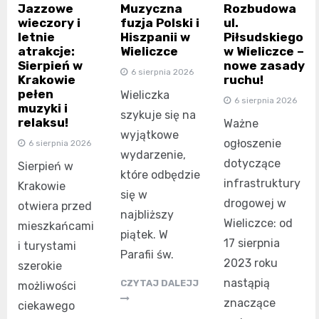
Jazzowe
Muzyczna
Rozbudowa
wieczory i
fuzja Polski i
ul.
letnie
Hiszpanii w
Piłsudskiego
atrakcje:
Wieliczce
w Wieliczce –
Sierpień w
nowe zasady
6 sierpnia 2026
Krakowie
ruchu!
pełen
Wieliczka
6 sierpnia 2026
muzyki i
szykuje się na
relaksu!
Ważne
wyjątkowe
ogłoszenie
6 sierpnia 2026
wydarzenie,
dotyczące
Sierpień w
które odbędzie
infrastruktury
Krakowie
się w
drogowej w
otwiera przed
najbliższy
Wieliczce: od
mieszkańcami
piątek. W
17 sierpnia
i turystami
Parafii św.
2023 roku
szerokie
nastąpią
CZYTAJ DALEJJ
możliwości
znaczące
ciekawego