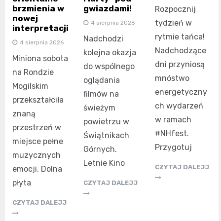
brzmienia w
gwiazdami!
Rozpocznij
nowej
tydzień w
4 sierpnia 2026
interpretacji
rytmie tańca!
Nadchodzi
4 sierpnia 2026
Nadchodzące
kolejna okazja
Miniona sobota
dni przyniosą
do wspólnego
na Rondzie
mnóstwo
oglądania
Mogilskim
energetyczny
filmów na
przekształciła
ch wydarzeń
świeżym
znaną
w ramach
powietrzu w
przestrzeń w
#NHfest.
Świątnikach
miejsce pełne
Przygotuj
Górnych.
muzycznych
Letnie Kino
CZYTAJ DALEJJ
emocji. Dolna
płyta
CZYTAJ DALEJJ
CZYTAJ DALEJJ