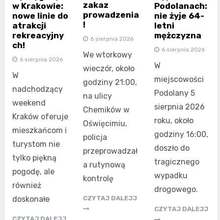
zakaz
w Krakowie:
Podolanach:
prowadzenia
nowe linie do
nie żyje 64-
!
atrakcji
letni
rekreacyjny
mężczyzna
6 sierpnia 2026
ch!
6 sierpnia 2026
We wtorkowy
6 sierpnia 2026
W
wieczór, około
W
miejscowości
godziny 21:00,
nadchodzący
Podolany 5
na ulicy
weekend
sierpnia 2026
Chemików w
Kraków oferuje
roku, około
Oświęcimiu,
mieszkańcom i
godziny 16:00,
policja
turystom nie
doszło do
przeprowadzał
tylko piękną
tragicznego
a rutynową
pogodę, ale
wypadku
kontrolę
również
drogowego.
doskonałe
CZYTAJ DALEJJ
CZYTAJ DALEJJ
CZYTAJ DALEJJ