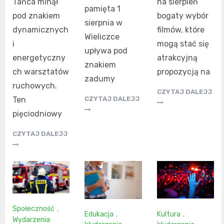
Tańca minął
na sierpień
pamięta 1
pod znakiem
bogaty wybór
sierpnia w
dynamicznych
filmów, które
Wieliczce
i
mogą stać się
upływa pod
energetyczny
atrakcyjną
znakiem
ch warsztatów
propozycją na
zadumy
ruchowych.
CZYTAJ DALEJJ
Ten
CZYTAJ DALEJJ
pięciodniowy
CZYTAJ DALEJJ
Społeczność
,
Kultura
,
Edukacja
,
Wydarzenia