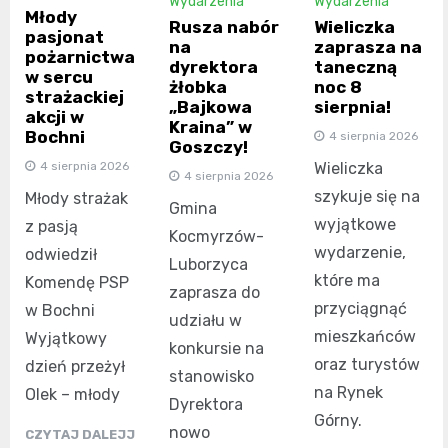
Wydarzenia
Wydarzenia
Młody
Wieliczka
Rusza nabór
pasjonat
zaprasza na
na
pożarnictwa
taneczną
dyrektora
w sercu
noc 8
żłobka
strażackiej
sierpnia!
„Bajkowa
akcji w
Kraina” w
Bochni
4 sierpnia 2026
Goszczy!
4 sierpnia 2026
Wieliczka
4 sierpnia 2026
szykuje się na
Młody strażak
Gmina
wyjątkowe
z pasją
Kocmyrzów-
wydarzenie,
odwiedził
Luborzyca
które ma
Komendę PSP
zaprasza do
przyciągnąć
w Bochni
udziału w
mieszkańców
Wyjątkowy
konkursie na
oraz turystów
dzień przeżył
stanowisko
na Rynek
Olek – młody
Dyrektora
Górny.
nowo
CZYTAJ DALEJJ