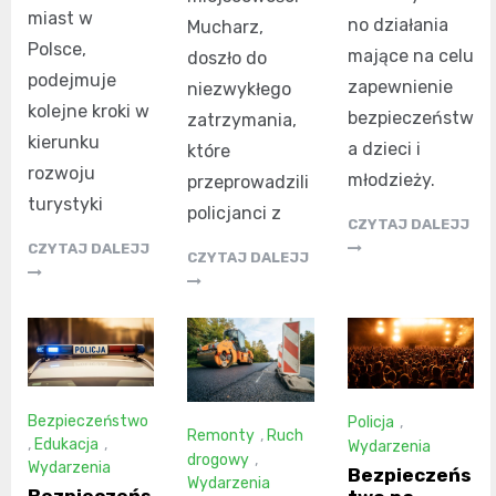
miast w
no działania
Mucharz,
Polsce,
mające na celu
doszło do
podejmuje
zapewnienie
niezwykłego
kolejne kroki w
bezpieczeństw
zatrzymania,
kierunku
a dzieci i
które
rozwoju
młodzieży.
przeprowadzili
turystyki
policjanci z
CZYTAJ DALEJJ
CZYTAJ DALEJJ
CZYTAJ DALEJJ
Bezpieczeństwo
Policja
,
Remonty
,
Ruch
,
Edukacja
,
Wydarzenia
drogowy
,
Wydarzenia
Bezpieczeńs
Wydarzenia