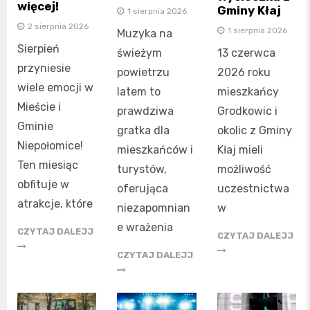
więcej!
Gminy Kłaj
1 sierpnia 2026
2 sierpnia 2026
1 sierpnia 2026
Muzyka na
Sierpień
świeżym
13 czerwca
przyniesie
powietrzu
2026 roku
wiele emocji w
latem to
mieszkańcy
Mieście i
prawdziwa
Grodkowic i
Gminie
gratka dla
okolic z Gminy
Niepołomice!
mieszkańców i
Kłaj mieli
Ten miesiąc
turystów,
możliwość
obfituje w
oferująca
uczestnictwa
atrakcje, które
niezapomnian
w
e wrażenia
CZYTAJ DALEJJ
CZYTAJ DALEJJ
CZYTAJ DALEJJ