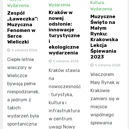
Kultura
,
Wydarzenia
Wydarzenia
Wydarzenia
Kraków w
Zespół
Muzyczne
nowej
„Ławeczka”:
Święto na
odsłonie:
Muzyczna
Małym
innowacje
Fenomen w
Rynku:
turystyczne
Serce
Krakowska
i
Wieliczki
Lekcja
ekologiczne
Śpiewania
5 sierpnia 2026
wydarzenia
2023
Ciepłe letnie
5 sierpnia 2026
5 sierpnia 2026
wieczory w
Kraków stawia
Wieczorem
Wieliczce
na
Mały Rynek w
bywają pełne
nowoczesność
Krakowie
niespodzianek,
: turystyka,
zamieni się w
a jednym z
kultura i
miejsce
takich
infrastruktura
wspólnego
wydarzeń była
w centrum
śpiewania
spontaniczna
uwagi Nowy