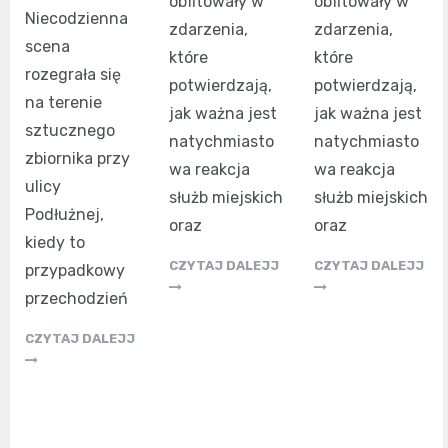
obfitowały w
obfitowały w
Niecodzienna
zdarzenia,
zdarzenia,
scena
które
które
rozegrała się
potwierdzają,
potwierdzają,
na terenie
jak ważna jest
jak ważna jest
sztucznego
natychmiasto
natychmiasto
zbiornika przy
wa reakcja
wa reakcja
ulicy
służb miejskich
służb miejskich
Podłużnej,
oraz
oraz
kiedy to
CZYTAJ DALEJJ
CZYTAJ DALEJJ
przypadkowy
przechodzień
CZYTAJ DALEJJ