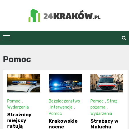
Skip
to
content
24Kraków.pl
Pomoc
Pomoc
,
Bezpieczeństwo
Pomoc
,
Straż
Wydarzenia
,
Interwencje
,
pożarna
,
Pomoc
Wydarzenia
Strażnicy
miejscy
Krakowskie
Strażacy w
ratują
nocne
Maluchu