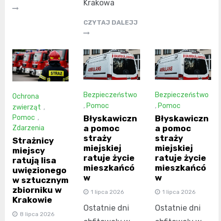
Krakowa
CZYTAJ DALEJJ
Bezpieczeństwo
Bezpieczeństwo
Ochrona
,
Pomoc
,
Pomoc
zwierząt
,
Błyskawiczn
Błyskawiczn
Pomoc
,
a pomoc
a pomoc
Zdarzenia
straży
straży
Strażnicy
miejskiej
miejskiej
miejscy
ratuje życie
ratuje życie
ratują lisa
mieszkańcó
mieszkańcó
uwięzionego
w
w
w sztucznym
zbiorniku w
1 lipca 2026
1 lipca 2026
Krakowie
Ostatnie dni
Ostatnie dni
8 lipca 2026