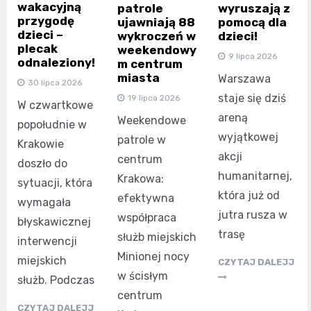
wakacyjną
patrole
wyruszają z
przygodę
ujawniają 88
pomocą dla
dzieci –
wykroczeń w
dzieci!
plecak
weekendowy
9 lipca 2026
odnaleziony!
m centrum
miasta
Warszawa
30 lipca 2026
staje się dziś
19 lipca 2026
W czwartkowe
areną
Weekendowe
popołudnie w
wyjątkowej
patrole w
Krakowie
akcji
centrum
doszło do
humanitarnej,
Krakowa:
sytuacji, która
która już od
efektywna
wymagała
jutra rusza w
współpraca
błyskawicznej
trasę
służb miejskich
interwencji
Minionej nocy
miejskich
CZYTAJ DALEJJ
w ścisłym
służb. Podczas
centrum
CZYTAJ DALEJJ