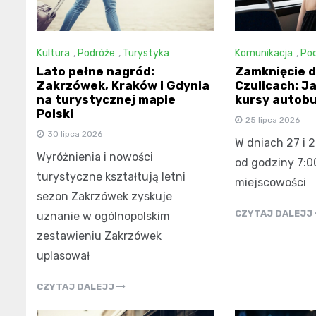
Kultura
,
Podróże
,
Turystyka
Komunikacja
,
Po
Lato pełne nagród:
Zamknięcie d
Zakrzówek, Kraków i Gdynia
Czulicach: Ja
na turystycznej mapie
kursy autob
Polski
25 lipca 2026
30 lipca 2026
W dniach 27 i 2
Wyróżnienia i nowości
od godziny 7:0
turystyczne kształtują letni
miejscowości
sezon Zakrzówek zyskuje
CZYTAJ DALEJJ
uznanie w ogólnopolskim
zestawieniu Zakrzówek
uplasował
CZYTAJ DALEJJ