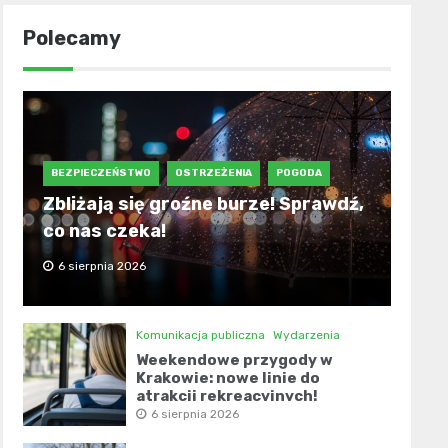
Polecamy
BEZPIECZEŃSTWO
OSTRZEŻENIA
POGODA
Zbliżają się groźne burze! Sprawdź,
co nas czeka!
6 sierpnia 2026
Komunikacja publiczna
Wydarzenia
Weekendowe przygody w
Krakowie: nowe linie do
atrakcji rekreacyjnych!
6 sierpnia 2026