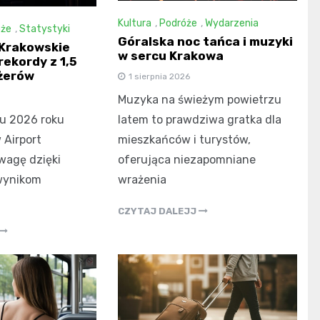
Kultura
,
Podróże
,
Wydarzenia
óże
,
Statystyki
Góralska noc tańca i muzyki
 Krakowskie
w sercu Krakowa
 rekordy z 1,5
żerów
1 sierpnia 2026
Muzyka na świeżym powietrzu
cu 2026 roku
latem to prawdziwa gratka dla
 Airport
mieszkańców i turystów,
wagę dzięki
oferująca niezapomniane
wynikom
wrażenia
CZYTAJ DALEJJ