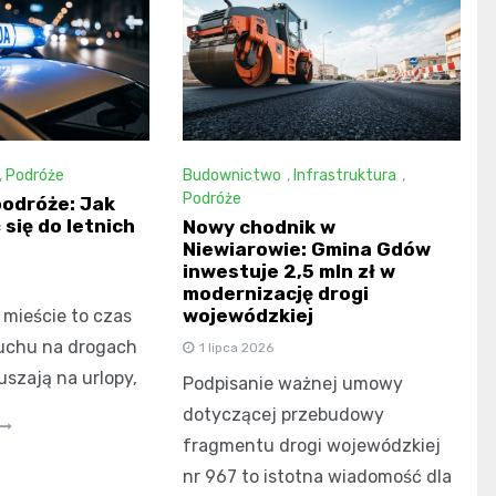
,
Podróże
Budownictwo
,
Infrastruktura
,
Podróże
odróże: Jak
się do letnich
Nowy chodnik w
Niewiarowie: Gmina Gdów
inwestuje 2,5 mln zł w
modernizację drogi
wojewódzkiej
mieście to czas
chu na drogach
1 lipca 2026
uszają na urlopy,
Podpisanie ważnej umowy
dotyczącej przebudowy
fragmentu drogi wojewódzkiej
nr 967 to istotna wiadomość dla