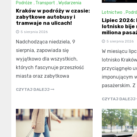
Podróże
,
Transport
,
Wydarzenia
Kraków w podróży w czasie:
Lotnictwo
,
Podr
zabytkowe autobusy i
Lipiec 2026:
tramwaje na ulicach!
lotnisko bije
miliona pasa
5 sierpnia 2026
Nadchodząca niedziela, 9
5 sierpnia 2026
sierpnia, zapowiada się
W miesiącu lip
wyjątkowo dla wszystkich,
lotnisko Kraków
których fascynuje przeszłość
przyciągnęło u
miasta oraz zabytkowa
imponującym 
pasażerskim. Z
CZYTAJ DALEJJ
CZYTAJ DALEJJ