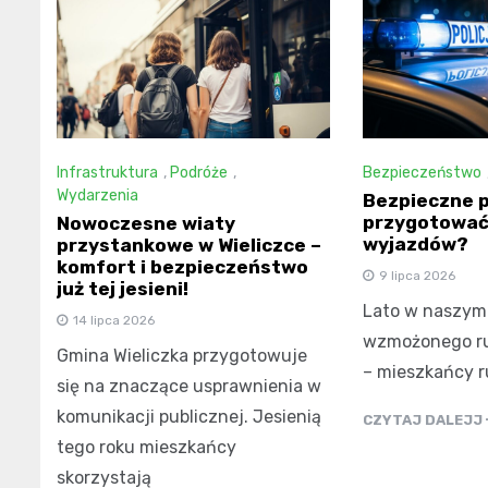
Infrastruktura
,
Podróże
,
Bezpieczeństwo
Wydarzenia
Bezpieczne p
przygotować 
Nowoczesne wiaty
wyjazdów?
przystankowe w Wieliczce –
komfort i bezpieczeństwo
9 lipca 2026
już tej jesieni!
Lato w naszym 
14 lipca 2026
wzmożonego ru
Gmina Wieliczka przygotowuje
– mieszkańcy r
się na znaczące usprawnienia w
komunikacji publicznej. Jesienią
CZYTAJ DALEJJ
tego roku mieszkańcy
skorzystają