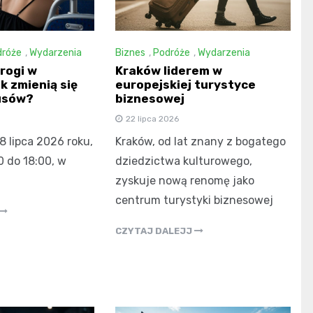
dróże
,
Wydarzenia
Biznes
,
Podróże
,
Wydarzenia
rogi w
Kraków liderem w
k zmienią się
europejskiej turystyce
usów?
biznesowej
22 lipca 2026
8 lipca 2026 roku,
Kraków, od lat znany z bogatego
0 do 18:00, w
dziedzictwa kulturowego,
zyskuje nową renomę jako
centrum turystyki biznesowej
CZYTAJ DALEJJ