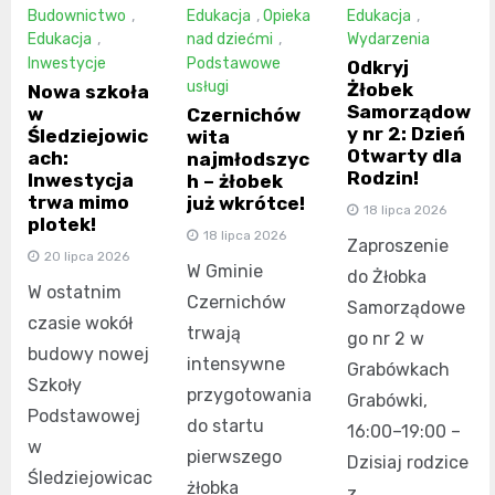
Edukacja
,
Opieka
Budownictwo
,
Edukacja
,
nad dziećmi
,
Edukacja
,
Wydarzenia
Podstawowe
Inwestycje
Odkryj
usługi
Żłobek
Nowa szkoła
Samorządow
w
Czernichów
y nr 2: Dzień
Śledziejowic
wita
Otwarty dla
ach:
najmłodszyc
Rodzin!
Inwestycja
h – żłobek
trwa mimo
już wkrótce!
18 lipca 2026
plotek!
18 lipca 2026
Zaproszenie
20 lipca 2026
W Gminie
do Żłobka
W ostatnim
Czernichów
Samorządowe
czasie wokół
trwają
go nr 2 w
budowy nowej
intensywne
Grabówkach
Szkoły
przygotowania
Grabówki,
Podstawowej
do startu
16:00–19:00 –
w
pierwszego
Dzisiaj rodzice
Śledziejowicac
żłobka
z