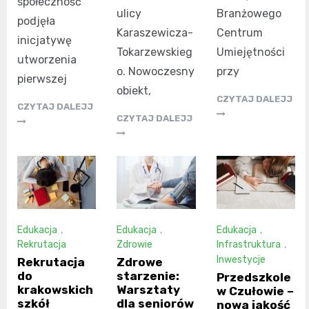
społeczność
ulicy
Branżowego
podjęła
Karaszewicza-
Centrum
inicjatywę
Tokarzewskieg
Umiejętności
utworzenia
o. Nowoczesny
przy
pierwszej
obiekt,
CZYTAJ DALEJJ
CZYTAJ DALEJJ
CZYTAJ DALEJJ
Edukacja
,
Edukacja
,
Edukacja
,
Rekrutacja
Zdrowie
Infrastruktura
,
Inwestycje
Rekrutacja
Zdrowe
do
starzenie:
Przedszkole
krakowskich
Warsztaty
w Czułowie –
szkół
dla seniorów
nowa jakość