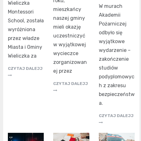
roku,
Wieliczka
W murach
mieszkańcy
Montessori
Akademii
naszej gminy
School, została
Pożarniczej
mieli okazję
wyróżniona
odbyło się
uczestniczyć
przez władze
wyjątkowe
w wyjątkowej
Miasta i Gminy
wydarzenie –
wycieczce
Wieliczka za
zakończenie
zorganizowan
studiów
CZYTAJ DALEJJ
ej przez
podyplomowyc
CZYTAJ DALEJJ
h z zakresu
bezpieczeństw
a.
CZYTAJ DALEJJ