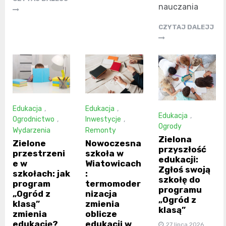
nauczania
CZYTAJ DALEJJ
Edukacja
,
Edukacja
,
Edukacja
,
Ogrodnictwo
,
Inwestycje
,
Ogrody
Wydarzenia
Remonty
Zielona
Zielone
Nowoczesna
przyszłość
przestrzeni
szkoła w
edukacji:
e w
Wiatowicach
Zgłoś swoją
szkołach: jak
:
szkołę do
program
termomoder
programu
„Ogród z
nizacja
„Ogród z
klasą”
zmienia
klasą”
zmienia
oblicze
edukację?
edukacji w
27 lipca 2026