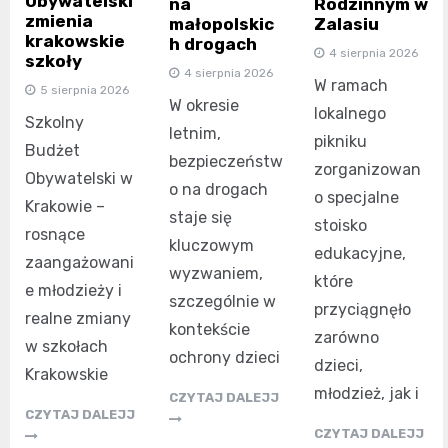
Obywatelski
na
Rodzinnym w
zmienia
małopolskic
Zalasiu
krakowskie
h drogach
4 sierpnia 2026
szkoły
4 sierpnia 2026
W ramach
5 sierpnia 2026
W okresie
lokalnego
Szkolny
letnim,
pikniku
Budżet
bezpieczeństw
zorganizowan
Obywatelski w
o na drogach
o specjalne
Krakowie –
staje się
stoisko
rosnące
kluczowym
edukacyjne,
zaangażowani
wyzwaniem,
które
e młodzieży i
szczególnie w
przyciągnęło
realne zmiany
kontekście
zarówno
w szkołach
ochrony dzieci
dzieci,
Krakowskie
młodzież, jak i
CZYTAJ DALEJJ
CZYTAJ DALEJJ
CZYTAJ DALEJJ