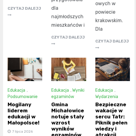
owych w
dla
CZYTAJ DALEJJ
powiecie
najmłodszych
krakowskim.
mieszkańców i
Dla
CZYTAJ DALEJJ
CZYTAJ DALEJJ
Edukacja
,
Edukacja
,
Wyniki
Edukacja
,
Podsumowanie
egzaminów
Wydarzenia
Mogilany
Gmina
Bezpieczne
liderem
Michałowice
wakacje w
edukacji w
notuje stały
sercu Tatr:
Małopolsce!
wzrost
Piknik pełen
wyników
wiedzy i
7 lipca 2026
egzaminów
atrakcji