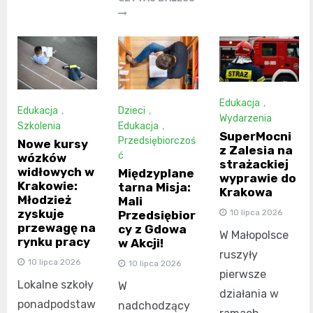
Edukacja
,
Edukacja
,
Dzieci
,
Wydarzenia
Szkolenia
Edukacja
,
SuperMocni
Przedsiębiorczoś
Nowe kursy
z Zalesia na
ć
wózków
strażackiej
widłowych w
Międzyplane
wyprawie do
Krakowie:
tarna Misja:
Krakowa
Młodzież
Mali
zyskuje
10 lipca 2026
Przedsiębior
przewagę na
cy z Gdowa
W Małopolsce
rynku pracy
w Akcji!
ruszyły
10 lipca 2026
10 lipca 2026
pierwsze
Lokalne szkoły
W
działania w
ponadpodstaw
nadchodzący