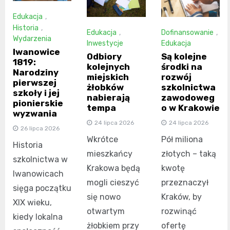
Edukacja
,
Historia
,
Edukacja
,
Dofinansowanie
,
Wydarzenia
Inwestycje
Edukacja
Iwanowice
Odbiory
Są kolejne
1819:
kolejnych
środki na
Narodziny
miejskich
rozwój
pierwszej
żłobków
szkolnictwa
szkoły i jej
nabierają
zawodoweg
pionierskie
tempa
o w Krakowie
wyzwania
24 lipca 2026
24 lipca 2026
26 lipca 2026
Wkrótce
Pół miliona
Historia
mieszkańcy
złotych – taką
szkolnictwa w
Krakowa będą
kwotę
Iwanowicach
mogli cieszyć
przeznaczył
sięga początku
się nowo
Kraków, by
XIX wieku,
otwartym
rozwinąć
kiedy lokalna
żłobkiem przy
ofertę