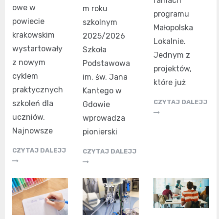
ramach
owe w
m roku
programu
powiecie
szkolnym
Małopolska
krakowskim
2025/2026
Lokalnie.
wystartowały
Szkoła
Jednym z
z nowym
Podstawowa
projektów,
cyklem
im. św. Jana
które już
praktycznych
Kantego w
CZYTAJ DALEJJ
szkoleń dla
Gdowie
uczniów.
wprowadza
Najnowsze
pionierski
CZYTAJ DALEJJ
CZYTAJ DALEJJ