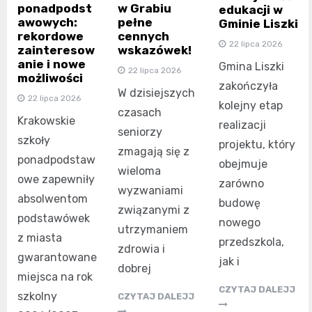
ponadpodst
w Grabiu
edukacji w
awowych:
pełne
Gminie Liszki
rekordowe
cennych
22 lipca 2026
zainteresow
wskazówek!
anie i nowe
Gmina Liszki
22 lipca 2026
możliwości
zakończyła
W dzisiejszych
22 lipca 2026
kolejny etap
czasach
Krakowskie
realizacji
seniorzy
szkoły
projektu, który
zmagają się z
ponadpodstaw
obejmuje
wieloma
owe zapewniły
zarówno
wyzwaniami
absolwentom
budowę
związanymi z
podstawówek
nowego
utrzymaniem
z miasta
przedszkola,
zdrowia i
gwarantowane
jak i
dobrej
miejsca na rok
CZYTAJ DALEJJ
szkolny
CZYTAJ DALEJJ