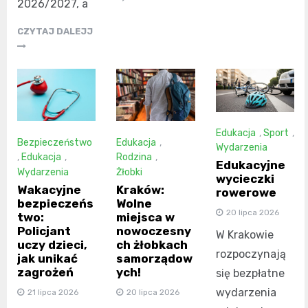
2026/2027, a
CZYTAJ DALEJJ
Edukacja
,
Sport
,
Bezpieczeństwo
Edukacja
,
Wydarzenia
,
Edukacja
,
Rodzina
,
Edukacyjne
Wydarzenia
Żłobki
wycieczki
Wakacyjne
Kraków:
rowerowe
bezpieczeńs
Wolne
20 lipca 2026
two:
miejsca w
Policjant
nowoczesny
W Krakowie
uczy dzieci,
ch żłobkach
rozpoczynają
jak unikać
samorządow
zagrożeń
ych!
się bezpłatne
wydarzenia
21 lipca 2026
20 lipca 2026