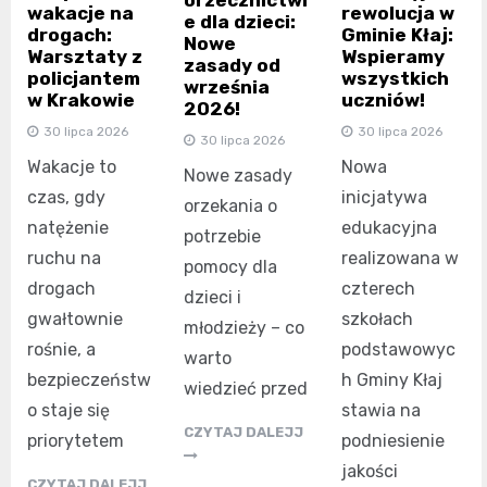
orzecznictwi
wakacje na
rewolucja w
e dla dzieci:
drogach:
Gminie Kłaj:
Nowe
Warsztaty z
Wspieramy
zasady od
policjantem
wszystkich
września
w Krakowie
uczniów!
2026!
30 lipca 2026
30 lipca 2026
30 lipca 2026
Wakacje to
Nowa
Nowe zasady
czas, gdy
inicjatywa
orzekania o
natężenie
edukacyjna
potrzebie
ruchu na
realizowana w
pomocy dla
drogach
czterech
dzieci i
gwałtownie
szkołach
młodzieży – co
rośnie, a
podstawowyc
warto
bezpieczeństw
h Gminy Kłaj
wiedzieć przed
o staje się
stawia na
CZYTAJ DALEJJ
priorytetem
podniesienie
jakości
CZYTAJ DALEJJ