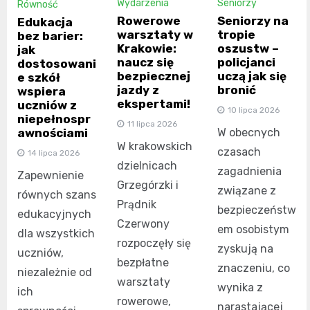
Wydarzenia
Seniorzy
Równość
Rowerowe
Seniorzy na
Edukacja
warsztaty w
tropie
bez barier:
Krakowie:
oszustw –
jak
naucz się
policjanci
dostosowani
bezpiecznej
uczą jak się
e szkół
jazdy z
bronić
wspiera
ekspertami!
uczniów z
10 lipca 2026
niepełnospr
11 lipca 2026
awnościami
W obecnych
W krakowskich
czasach
14 lipca 2026
dzielnicach
zagadnienia
Zapewnienie
Grzegórzki i
związane z
równych szans
Prądnik
bezpieczeństw
edukacyjnych
Czerwony
em osobistym
dla wszystkich
rozpoczęły się
zyskują na
uczniów,
bezpłatne
znaczeniu, co
niezależnie od
warsztaty
wynika z
ich
rowerowe,
narastającej