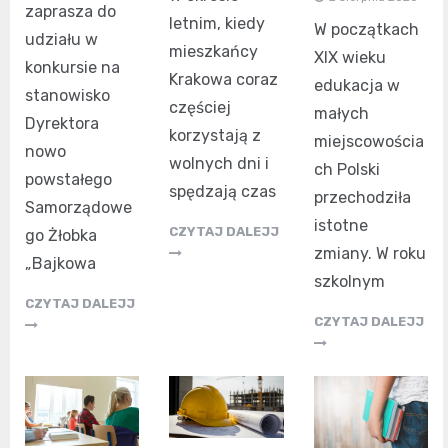
zaprasza do
letnim, kiedy
W początkach
udziału w
mieszkańcy
XIX wieku
konkursie na
Krakowa coraz
edukacja w
stanowisko
częściej
małych
Dyrektora
korzystają z
miejscowościa
nowo
wolnych dni i
ch Polski
powstałego
spędzają czas
przechodziła
Samorządowe
istotne
CZYTAJ DALEJJ
go Żłobka
zmiany. W roku
„Bajkowa
szkolnym
CZYTAJ DALEJJ
CZYTAJ DALEJJ