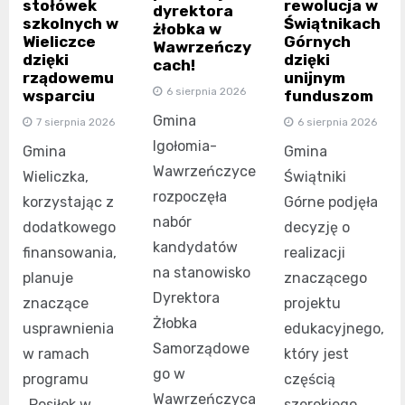
stołówek
rewolucja w
dyrektora
szkolnych w
Świątnikach
żłobka w
Wieliczce
Górnych
Wawrzeńczy
dzięki
dzięki
cach!
rządowemu
unijnym
6 sierpnia 2026
wsparciu
funduszom
Gmina
7 sierpnia 2026
6 sierpnia 2026
Igołomia-
Gmina
Gmina
Wawrzeńczyce
Wieliczka,
Świątniki
rozpoczęła
korzystając z
Górne podjęła
nabór
dodatkowego
decyzję o
kandydatów
finansowania,
realizacji
na stanowisko
planuje
znaczącego
Dyrektora
znaczące
projektu
Żłobka
usprawnienia
edukacyjnego,
Samorządowe
w ramach
który jest
go w
programu
częścią
Wawrzeńczyca
„Posiłek w
szerokiego