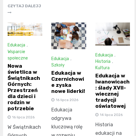
CZYTAJ DALEJJ
Edukacja
,
Wsparcie
Edukacja
,
społeczne
Edukacja
,
Historia
,
Szkoły
Nowa
Kultura
świetlica w
Edukacja w
Edukacja w
Świątnikach
Czernichowi
Iwanowicach
Górnych:
e zyska
: ślady XVII-
Przestrzeń
nowe liderki!
wiecznej
dla dzieci i
tradycji
16 lipca 2026
rodzin w
oświatowej
potrzebie
Edukacja
14 lipca 2026
16 lipca 2026
odgrywa
Historia
kluczową rolę
W Świątnikach
edukacji na
w rozwoju
Górnych