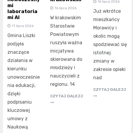
16 lipca 2026
mi
16 lipca 2026
laboratoria
Już wkrótce
mi AI
W krakowskim
mieszkańcy
Starostwie
17 lipca 2026
Morawicy i
Powiatowym
Gmina Liszki
okolic mogą
ruszyła ważna
podjęła
spodziewać się
inicjatywa
znaczące
istotnej
skierowana do
działania w
zmiany w
młodzieży i
kierunku
zakresie opieki
nauczycieli z
unowocześnie
nad
regionu. 14
nia edukacji,
CZYTAJ DALEJJ
dzięki
CZYTAJ DALEJJ
podpisaniu
kluczowej
umowy z
Naukową