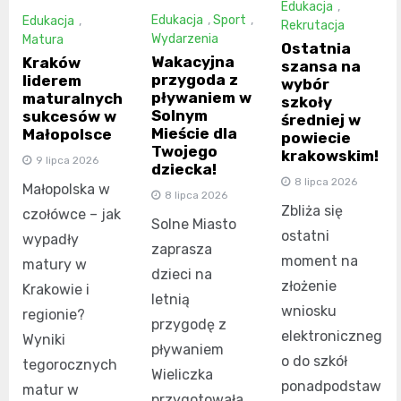
Edukacja
,
Edukacja
,
Sport
,
Edukacja
,
Rekrutacja
Wydarzenia
Matura
Ostatnia
Wakacyjna
Kraków
szansa na
przygoda z
liderem
wybór
pływaniem w
maturalnych
szkoły
Solnym
sukcesów w
średniej w
Mieście dla
Małopolsce
powiecie
Twojego
krakowskim!
9 lipca 2026
dziecka!
8 lipca 2026
Małopolska w
8 lipca 2026
Zbliża się
czołówce – jak
Solne Miasto
ostatni
wypadły
zaprasza
moment na
matury w
dzieci na
złożenie
Krakowie i
letnią
wniosku
regionie?
przygodę z
elektroniczneg
Wyniki
pływaniem
o do szkół
tegorocznych
Wieliczka
ponadpodstaw
matur w
przygotowała