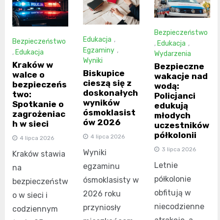
Bezpieczeństwo
Edukacja
,
Bezpieczeństwo
,
Edukacja
,
Egzaminy
,
,
Edukacja
Wydarzenia
Wyniki
Kraków w
Bezpieczne
Biskupice
walce o
wakacje nad
cieszą się z
bezpieczeńs
wodą:
doskonałych
two:
Policjanci
wyników
Spotkanie o
edukują
ósmoklasist
zagrożeniac
młodych
ów 2026
h w sieci
uczestników
półkolonii
4 lipca 2026
4 lipca 2026
3 lipca 2026
Wyniki
Kraków stawia
Letnie
egzaminu
na
półkolonie
ósmoklasisty w
bezpieczeństw
obfitują w
2026 roku
o w sieci i
niecodzienne
przyniosły
codziennym