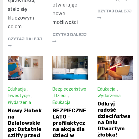
sprawności,
otwierając
stało się
CZYTAJ DALEJJ
nowe
kluczowym
możliwości
celem
CZYTAJ DALEJJ
CZYTAJ DALEJJ
Edukacja
,
Bezpieczeństwo
Edukacja
,
Inwestycje
,
,
Dzieci
,
Wydarzenia
Wydarzenia
Edukacja
Odkryj
radość
Nowy żłobek
BEZPIECZNE
dzieciństwa
na
LATO –
na Dniu
Działowskie
profilaktycz
Otwartym
go: Ostatnie
na akcja dla
żłobka!
szlify przed
dzieci w