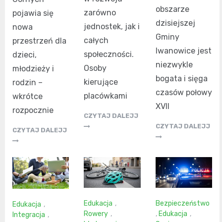
obszarze
zarówno
pojawia się
dzisiejszej
jednostek, jak i
nowa
Gminy
całych
przestrzeń dla
Iwanowice jest
społeczności.
dzieci,
niezwykle
Osoby
młodzieży i
bogata i sięga
kierujące
rodzin –
czasów połowy
placówkami
wkrótce
XVII
rozpocznie
CZYTAJ DALEJJ
CZYTAJ DALEJJ
CZYTAJ DALEJJ
Edukacja
,
Bezpieczeństwo
Edukacja
,
Rowery
,
,
Edukacja
,
Integracja
,