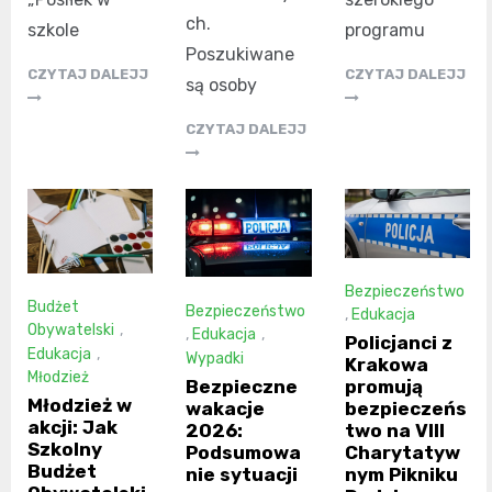
ch.
szkole
programu
Poszukiwane
CZYTAJ DALEJJ
CZYTAJ DALEJJ
są osoby
CZYTAJ DALEJJ
Bezpieczeństwo
Budżet
Bezpieczeństwo
,
Edukacja
Obywatelski
,
,
Edukacja
,
Policjanci z
Edukacja
,
Wypadki
Krakowa
Młodzież
Bezpieczne
promują
Młodzież w
wakacje
bezpieczeńs
akcji: Jak
2026:
two na VIII
Szkolny
Podsumowa
Charytatyw
Budżet
nie sytuacji
nym Pikniku