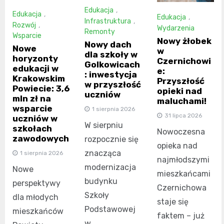
Edukacja
,
Edukacja
,
Edukacja
,
Infrastruktura
,
Rozwój
,
Wydarzenia
Remonty
Wsparcie
Nowy żłobek
Nowy dach
Nowe
w
dla szkoły w
horyzonty
Czernichowi
Golkowicach
edukacji w
e:
: inwestycja
Krakowskim
Przyszłość
w przyszłość
Powiecie: 3,6
opieki nad
uczniów
mln zł na
maluchami!
wsparcie
1 sierpnia 2026
31 lipca 2026
uczniów w
W sierpniu
szkołach
Nowoczesna
zawodowych
rozpocznie się
opieka nad
znacząca
1 sierpnia 2026
najmłodszymi
modernizacja
Nowe
mieszkańcami
budynku
perspektywy
Czernichowa
Szkoły
dla młodych
staje się
Podstawowej
mieszkańców
faktem – już
w