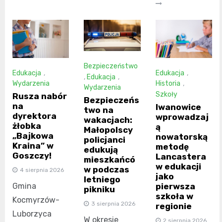
Bezpieczeństwo
Edukacja
,
Edukacja
,
,
Edukacja
,
Wydarzenia
Historia
,
Wydarzenia
Szkoły
Rusza nabór
Bezpieczeńs
na
Iwanowice
two na
dyrektora
wprowadzaj
wakacjach:
żłobka
ą
Małopolscy
„Bajkowa
nowatorską
policjanci
Kraina” w
metodę
edukują
Goszczy!
Lancastera
mieszkańcó
w edukacji
w podczas
4 sierpnia 2026
jako
letniego
pierwsza
Gmina
pikniku
szkoła w
Kocmyrzów-
3 sierpnia 2026
regionie
Luborzyca
W okresie
2 sierpnia 2026