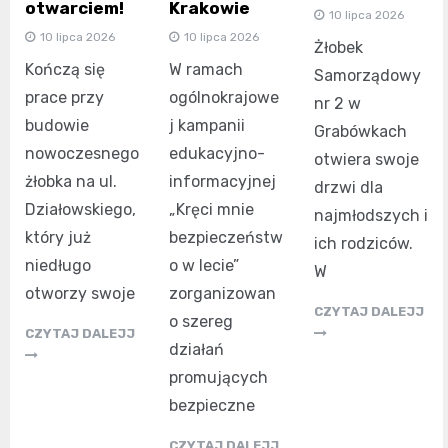
otwarciem!
Krakowie
10 lipca 2026
10 lipca 2026
10 lipca 2026
Żłobek
Kończą się
W ramach
Samorządowy
prace przy
ogólnokrajowe
nr 2 w
budowie
j kampanii
Grabówkach
nowoczesnego
edukacyjno-
otwiera swoje
żłobka na ul.
informacyjnej
drzwi dla
Działowskiego,
„Kręci mnie
najmłodszych i
który już
bezpieczeństw
ich rodziców.
niedługo
o w lecie”
W
otworzy swoje
zorganizowan
CZYTAJ DALEJJ
o szereg
CZYTAJ DALEJJ
działań
promujących
bezpieczne
CZYTAJ DALEJJ