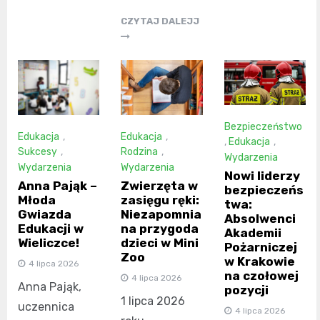
CZYTAJ DALEJJ
Bezpieczeństwo
Edukacja
,
Edukacja
,
,
Edukacja
,
Sukcesy
,
Rodzina
,
Wydarzenia
Wydarzenia
Wydarzenia
Nowi liderzy
Anna Pająk –
Zwierzęta w
bezpieczeńs
Młoda
zasięgu ręki:
twa:
Gwiazda
Niezapomnia
Absolwenci
Edukacji w
na przygoda
Akademii
Wieliczce!
dzieci w Mini
Pożarniczej
Zoo
w Krakowie
4 lipca 2026
na czołowej
4 lipca 2026
Anna Pająk,
pozycji
1 lipca 2026
uczennica
4 lipca 2026