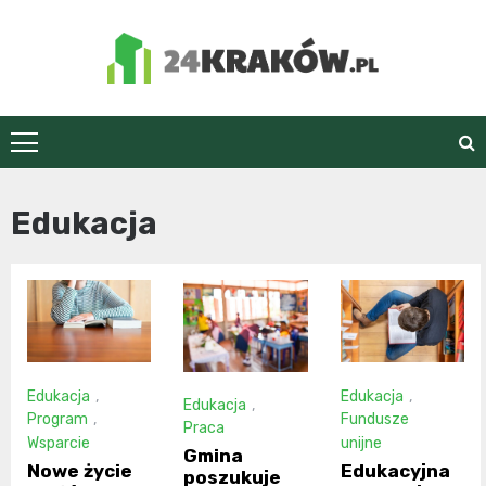
Skip
to
content
24Kraków.pl
Edukacja
Edukacja
,
Edukacja
,
Edukacja
,
Program
,
Fundusze
Praca
Wsparcie
unijne
Gmina
Nowe życie
Edukacyjna
poszukuje