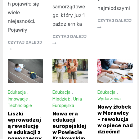
h pojawiło się
samorządowe
najmłodszymi
wiele
go, który już 1
niejasności.
CZYTAJ DALEJJ
października
Pojawiły
CZYTAJ DALEJJ
CZYTAJ DALEJJ
Edukacja
,
Edukacja
,
Edukacja
,
Wydarzenia
Innowacje
,
Młodzież
,
Unia
Technologie
Europejska
Nowy żłobek
w Morawicy
Liszki
Nowa era
– rewolucja
wprowadzaj
edukacji
w opiece nad
ą rewolucję
europejskiej
dziećmi!
w edukacji z
w Powiecie
nowoczesny
Krakowskim