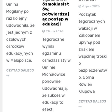
ósmoklasist
Gmina
6 lipca 2026
ów,
Mogilany po
potwierdzaj
Początek
raz kolejny
ąc postęp w
tegorocznych
edukacji
udowodniła, że
wakacji w
7 lipca 2026
jest jednym z
Zakopanem
czołowych
Tegoroczne
upłynął pod
ośrodków
wyniki
znakiem
edukacyjnych
egzaminu
wspólnej troski
w Małopolsce.
ósmoklasisty w
o
Gminie
bezpieczeństw
CZYTAJ DALEJJ
Michałowice
o. Górna
ponownie
Rówień
udowadniają,
Krupowa
że sukces w
CZYTAJ DALEJJ
edukacji to
efekt