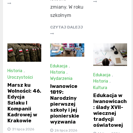
zmiany. W roku
szkolnym
CZYTAJ DALEJJ
Edukacja
,
Historia
,
Historia
,
Edukacja
,
Uroczystości
Wydarzenia
Historia
,
Marsz ku
Iwanowice
Kultura
Wolności: 46.
1819:
Edukacja w
Edycja
Narodziny
Iwanowicach
Szlaku I
pierwszej
: ślady XVII-
Kompanii
szkoły i jej
wiecznej
Kadrowej w
pionierskie
tradycji
Krakowie
wyzwania
oświatowej
31 lipca 2026
26 lipca 2026