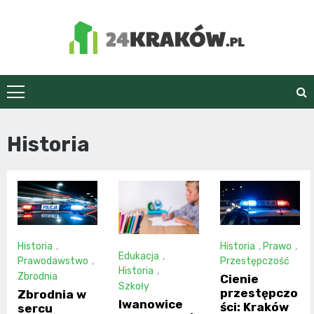
Skip
to
content
24Kraków.pl
Historia
Historia
,
Historia
,
Prawo
,
Edukacja
,
Prawodawstwo
,
Przestępczość
Historia
,
Zbrodnia
Cienie
Szkoły
przestępczo
Zbrodnia w
Iwanowice
ści: Kraków
sercu