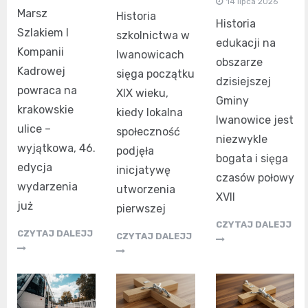
14 lipca 2026
Marsz
Historia
Historia
Szlakiem I
szkolnictwa w
edukacji na
Kompanii
Iwanowicach
obszarze
Kadrowej
sięga początku
dzisiejszej
powraca na
XIX wieku,
Gminy
krakowskie
kiedy lokalna
Iwanowice jest
ulice –
społeczność
niezwykle
wyjątkowa, 46.
podjęła
bogata i sięga
edycja
inicjatywę
czasów połowy
wydarzenia
utworzenia
XVII
już
pierwszej
CZYTAJ DALEJJ
CZYTAJ DALEJJ
CZYTAJ DALEJJ