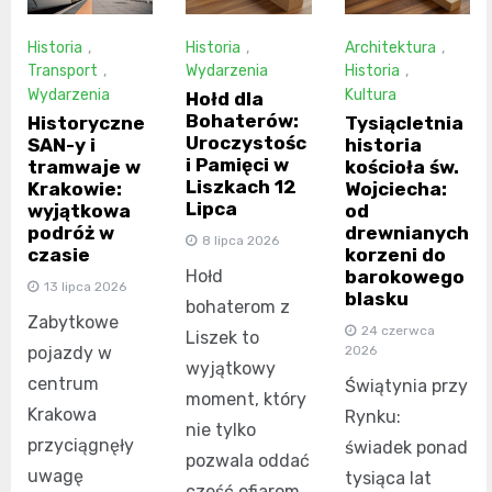
Historia
,
Historia
,
Architektura
,
Transport
,
Wydarzenia
Historia
,
Wydarzenia
Kultura
Hołd dla
Bohaterów:
Historyczne
Tysiącletnia
Uroczystośc
SAN-y i
historia
i Pamięci w
tramwaje w
kościoła św.
Liszkach 12
Krakowie:
Wojciecha:
Lipca
wyjątkowa
od
podróż w
drewnianych
8 lipca 2026
czasie
korzeni do
barokowego
Hołd
13 lipca 2026
blasku
bohaterom z
Zabytkowe
24 czerwca
Liszek to
pojazdy w
2026
wyjątkowy
centrum
Świątynia przy
moment, który
Krakowa
Rynku:
nie tylko
przyciągnęły
świadek ponad
pozwala oddać
uwagę
tysiąca lat
cześć ofiarom