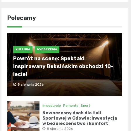
Polecamy
KULTURA
WYDARZENIA
Powrót na scenę: Spektakl
inspirowany Beksińskim obchodzi 10-
lecie!
8 sierpnia 2026
Inwestycje
Remonty
Sport
Nowoczesny dach dla Hali
Sportowej w Gdowie: Inwestycja
w bezpieczeństwo i komfort
8 sierpnia 2026