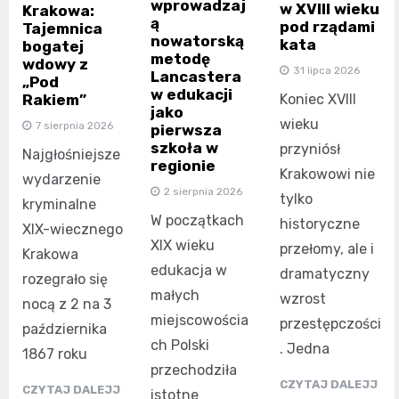
wprowadzaj
w XVIII wieku
Krakowa:
ą
pod rządami
Tajemnica
nowatorską
kata
bogatej
metodę
wdowy z
31 lipca 2026
Lancastera
„Pod
w edukacji
Rakiem”
Koniec XVIII
jako
wieku
7 sierpnia 2026
pierwsza
szkoła w
przyniósł
Najgłośniejsze
regionie
Krakowowi nie
wydarzenie
2 sierpnia 2026
tylko
kryminalne
W początkach
historyczne
XIX-wiecznego
XIX wieku
przełomy, ale i
Krakowa
edukacja w
dramatyczny
rozegrało się
małych
wzrost
nocą z 2 na 3
miejscowościa
przestępczości
października
ch Polski
. Jedna
1867 roku
przechodziła
CZYTAJ DALEJJ
CZYTAJ DALEJJ
istotne