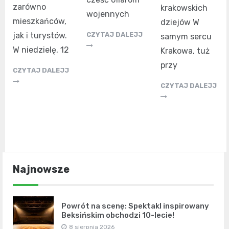
zarówno
krakowskich
wojennych
mieszkańców,
dziejów W
jak i turystów.
CZYTAJ DALEJJ
samym sercu
W niedzielę, 12
Krakowa, tuż
przy
CZYTAJ DALEJJ
CZYTAJ DALEJJ
Najnowsze
Powrót na scenę: Spektakl inspirowany
Beksińskim obchodzi 10-lecie!
8 sierpnia 2026