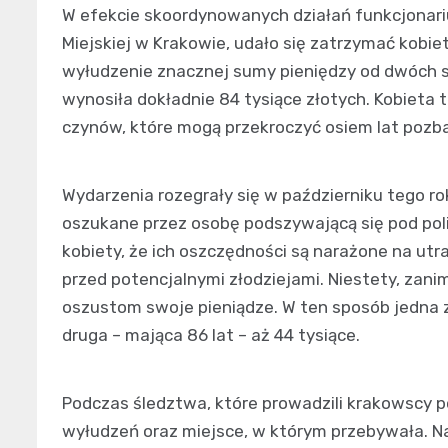
W efekcie skoordynowanych działań funkcjonari
Miejskiej w Krakowie, udało się zatrzymać kobie
wyłudzenie znacznej sumy pieniędzy od dwóch st
wynosiła dokładnie 84 tysiące złotych. Kobieta 
czynów, które mogą przekroczyć osiem lat pozba
Wydarzenia rozegrały się w październiku tego r
oszukane przez osobę podszywającą się pod pol
kobiety, że ich oszczędności są narażone na utr
przed potencjalnymi złodziejami. Niestety, zanim
oszustom swoje pieniądze. W ten sposób jedna z p
druga – mająca 86 lat – aż 44 tysiące.
Podczas śledztwa, które prowadzili krakowscy po
wyłudzeń oraz miejsce, w którym przebywała. Na