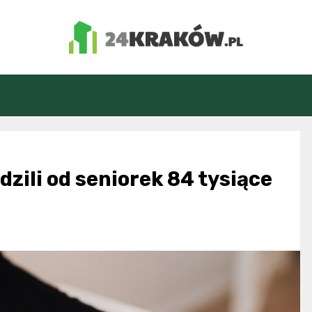
24Kraków.pl
zili od seniorek 84 tysiące