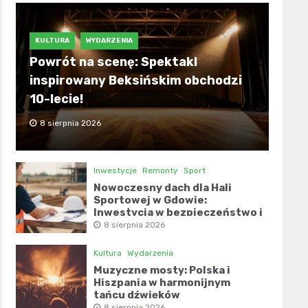
KULTURA
WYDARZENIA
Powrót na scenę: Spektakl
inspirowany Beksińskim obchodzi
10-lecie!
8 sierpnia 2026
Inwestycje
Remonty
Sport
Nowoczesny dach dla Hali
Sportowej w Gdowie:
Inwestycja w bezpieczeństwo i
komfort
8 sierpnia 2026
Kultura
Wydarzenia
Muzyczne mosty: Polska i
Hiszpania w harmonijnym
tańcu dźwięków
8 sierpnia 2026