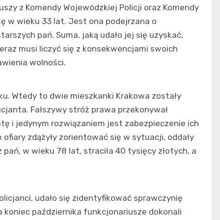
uszy z Komendy Wojewódzkiej Policji oraz Komendy
tę w wieku 33 lat. Jest ona podejrzana o
arszych pań. Suma, jaką udało jej się uzyskać,
teraz musi liczyć się z konsekwencjami swoich
wienia wolności.
oku. Wtedy to dwie mieszkanki Krakowa zostały
icjanta. Fałszywy stróż prawa przekonywał
atę i jedynym rozwiązaniem jest zabezpieczenie ich
 ofiary zdążyły zorientować się w sytuacji, oddały
ań, w wieku 78 lat, straciła 40 tysięcy złotych, a
licjanci, udało się zidentyfikować sprawczynię
 koniec października funkcjonariusze dokonali