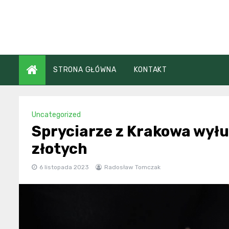
Skip
to
content
STRONA GŁÓWNA
KONTAKT
Uncategorized
Spryciarze z Krakowa wyłud
złotych
6 listopada 2023
Radosław Tomczak