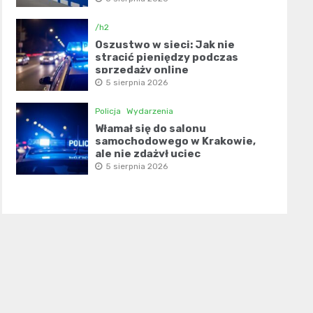
/h2
Oszustwo w sieci: Jak nie
stracić pieniędzy podczas
sprzedaży online
5 sierpnia 2026
Policja
Wydarzenia
Włamał się do salonu
samochodowego w Krakowie,
ale nie zdążył uciec
5 sierpnia 2026