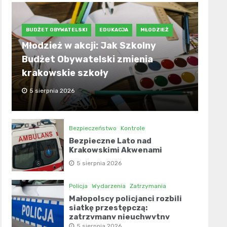
BUDŻET OBYWATELSKI
EDUKACJA
MŁODZIEŻ
Młodzież w akcji: Jak Szkolny
Budżet Obywatelski zmienia
krakowskie szkoły
5 sierpnia 2026
Bezpieczeństwo
Kontrole
Bezpieczne Lato nad
Krakowskimi Akwenami
5 sierpnia 2026
Policja
Wydarzenia
Zatrzymania
Małopolscy policjanci rozbili
siatkę przestępczą:
zatrzymany nieuchwytny
narkotykowiec!
5 sierpnia 2026