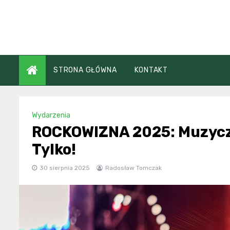
Skip
to
content
STRONA GŁÓWNA
KONTAKT
Wydarzenia
ROCKOWIZNA 2025: Muzyczn
Tylko!
30 sierpnia 2025
Radosław Tomczak