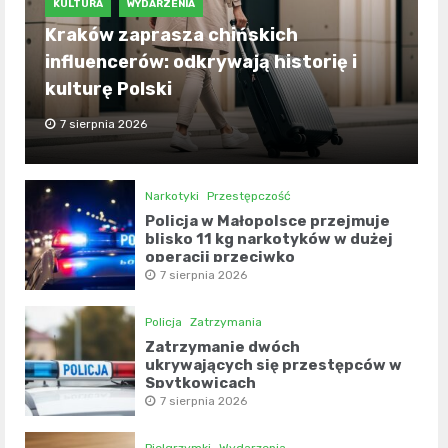
KULTURA
WYDARZENIA
Kraków zaprasza chińskich
influencerów: odkrywają historię i
kulturę Polski
7 sierpnia 2026
Narkotyki
Przestępczość
Policja w Małopolsce przejmuje
blisko 11 kg narkotyków w dużej
operacji przeciwko
przestępczości narkotykowej
7 sierpnia 2026
Policja
Zatrzymania
Zatrzymanie dwóch
ukrywających się przestępców w
Spytkowicach
7 sierpnia 2026