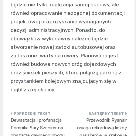
będzie nie tylko realizacja samej budowy, ale
również opracowanie niezbędnej dokumentacji
projektowej oraz uzyskanie wymaganych
decyzji administracyjnych. Ponadto, do
obowiązków wykonawcy należeć będzie
stworzenie nowej zatoki autobusowej oraz
zadaszonej wiaty na rowery. Planowana jest
również budowa nowych dróg dojazdowych
oraz ścieżek pieszych, które połączą parking z
przystankiem kolejowym znajdującym się w
najbliższej okolicy.
Nawigacja
Dewastacja i profanacja
Przewoźnik Ryanair
wpisu
Pomnika Sary Szenirer na
osiąga rekordową liczbę
obszarze dawnego obozu
pasażerów w Krakowie