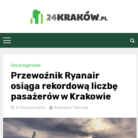
Skip
to
content
24Kraków.pl
Uncategorized
Przewoźnik Ryanair
osiąga rekordową liczbę
pasażerów w Krakowie
17 stycznia 2024
Radosław Tomczak