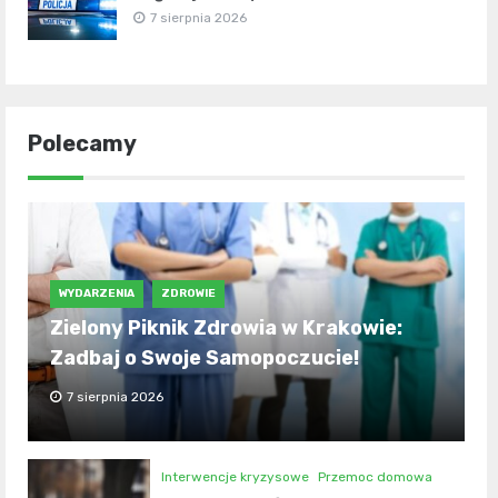
7 sierpnia 2026
Polecamy
WYDARZENIA
ZDROWIE
Zielony Piknik Zdrowia w Krakowie:
Zadbaj o Swoje Samopoczucie!
7 sierpnia 2026
Interwencje kryzysowe
Przemoc domowa