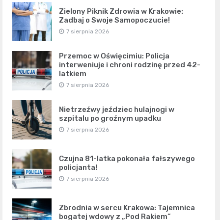
Zielony Piknik Zdrowia w Krakowie:
Zadbaj o Swoje Samopoczucie!
7 sierpnia 2026
Przemoc w Oświęcimiu: Policja
interweniuje i chroni rodzinę przed 42-
latkiem
7 sierpnia 2026
Nietrzeźwy jeździec hulajnogi w
szpitalu po groźnym upadku
7 sierpnia 2026
Czujna 81-latka pokonała fałszywego
policjanta!
7 sierpnia 2026
Zbrodnia w sercu Krakowa: Tajemnica
bogatej wdowy z „Pod Rakiem”