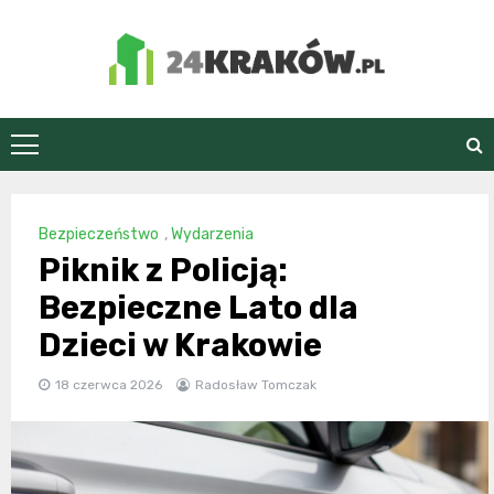
Skip
to
content
24Kraków.pl
Bezpieczeństwo
,
Wydarzenia
Piknik z Policją:
Bezpieczne Lato dla
Dzieci w Krakowie
18 czerwca 2026
Radosław Tomczak