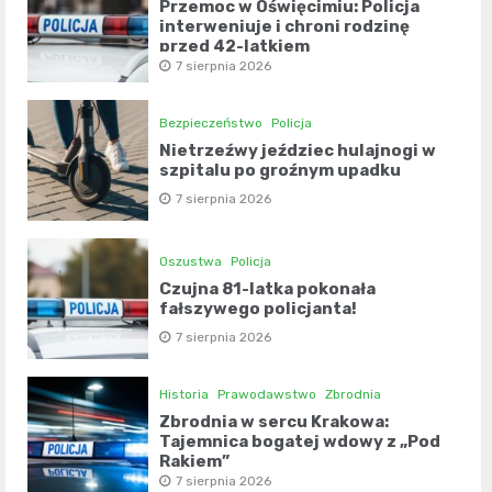
Przemoc w Oświęcimiu: Policja
interweniuje i chroni rodzinę
przed 42-latkiem
7 sierpnia 2026
Bezpieczeństwo
Policja
Nietrzeźwy jeździec hulajnogi w
szpitalu po groźnym upadku
7 sierpnia 2026
Oszustwa
Policja
Czujna 81-latka pokonała
fałszywego policjanta!
7 sierpnia 2026
Historia
Prawodawstwo
Zbrodnia
Zbrodnia w sercu Krakowa:
Tajemnica bogatej wdowy z „Pod
Rakiem”
7 sierpnia 2026