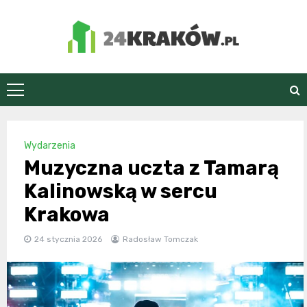
Skip
to
content
24Kraków.pl
Wydarzenia
Muzyczna uczta z Tamarą
Kalinowską w sercu
Krakowa
24 stycznia 2026
Radosław Tomczak