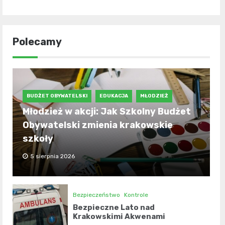
Polecamy
BUDŻET OBYWATELSKI
EDUKACJA
MŁODZIEŻ
Młodzież w akcji: Jak Szkolny Budżet
Obywatelski zmienia krakowskie
szkoły
5 sierpnia 2026
Bezpieczeństwo
Kontrole
Bezpieczne Lato nad
Krakowskimi Akwenami