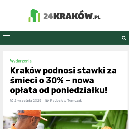
Skip
to
content
24Kraków.pl
Wydarzenia
Kraków podnosi stawki za
śmieci o 30% – nowa
opłata od poniedziałku!
2 września 2025
Radosław Tomczak