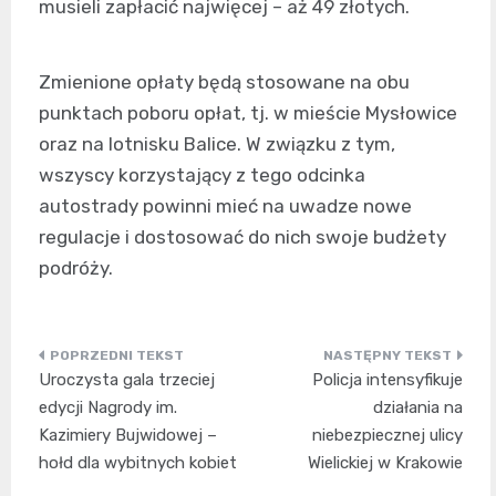
musieli zapłacić najwięcej – aż 49 złotych.
Zmienione opłaty będą stosowane na obu
punktach poboru opłat, tj. w mieście Mysłowice
oraz na lotnisku Balice. W związku z tym,
wszyscy korzystający z tego odcinka
autostrady powinni mieć na uwadze nowe
regulacje i dostosować do nich swoje budżety
podróży.
Nawigacja
Uroczysta gala trzeciej
Policja intensyfikuje
wpisu
edycji Nagrody im.
działania na
Kazimiery Bujwidowej –
niebezpiecznej ulicy
hołd dla wybitnych kobiet
Wielickiej w Krakowie