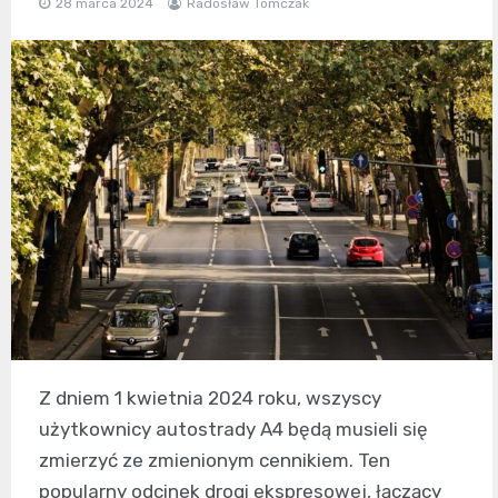
28 marca 2024
Radosław Tomczak
Z dniem 1 kwietnia 2024 roku, wszyscy
użytkownicy autostrady A4 będą musieli się
zmierzyć ze zmienionym cennikiem. Ten
popularny odcinek drogi ekspresowej, łączący