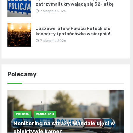
zatrzymali ukrywającą się 32-latkę
7 sierpnia 2026
Jazzowe lato w Pałacu Potockich:
koncerty i potańcówka w sierpniu!
7 sierpnia 2026
Polecamy
POLICJA
VANDALIZM
Monitoring na straży: Wandale ujęci w
obiektywie kamer