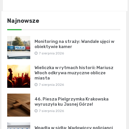
Najnowsze
Monitoring na straży: Wandale ujęci w
obiektywie kamer
7 sierpnia 2026
Wieliczka w rytmach historii: Mariusz
Włoch odkrywa muzyczne oblicze
miasta
7 sierpnia 2026
46. Piesza Pielgrzymka Krakowska
wyruszyła ku Jasnej Górze!
7 sierpnia 2026
Wpadła w sidła: Wadowiccy policjanci