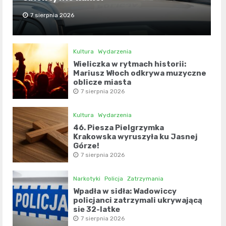
7 sierpnia 2026
Kultura
Wydarzenia
Wieliczka w rytmach historii:
Mariusz Włoch odkrywa muzyczne
oblicze miasta
7 sierpnia 2026
Kultura
Wydarzenia
46. Piesza Pielgrzymka
Krakowska wyruszyła ku Jasnej
Górze!
7 sierpnia 2026
Narkotyki
Policja
Zatrzymania
Wpadła w sidła: Wadowiccy
policjanci zatrzymali ukrywającą
się 32-latkę
7 sierpnia 2026