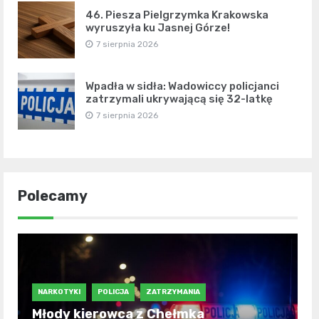
46. Piesza Pielgrzymka Krakowska
wyruszyła ku Jasnej Górze!
7 sierpnia 2026
Wpadła w sidła: Wadowiccy policjanci
zatrzymali ukrywającą się 32-latkę
7 sierpnia 2026
Polecamy
NARKOTYKI
POLICJA
ZATRZYMANIA
Młody kierowca z Chełmka