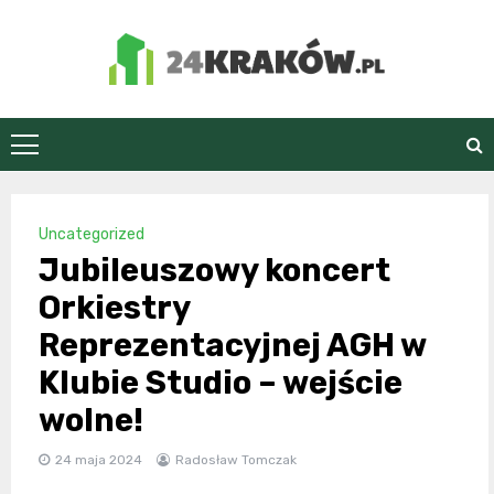
Skip
to
content
24Kraków.pl
Uncategorized
Jubileuszowy koncert
Orkiestry
Reprezentacyjnej AGH w
Klubie Studio – wejście
wolne!
24 maja 2024
Radosław Tomczak