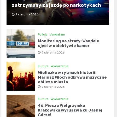
zatrzymany za jazdę po narkotykach
7 sierpnia 2026
Policja
Vandalizm
Monitoring na straży: Wandale
ujęci w obiektywie kamer
7 sierpnia 2026
Kultura
Wydarzenia
Wieliczka w rytmach historii:
Mariusz Włoch odkrywa muzyczne
oblicze miasta
7 sierpnia 2026
Kultura
Wydarzenia
46. Piesza Pielgrzymka
Krakowska wyruszyła ku Jasnej
Górze!