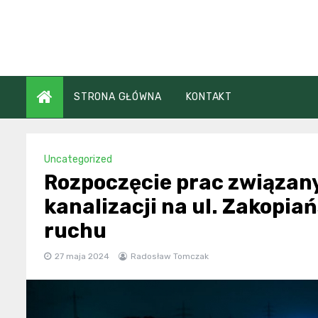
Skip
to
content
STRONA GŁÓWNA
KONTAKT
Uncategorized
Rozpoczęcie prac związany
kanalizacji na ul. Zakopia
ruchu
27 maja 2024
Radosław Tomczak