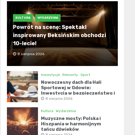
KULTURA
WYDARZENIA
Powrót na scenę: Spektakl
inspirowany Beksińskim obchodzi
10-lecie!
8 sierpnia 2026
Inwestycje
Remonty
Sport
Nowoczesny dach dla Hali
Sportowej w Gdowie:
Inwestycja w bezpieczeństwo i
komfort
8 sierpnia 2026
Kultura
Wydarzenia
Muzyczne mosty: Polska i
Hiszpania w harmonijnym
tańcu dźwięków
8 sierpnia 2026