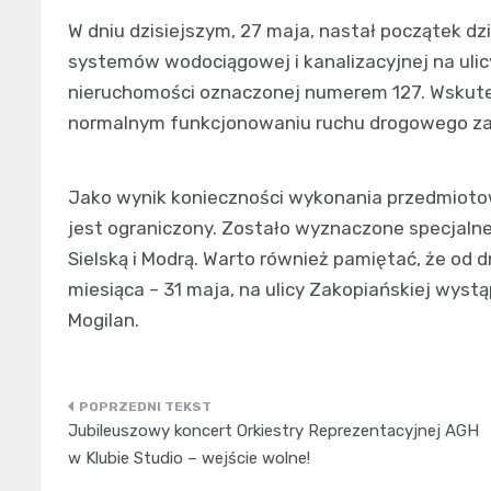
W dniu dzisiejszym, 27 maja, nastał początek dz
systemów wodociągowej i kanalizacyjnej na ulic
nieruchomości oznaczonej numerem 127. Wskutek
normalnym funkcjonowaniu ruchu drogowego zaró
Jako wynik konieczności wykonania przedmioto
jest ograniczony. Zostało wyznaczone specjalne 
Sielską i Modrą. Warto również pamiętać, że od d
miesiąca – 31 maja, na ulicy Zakopiańskiej wys
Mogilan.
Nawigacja
Jubileuszowy koncert Orkiestry Reprezentacyjnej AGH
wpisu
w Klubie Studio – wejście wolne!