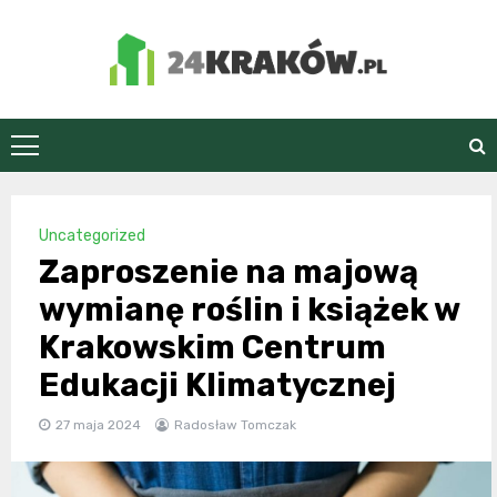
Skip
to
content
24Kraków.pl
Uncategorized
Zaproszenie na majową
wymianę roślin i książek w
Krakowskim Centrum
Edukacji Klimatycznej
27 maja 2024
Radosław Tomczak