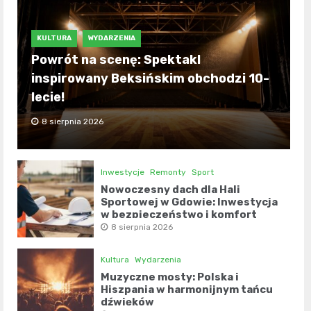
KULTURA
WYDARZENIA
Powrót na scenę: Spektakl
inspirowany Beksińskim obchodzi 10-
lecie!
8 sierpnia 2026
Inwestycje
Remonty
Sport
Nowoczesny dach dla Hali
Sportowej w Gdowie: Inwestycja
w bezpieczeństwo i komfort
8 sierpnia 2026
Kultura
Wydarzenia
Muzyczne mosty: Polska i
Hiszpania w harmonijnym tańcu
dźwięków