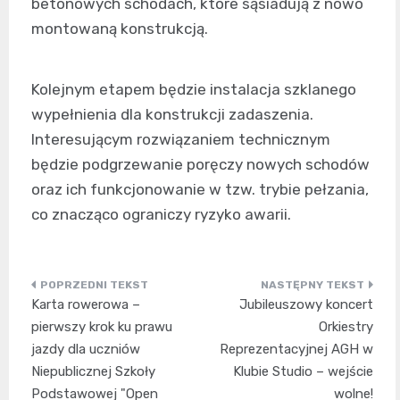
betonowych schodach, które sąsiadują z nowo
montowaną konstrukcją.
Kolejnym etapem będzie instalacja szklanego
wypełnienia dla konstrukcji zadaszenia.
Interesującym rozwiązaniem technicznym
będzie podgrzewanie poręczy nowych schodów
oraz ich funkcjonowanie w tzw. trybie pełzania,
co znacząco ograniczy ryzyko awarii.
Nawigacja
Karta rowerowa –
Jubileuszowy koncert
wpisu
pierwszy krok ku prawu
Orkiestry
jazdy dla uczniów
Reprezentacyjnej AGH w
Niepublicznej Szkoły
Klubie Studio – wejście
Podstawowej "Open
wolne!