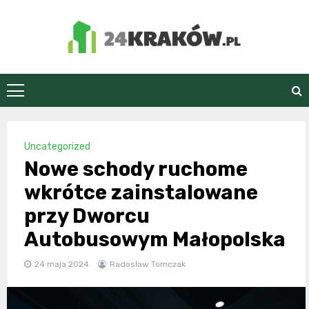
Skip
to
content
24Kraków.pl
Uncategorized
Nowe schody ruchome
wkrótce zainstalowane
przy Dworcu
Autobusowym Małopolska
24 maja 2024
Radosław Tomczak