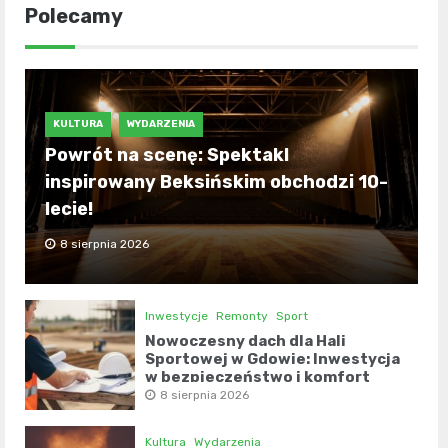
Polecamy
KULTURA
WYDARZENIA
Powrót na scenę: Spektakl
inspirowany Beksińskim obchodzi 10-
lecie!
8 sierpnia 2026
Inwestycje
Remonty
Sport
Nowoczesny dach dla Hali
Sportowej w Gdowie: Inwestycja
w bezpieczeństwo i komfort
8 sierpnia 2026
Kultura
Wydarzenia