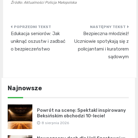
Źródło: Aktualności Policja Małopolska
Nawigacja
Edukacja seniorów: Jak
Bezpieczna młodzież!
wpisu
uniknąć oszustw i zadbać
Uczniowie spotykają się z
o bezpieczeństwo
policjantami i kuratorem
sądowym
Najnowsze
Powrót na scenę: Spektakl inspirowany
Beksińskim obchodzi 10-lecie!
8 sierpnia 2026