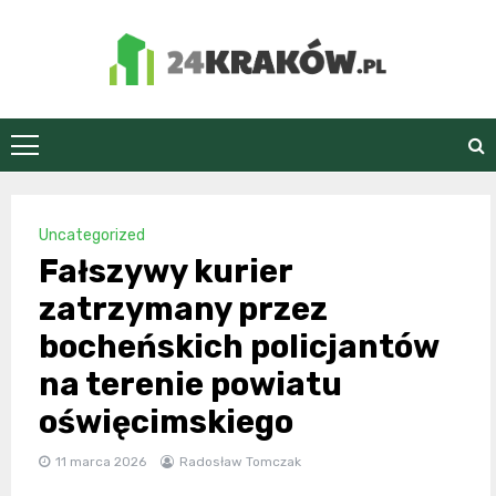
Skip
to
content
24Kraków.pl
Uncategorized
Fałszywy kurier
zatrzymany przez
bocheńskich policjantów
na terenie powiatu
oświęcimskiego
11 marca 2026
Radosław Tomczak