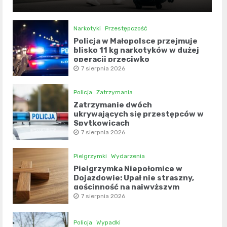
Narkotyki
Przestępczość
Policja w Małopolsce przejmuje
blisko 11 kg narkotyków w dużej
operacji przeciwko
przestępczości narkotykowej
7 sierpnia 2026
Policja
Zatrzymania
Zatrzymanie dwóch
ukrywających się przestępców w
Spytkowicach
7 sierpnia 2026
Pielgrzymki
Wydarzenia
Pielgrzymka Niepołomice w
Dojazdowie: Upał nie straszny,
gościnność na najwyższym
poziomie
7 sierpnia 2026
Policja
Wypadki