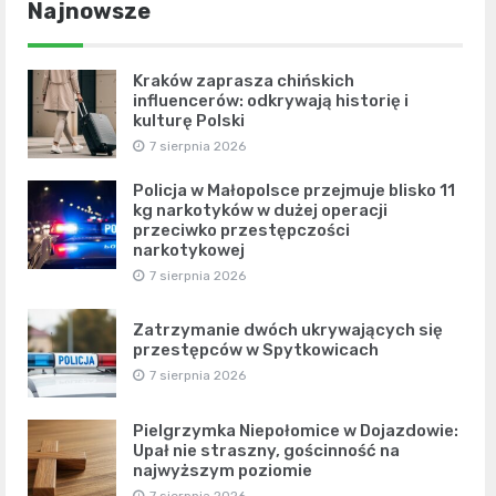
Najnowsze
Kraków zaprasza chińskich
influencerów: odkrywają historię i
kulturę Polski
7 sierpnia 2026
Policja w Małopolsce przejmuje blisko 11
kg narkotyków w dużej operacji
przeciwko przestępczości
narkotykowej
7 sierpnia 2026
Zatrzymanie dwóch ukrywających się
przestępców w Spytkowicach
7 sierpnia 2026
Pielgrzymka Niepołomice w Dojazdowie:
Upał nie straszny, gościnność na
najwyższym poziomie