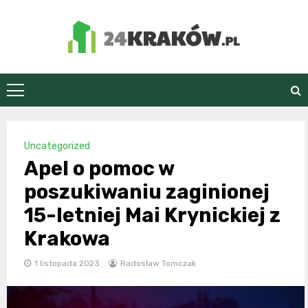
Skip
to
content
24Kraków.pl
Uncategorized
Apel o pomoc w
poszukiwaniu zaginionej
15-letniej Mai Krynickiej z
Krakowa
1 listopada 2023
Radosław Tomczak