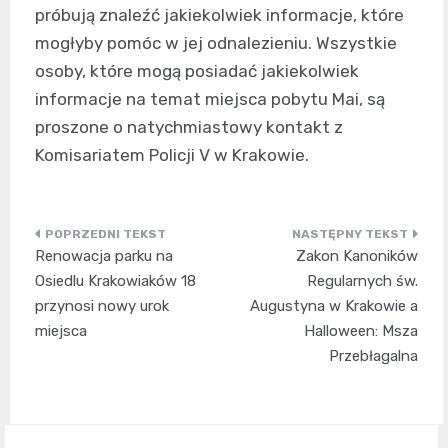
próbują znaleźć jakiekolwiek informacje, które
mogłyby pomóc w jej odnalezieniu. Wszystkie
osoby, które mogą posiadać jakiekolwiek
informacje na temat miejsca pobytu Mai, są
proszone o natychmiastowy kontakt z
Komisariatem Policji V w Krakowie.
Nawigacja
Renowacja parku na
Zakon Kanoników
wpisu
Osiedlu Krakowiaków 18
Regularnych św.
przynosi nowy urok
Augustyna w Krakowie a
miejsca
Halloween: Msza
Przebłagalna