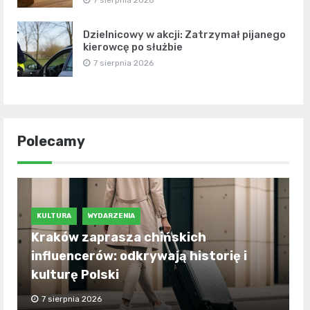
7 sierpnia 2026
Dzielnicowy w akcji: Zatrzymał pijanego
kierowcę po służbie
7 sierpnia 2026
Polecamy
KULTURA
WYDARZENIA
Kraków zaprasza chińskich
influencerów: odkrywają historię i
kulturę Polski
7 sierpnia 2026