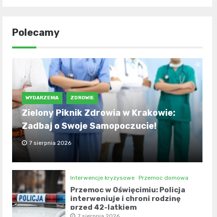
Polecamy
WYDARZENIA
ZDROWIE
Zielony Piknik Zdrowia w Krakowie:
Zadbaj o Swoje Samopoczucie!
7 sierpnia 2026
Interwencje kryzysowe
Przemoc domowa
Przemoc w Oświęcimiu: Policja
interweniuje i chroni rodzinę
przed 42-latkiem
7 sierpnia 2026