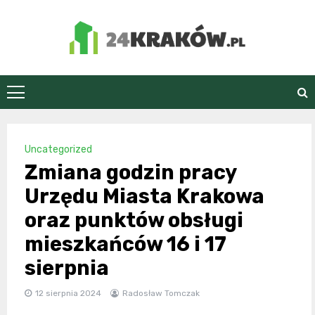
Skip
to
content
24Kraków.pl
Uncategorized
Zmiana godzin pracy
Urzędu Miasta Krakowa
oraz punktów obsługi
mieszkańców 16 i 17
sierpnia
12 sierpnia 2024
Radosław Tomczak