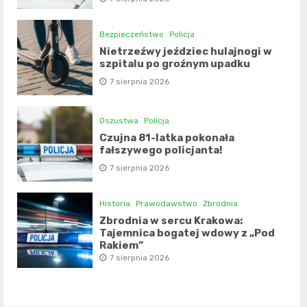
Bezpieczeństwo
Policja
Nietrzeźwy jeździec hulajnogi w
szpitalu po groźnym upadku
7 sierpnia 2026
Oszustwa
Policja
Czujna 81-latka pokonała
fałszywego policjanta!
7 sierpnia 2026
Historia
Prawodawstwo
Zbrodnia
Zbrodnia w sercu Krakowa:
Tajemnica bogatej wdowy z „Pod
Rakiem”
7 sierpnia 2026