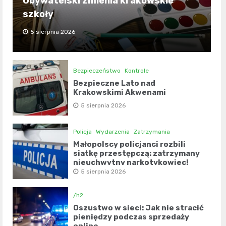
Obywatelski zmienia krakowskie
szkoły
5 sierpnia 2026
Bezpieczeństwo
Kontrole
Bezpieczne Lato nad
Krakowskimi Akwenami
5 sierpnia 2026
Policja
Wydarzenia
Zatrzymania
Małopolscy policjanci rozbili
siatkę przestępczą: zatrzymany
nieuchwytny narkotykowiec!
5 sierpnia 2026
/h2
Oszustwo w sieci: Jak nie stracić
pieniędzy podczas sprzedaży
online