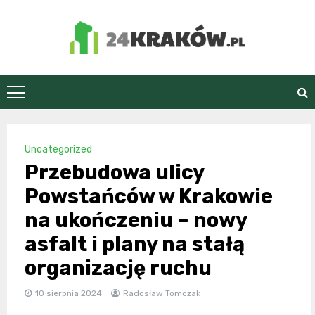
Skip
to
content
24Kraków.pl
Uncategorized
Przebudowa ulicy
Powstańców w Krakowie
na ukończeniu – nowy
asfalt i plany na stałą
organizację ruchu
10 sierpnia 2024
Radosław Tomczak