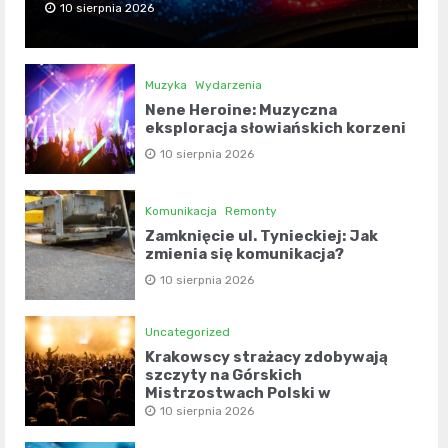
10 sierpnia 2026
Muzyka
Wydarzenia
Nene Heroine: Muzyczna
eksploracja słowiańskich korzeni
10 sierpnia 2026
Komunikacja
Remonty
Zamknięcie ul. Tynieckiej: Jak
zmienia się komunikacja?
10 sierpnia 2026
Uncategorized
Krakowscy strażacy zdobywają
szczyty na Górskich
Mistrzostwach Polski w
kolarstwie szosowym
10 sierpnia 2026