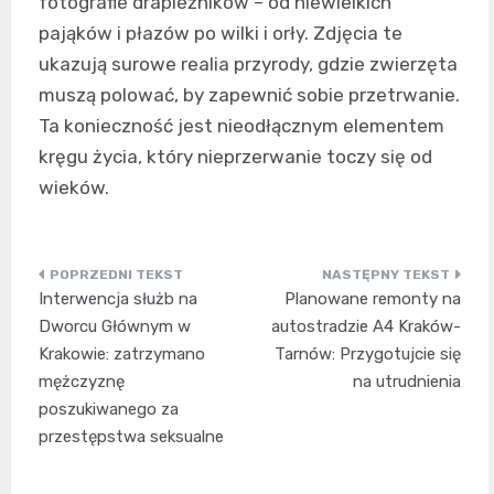
fotografie drapieżników – od niewielkich
pająków i płazów po wilki i orły. Zdjęcia te
ukazują surowe realia przyrody, gdzie zwierzęta
muszą polować, by zapewnić sobie przetrwanie.
Ta konieczność jest nieodłącznym elementem
kręgu życia, który nieprzerwanie toczy się od
wieków.
Nawigacja
Interwencja służb na
Planowane remonty na
wpisu
Dworcu Głównym w
autostradzie A4 Kraków-
Krakowie: zatrzymano
Tarnów: Przygotujcie się
mężczyznę
na utrudnienia
poszukiwanego za
przestępstwa seksualne