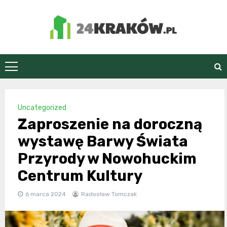
Skip
to
content
24Kraków.pl
Uncategorized
Zaproszenie na doroczną
wystawę Barwy Świata
Przyrody w Nowohuckim
Centrum Kultury
6 marca 2024
Radosław Tomczak