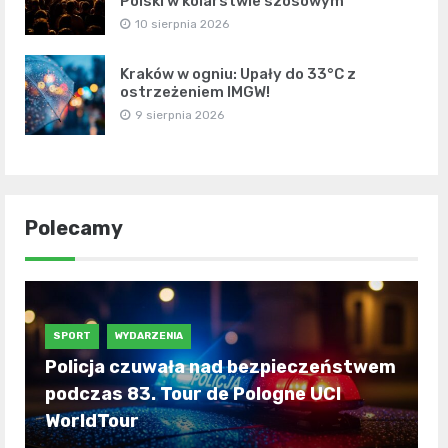
Polski w kolarstwie szosowym
10 sierpnia 2026
Kraków w ogniu: Upały do 33°C z
ostrzeżeniem IMGW!
9 sierpnia 2026
Polecamy
SPORT
WYDARZENIA
Policja czuwała nad bezpieczeństwem
podczas 83. Tour de Pologne UCI
WorldTour