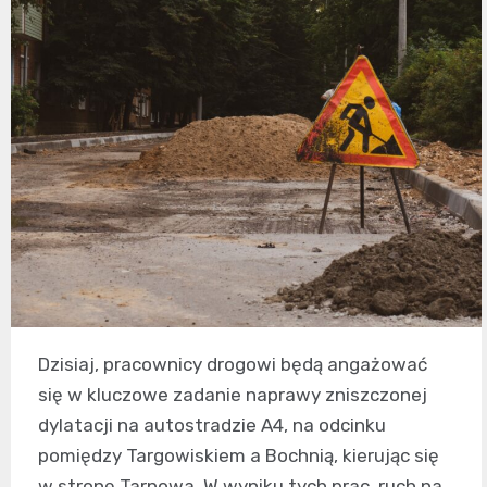
Dzisiaj, pracownicy drogowi będą angażować
się w kluczowe zadanie naprawy zniszczonej
dylatacji na autostradzie A4, na odcinku
pomiędzy Targowiskiem a Bochnią, kierując się
w stronę Tarnowa. W wyniku tych prac, ruch na