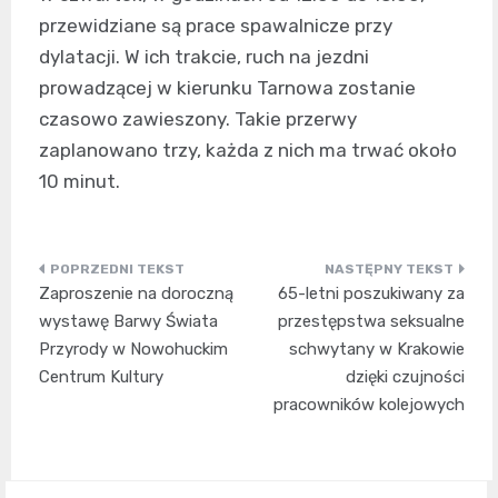
przewidziane są prace spawalnicze przy
dylatacji. W ich trakcie, ruch na jezdni
prowadzącej w kierunku Tarnowa zostanie
czasowo zawieszony. Takie przerwy
zaplanowano trzy, każda z nich ma trwać około
10 minut.
Nawigacja
Zaproszenie na doroczną
65-letni poszukiwany za
wpisu
wystawę Barwy Świata
przestępstwa seksualne
Przyrody w Nowohuckim
schwytany w Krakowie
Centrum Kultury
dzięki czujności
pracowników kolejowych