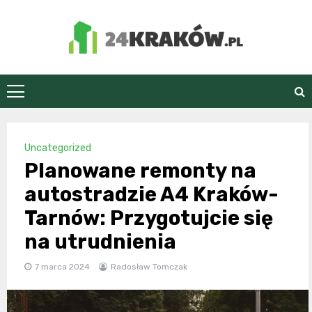
Skip
to
content
24Kraków.pl
Uncategorized
Planowane remonty na
autostradzie A4 Kraków-
Tarnów: Przygotujcie się
na utrudnienia
7 marca 2024
Radosław Tomczak