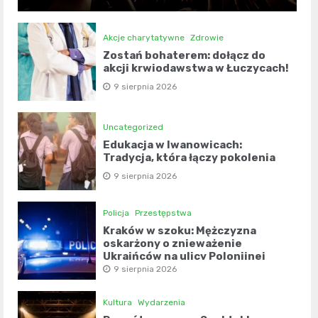
Akcje charytatywne
Zdrowie
Zostań bohaterem: dołącz do
akcji krwiodawstwa w Łuczycach!
9 sierpnia 2026
Uncategorized
Edukacja w Iwanowicach:
Tradycja, która łączy pokolenia
9 sierpnia 2026
Policja
Przestępstwa
Kraków w szoku: Mężczyzna
oskarżony o znieważenie
Ukraińców na ulicy Polonijnej
9 sierpnia 2026
Kultura
Wydarzenia