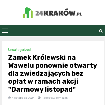
Skip
to
content
24Kraków.pl
Uncategorized
Zamek Królewski na
Wawelu ponownie otwarty
dla zwiedzających bez
opłat w ramach akcji
"Darmowy listopad"
4 listopada 2024
Radosław Tomczak