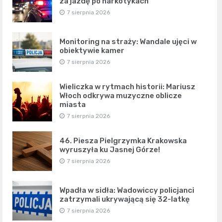
za jazdę po narkotykach
7 sierpnia 2026
Monitoring na straży: Wandale ujęci w
obiektywie kamer
7 sierpnia 2026
Wieliczka w rytmach historii: Mariusz
Włoch odkrywa muzyczne oblicze
miasta
7 sierpnia 2026
46. Piesza Pielgrzymka Krakowska
wyruszyła ku Jasnej Górze!
7 sierpnia 2026
Wpadła w sidła: Wadowiccy policjanci
zatrzymali ukrywającą się 32-latkę
7 sierpnia 2026