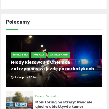
Polecamy
NARKOTYKI
POLICJA
ZATRZYMANIA
Młody kierowca z Chełmka
zatrzymany za jazdę po narkotykach
7 sierpnia 2026
Policja
Vandalizm
Monitoring na straży: Wandale
ujęci w obiektywie kamer