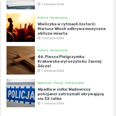
7 sierpnia 2026
Kultura
Wydarzenia
Wieliczka w rytmach historii:
Mariusz Włoch odkrywa muzyczne
oblicze miasta
7 sierpnia 2026
Kultura
Wydarzenia
46. Piesza Pielgrzymka
Krakowska wyruszyła ku Jasnej
Górze!
7 sierpnia 2026
Narkotyki
Policja
Zatrzymania
Wpadła w sidła: Wadowiccy
policjanci zatrzymali ukrywającą
się 32-latkę
7 sierpnia 2026