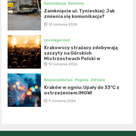
Komunikacja
Remonty
Zamknięcie ul. Tynieckiej: Jak
zmienia się komunikacja?
10 sierpnia 2026
Uncategorized
Krakowscy strażacy zdobywają
szczyty na Górskich
Mistrzostwach Polski w
kolarstwie szosowym
10 sierpnia 2026
Bezpieczeństwo
Pogoda
Zdrowie
Kraków w ogniu: Upały do 33°C z
ostrzeżeniem IMGW!
9 sierpnia 2026