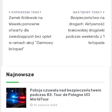
Nawigacja
Zamek Królewski na
Bezpieczeństwo na
wpisu
Wawelu ponownie
drogach: Aktywność
otwarty dla
krakowskiej drogówki
zwiedzających bez opłat
podczas weekendu z 1
w ramach akcji "Darmowy
listopada
listopad"
Najnowsze
Policja czuwała nad bezpieczeństwem
podczas 83. Tour de Pologne UCI
WorldTour
10 sierpnia 2026