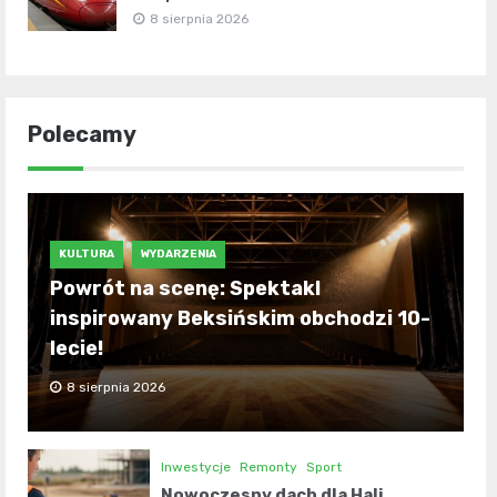
8 sierpnia 2026
Polecamy
KULTURA
WYDARZENIA
Powrót na scenę: Spektakl
inspirowany Beksińskim obchodzi 10-
lecie!
8 sierpnia 2026
Inwestycje
Remonty
Sport
Nowoczesny dach dla Hali