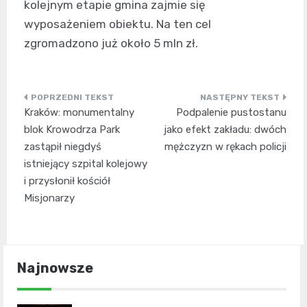
kolejnym etapie gmina zajmie się
wyposażeniem obiektu. Na ten cel
zgromadzono już około 5 mln zł.
Nawigacja
Kraków: monumentalny
Podpalenie pustostanu
wpisu
blok Krowodrza Park
jako efekt zakładu: dwóch
zastąpił niegdyś
mężczyzn w rękach policji
istniejący szpital kolejowy
i przysłonił kościół
Misjonarzy
Najnowsze