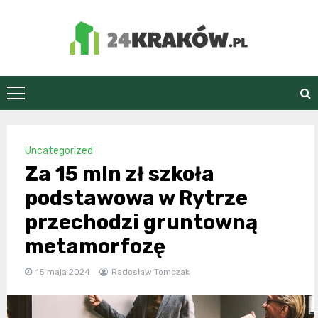
Skip
to
content
24Kraków.pl
Uncategorized
Za 15 mln zł szkoła
podstawowa w Rytrze
przechodzi gruntowną
metamorfozę
15 maja 2024
Radosław Tomczak