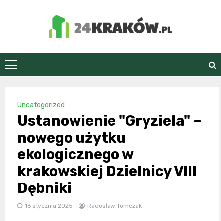
Skip
to
content
24Kraków.pl
Uncategorized
Ustanowienie "Gryziela" –
nowego użytku
ekologicznego w
krakowskiej Dzielnicy VIII
Dębniki
16 stycznia 2025
Radosław Tomczak