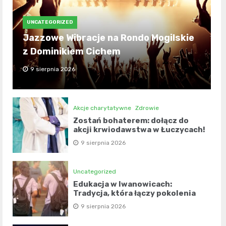
UNCATEGORIZED
Jazzowe Wibracje na Rondo Mogilskie
z Dominikiem Cichem
9 sierpnia 2026
Akcje charytatywne
Zdrowie
Zostań bohaterem: dołącz do
akcji krwiodawstwa w Łuczycach!
9 sierpnia 2026
Uncategorized
Edukacja w Iwanowicach:
Tradycja, która łączy pokolenia
9 sierpnia 2026