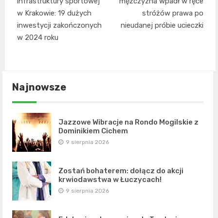
wpisu
infrastruktury sportowej
mężczyzna wpadł w ręce
w Krakowie: 19 dużych
stróżów prawa po
inwestycji zakończonych
nieudanej próbie ucieczki
w 2024 roku
Najnowsze
Jazzowe Wibracje na Rondo Mogilskie z
Dominikiem Cichem
9 sierpnia 2026
Zostań bohaterem: dołącz do akcji
krwiodawstwa w Łuczycach!
9 sierpnia 2026