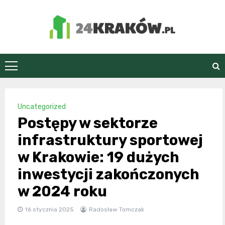
Skip
to
content
24Kraków.pl
Uncategorized
Postępy w sektorze
infrastruktury sportowej
w Krakowie: 19 dużych
inwestycji zakończonych
w 2024 roku
16 stycznia 2025
Radosław Tomczak