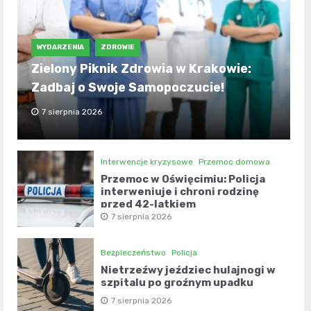
WYDARZENIA
ZDROWIE
Zielony Piknik Zdrowia w Krakowie:
Zadbaj o Swoje Samopoczucie!
7 sierpnia 2026
Interwencje kryzysowe
Przemoc domowa
Przemoc w Oświęcimiu: Policja
interweniuje i chroni rodzinę
przed 42-latkiem
7 sierpnia 2026
Bezpieczeństwo
Policja
Nietrzeźwy jeździec hulajnogi w
szpitalu po groźnym upadku
7 sierpnia 2026