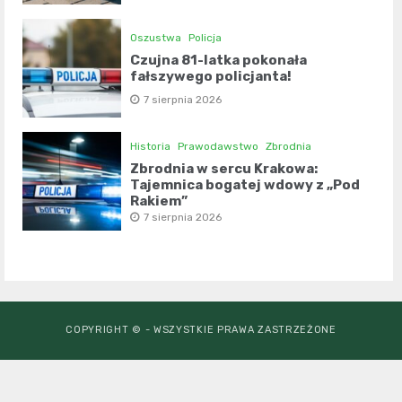
Oszustwa
Policja
Czujna 81-latka pokonała
fałszywego policjanta!
7 sierpnia 2026
Historia
Prawodawstwo
Zbrodnia
Zbrodnia w sercu Krakowa:
Tajemnica bogatej wdowy z „Pod
Rakiem”
7 sierpnia 2026
COPYRIGHT © - WSZYSTKIE PRAWA ZASTRZEŻONE