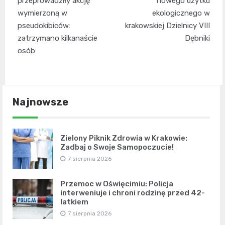
wpisu
przeprowadziły akcję
nowego użytku
wymierzoną w
ekologicznego w
pseudokibiców:
krakowskiej Dzielnicy VIII
zatrzymano kilkanaście
Dębniki
osób
Najnowsze
Zielony Piknik Zdrowia w Krakowie:
Zadbaj o Swoje Samopoczucie!
7 sierpnia 2026
Przemoc w Oświęcimiu: Policja
interweniuje i chroni rodzinę przed 42-
latkiem
7 sierpnia 2026