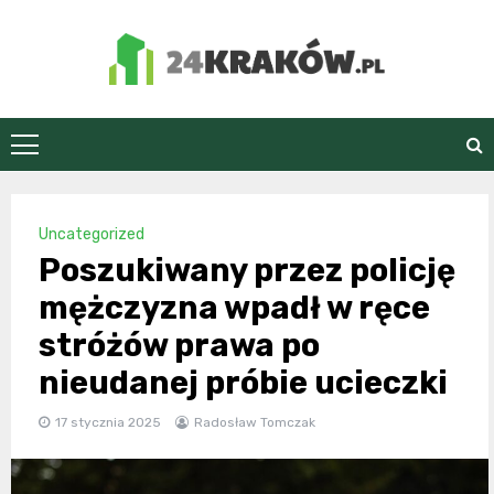
Skip
to
content
24Kraków.pl
Uncategorized
Poszukiwany przez policję
mężczyzna wpadł w ręce
stróżów prawa po
nieudanej próbie ucieczki
17 stycznia 2025
Radosław Tomczak