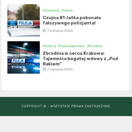
Oszustwa
Policja
Czujna 81-latka pokonała
fałszywego policjanta!
7 sierpnia 2026
Historia
Prawodawstwo
Zbrodnia
Zbrodnia w sercu Krakowa:
Tajemnica bogatej wdowy z „Pod
Rakiem”
7 sierpnia 2026
COPYRIGHT © - WSZYSTKIE PRAWA ZASTRZEŻONE