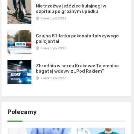
Nietrzeźwy jeździec hulajnogi w
szpitalu po groźnym upadku
7 sierpnia 2026
Czujna 81-latka pokonała fałszywego
policjanta!
7 sierpnia 2026
Zbrodnia w sercu Krakowa: Tajemnica
bogatej wdowy z „Pod Rakiem”
7 sierpnia 2026
Polecamy