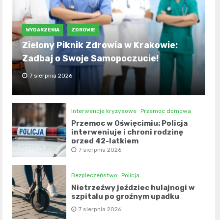
WYDARZENIA
ZDROWIE
Zielony Piknik Zdrowia w Krakowie:
Zadbaj o Swoje Samopoczucie!
7 sierpnia 2026
Interwencje kryzysowe
Przemoc domowa
Przemoc w Oświęcimiu: Policja
interweniuje i chroni rodzinę
przed 42-latkiem
7 sierpnia 2026
Bezpieczeństwo
Policja
Nietrzeźwy jeździec hulajnogi w
szpitalu po groźnym upadku
7 sierpnia 2026