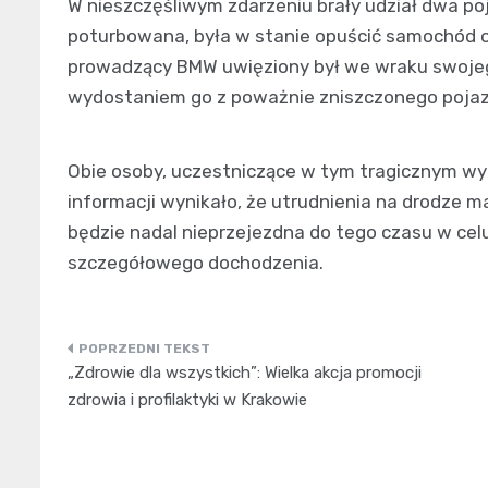
W nieszczęśliwym zdarzeniu brały udział dwa poj
poturbowana, była w stanie opuścić samochód o
prowadzący BMW uwięziony był we wraku swojego
wydostaniem go z poważnie zniszczonego pojazd
Obie osoby, uczestniczące w tym tragicznym wyp
informacji wynikało, że utrudnienia na drodze 
będzie nadal nieprzejezdna do tego czasu w ce
szczegółowego dochodzenia.
Nawigacja
„Zdrowie dla wszystkich”: Wielka akcja promocji
wpisu
zdrowia i profilaktyki w Krakowie