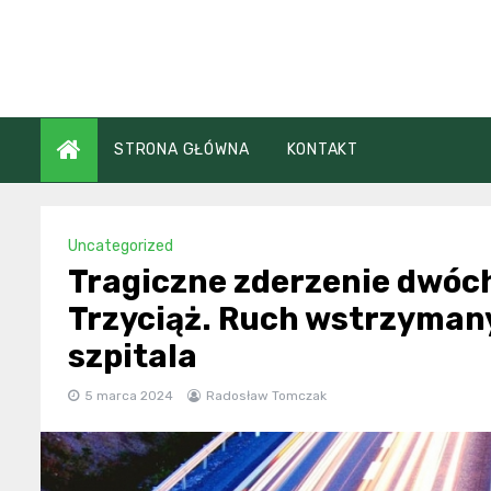
Skip
to
content
STRONA GŁÓWNA
KONTAKT
Uncategorized
Tragiczne zderzenie dwóch
Trzyciąż. Ruch wstrzymany
szpitala
5 marca 2024
Radosław Tomczak