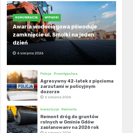
KOMUNIKACJA
WYPADKI
Awaria wodociągowa powoduje
zamknięcie ul. Smolki na jeden
dzień
6 sierpnia 2026
Policja
Przestępstwa
Agresywny 42-latek z pięcioma
zarzutami w policyjnym
dozorze
6 sierpnia 2026
Inwestycje
Remonty
Remont dróg do gruntów
rolnych w Gminie Gdów
zaplanowany na 2026 rok
6 sierpnia 2026