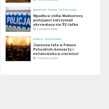
Narkotyki
Policja
Zatrzymania
Wpadła w sidła: Wadowiccy
policjanci zatrzymali
ukrywającą się 32-latkę
7 sierpnia 2026
Kultura
Wydarzenia
Jazzowe lato w Pałacu
Potockich: koncerty i
potańcówka w sierpniu!
7 sierpnia 2026