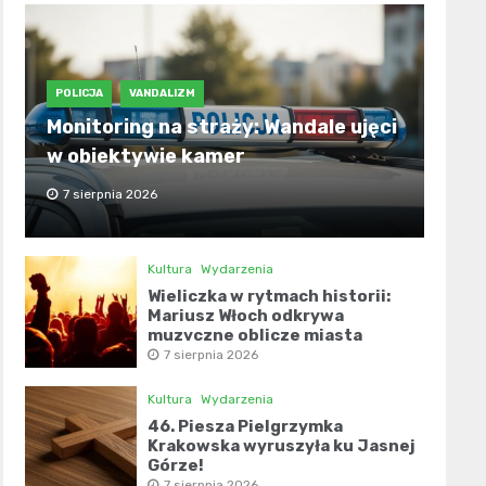
POLICJA
VANDALIZM
Monitoring na straży: Wandale ujęci
w obiektywie kamer
7 sierpnia 2026
Kultura
Wydarzenia
Wieliczka w rytmach historii:
Mariusz Włoch odkrywa
muzyczne oblicze miasta
7 sierpnia 2026
Kultura
Wydarzenia
46. Piesza Pielgrzymka
Krakowska wyruszyła ku Jasnej
Górze!
7 sierpnia 2026