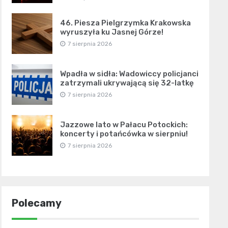
46. Piesza Pielgrzymka Krakowska
wyruszyła ku Jasnej Górze!
7 sierpnia 2026
Wpadła w sidła: Wadowiccy policjanci
zatrzymali ukrywającą się 32-latkę
7 sierpnia 2026
Jazzowe lato w Pałacu Potockich:
koncerty i potańcówka w sierpniu!
7 sierpnia 2026
Polecamy