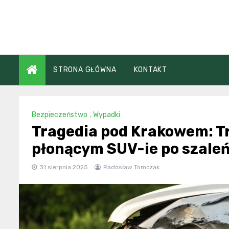
Skip
to
content
STRONA GŁÓWNA
KONTAKT
Bezpieczeństwo
,
Wypadki
Tragedia pod Krakowem: Tr
płonącym SUV-ie po szaleń
31 sierpnia 2025
Radosław Tomczak