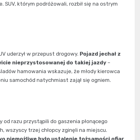
e. SUV, którym podróżowali, rozbił się na ostrym
 SUV uderzył w przepust drogowy.
Pojazd jechał z
icie nieprzystosowanej do takiej jazdy
–
ak śladów hamowania wskazuje, że młody kierowca
zeniu samochód natychmiast zajął się ogniem.
 od razu przystąpili do gaszenia płonącego
, wszyscy trzej chłopcy zginęli na miejscu.
o niemożliwe było ustalenie tożsamości ofiar