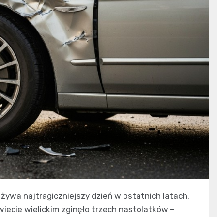
ywa najtragiczniejszy dzień w ostatnich latach.
iecie wielickim zginęło trzech nastolatków –