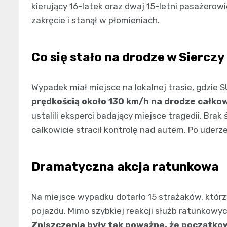
kierujący 16-latek oraz dwaj 15-letni pasażerowi
zakręcie i stanął w płomieniach.
Co się stało na drodze w Sierczy
Wypadek miał miejsce na lokalnej trasie, gdzie
prędkością około 130 km/h na drodze całkow
ustalili eksperci badający miejsce tragedii. Br
całkowicie stracił kontrolę nad autem. Po uder
Dramatyczna akcja ratunkowa
Na miejsce wypadku dotarło 15 strażaków, którzy
pojazdu. Mimo szybkiej reakcji służb ratunkowych
Zniszczenia były tak poważne, że początkow