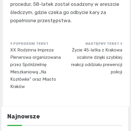
procedur, 58-latek został osadzony w areszcie
śledczym, gdzie czeka go odbycie kary za
popełnione przestępstwa.
Nawigacja
XX Rodzinna Impreza
Życie 45-latka z Krakowa
wpisu
Plenerowa organizowana
ocalone dzięki szybkiej
przez Spółdzielnię
reakcji oddziału prewencji
Mieszkaniową „Na
policji
Kozłówke” oraz Miasto
Kraków
Najnowsze