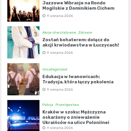
Jazzowe Wibracje na Rondo
Mogilskie z Dominikiem Cichem
9 sierpnia 2026
Akcje charytatywne
Zdrowie
Zostań bohaterem: dołącz do
akcji krwiodawstwa w Łuczycach!
9 sierpnia 2026
Uncategorized
Edukacja w Iwanowicach:
Tradycja, która łączy pokolenia
9 sierpnia 2026
Policja
Przestępstwa
Kraków w szoku: Mężczyzna
oskarżony o znieważenie
Ukraińców na ulicy Polonijnej
9 sierpnia 2026