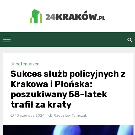
Skip
to
content
24Kraków.pl
Uncategorized
Sukces służb policyjnych z
Krakowa i Płońska:
poszukiwany 58-latek
trafił za kraty
13 czerwca 2024
Radosław Tomczak