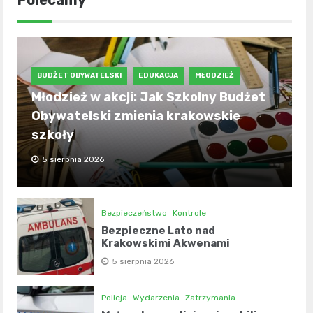
Polecamy
BUDŻET OBYWATELSKI
EDUKACJA
MŁODZIEŻ
Młodzież w akcji: Jak Szkolny Budżet
Obywatelski zmienia krakowskie
szkoły
5 sierpnia 2026
Bezpieczeństwo
Kontrole
Bezpieczne Lato nad
Krakowskimi Akwenami
5 sierpnia 2026
Policja
Wydarzenia
Zatrzymania