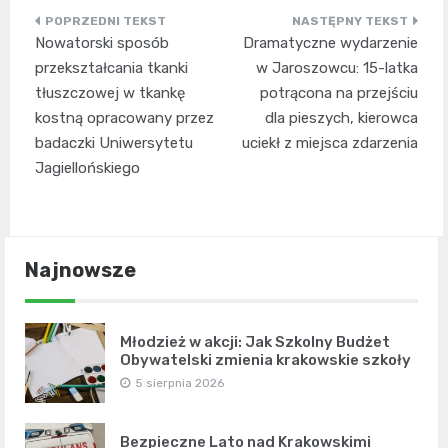
Nawigacja
Nowatorski sposób
Dramatyczne wydarzenie
wpisu
przekształcania tkanki
w Jaroszowcu: 15-latka
tłuszczowej w tkankę
potrącona na przejściu
kostną opracowany przez
dla pieszych, kierowca
badaczki Uniwersytetu
uciekł z miejsca zdarzenia
Jagiellońskiego
Najnowsze
Młodzież w akcji: Jak Szkolny Budżet
Obywatelski zmienia krakowskie szkoły
5 sierpnia 2026
Bezpieczne Lato nad Krakowskimi