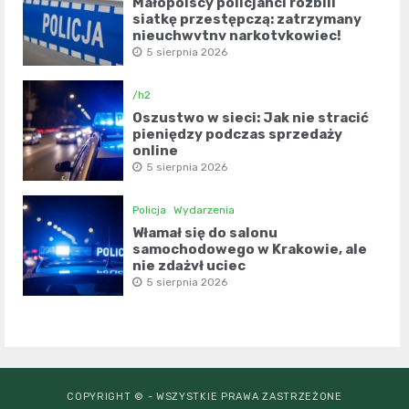
Małopolscy policjanci rozbili
siatkę przestępczą: zatrzymany
nieuchwytny narkotykowiec!
5 sierpnia 2026
/h2
Oszustwo w sieci: Jak nie stracić
pieniędzy podczas sprzedaży
online
5 sierpnia 2026
Policja
Wydarzenia
Włamał się do salonu
samochodowego w Krakowie, ale
nie zdążył uciec
5 sierpnia 2026
COPYRIGHT © - WSZYSTKIE PRAWA ZASTRZEŻONE