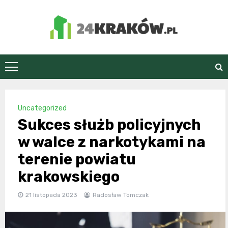
Skip
to
content
24Kraków.pl
Uncategorized
Sukces służb policyjnych
w walce z narkotykami na
terenie powiatu
krakowskiego
21 listopada 2023
Radosław Tomczak