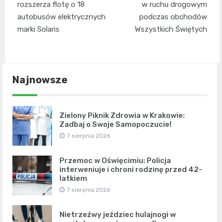
wpisu
rozszerza flotę o 18
w ruchu drogowym
autobusów elektrycznych
podczas obchodów
marki Solaris
Wszystkich Świętych
Najnowsze
Zielony Piknik Zdrowia w Krakowie:
Zadbaj o Swoje Samopoczucie!
7 sierpnia 2026
Przemoc w Oświęcimiu: Policja
interweniuje i chroni rodzinę przed 42-
latkiem
7 sierpnia 2026
Nietrzeźwy jeździec hulajnogi w