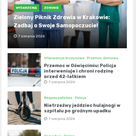
WYDARZENIA
ZDROWIE
Zielony Piknik Zdrowia w Krakowie:
Zadbaj o Swoje Samopoczucie!
7 sierpnia 2026
Interwencje kryzysowe
Przemoc domowa
Przemoc w Oświęcimiu: Policja
interweniuje i chroni rodzinę
przed 42-latkiem
7 sierpnia 2026
Bezpieczeństwo
Policja
Nietrzeźwy jeździec hulajnogi w
szpitalu po groźnym upadku
7 sierpnia 2026
Oszustwa
Policja