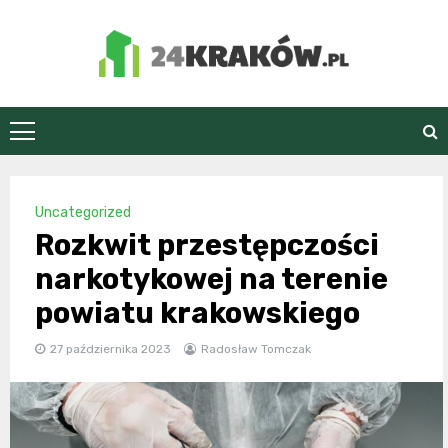
Skip
to
content
24Kraków.pl
Uncategorized
Rozkwit przestępczości
narkotykowej na terenie
powiatu krakowskiego
27 października 2023
Radosław Tomczak