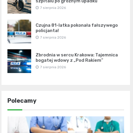
szpitalu po groźnym upadku
7 sierpnia 2026
Czujna 81-latka pokonała fałszywego
policjanta!
7 sierpnia 2026
Zbrodnia w sercu Krakowa: Tajemnica
bogatej wdowy z „Pod Rakiem”
7 sierpnia 2026
Polecamy