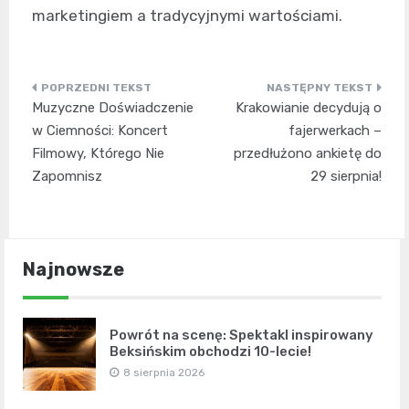
marketingiem a tradycyjnymi wartościami.
Nawigacja
Muzyczne Doświadczenie
Krakowianie decydują o
wpisu
w Ciemności: Koncert
fajerwerkach –
Filmowy, Którego Nie
przedłużono ankietę do
Zapomnisz
29 sierpnia!
Najnowsze
Powrót na scenę: Spektakl inspirowany
Beksińskim obchodzi 10-lecie!
8 sierpnia 2026