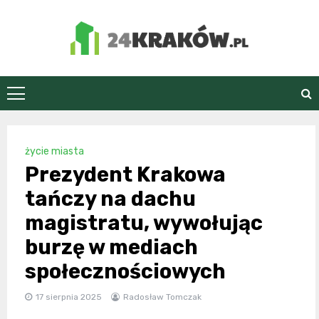
Skip
to
content
24Kraków.pl
życie miasta
Prezydent Krakowa
tańczy na dachu
magistratu, wywołując
burzę w mediach
społecznościowych
17 sierpnia 2025
Radosław Tomczak