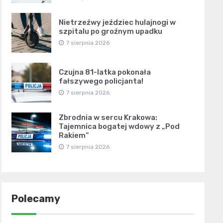
Nietrzeźwy jeździec hulajnogi w
szpitalu po groźnym upadku
7 sierpnia 2026
Czujna 81-latka pokonała
fałszywego policjanta!
7 sierpnia 2026
Zbrodnia w sercu Krakowa:
Tajemnica bogatej wdowy z „Pod
Rakiem”
7 sierpnia 2026
Polecamy