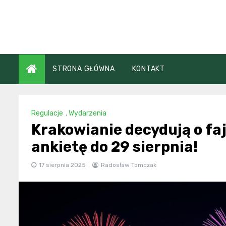
Skip
to
content
STRONA GŁÓWNA
KONTAKT
Regulacje
,
Wydarzenia
Krakowianie decydują o fa
ankietę do 29 sierpnia!
17 sierpnia 2025
Radosław Tomczak