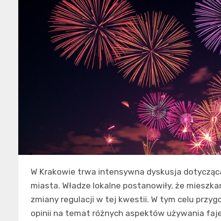
W Krakowie trwa intensywna dyskusja dotycząca
miasta. Władze lokalne postanowiły, że mieszk
zmiany regulacji w tej kwestii. W tym celu prz
opinii na temat różnych aspektów używania fajer