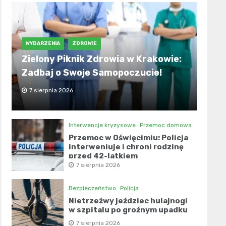
WYDARZENIA
ZDROWIE
Zielony Piknik Zdrowia w Krakowie:
Zadbaj o Swoje Samopoczucie!
7 sierpnia 2026
Interwencje kryzysowe
Przemoc domowa
Przemoc w Oświęcimiu: Policja
interweniuje i chroni rodzinę
przed 42-latkiem
7 sierpnia 2026
Bezpieczeństwo
Policja
Nietrzeźwy jeździec hulajnogi
w szpitalu po groźnym upadku
7 sierpnia 2026