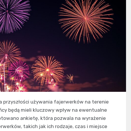
 przyszłości używania fajerwerków na terenie
ańcy będą mieli kluczowy wpływ na ewentualne
ygotowano ankietę, która pozwala na wyrażenie
werków, takich jak ich rodzaje, czas i miejsce