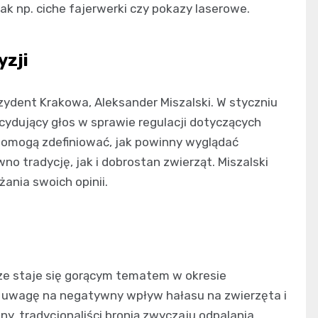
k np. ciche fajerwerki czy pokazy laserowe.
yzji
ydent Krakowa, Aleksander Miszalski. W styczniu
cydujący głos w sprawie regulacji dotyczących
 pomogą zdefiniować, jak powinny wyglądać
o tradycję, jak i dobrostan zwierząt. Miszalski
ania swoich opinii.
e staje się gorącym tematem w okresie
 uwagę na negatywny wpływ hałasu na zwierzęta i
ony, tradycjonaliści bronią zwyczaju odpalania