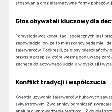
stosowania oraz alternatywne formy pokazów, ja
Głos obywateli kluczowy dla dec
Pomysłodawcą konsultacji społecznych jest prez
zapowiedział on, że to mieszkańcy będą mieli de
fajerwerków. Podkreślił, że głosy mieszkańców
przyszłe przepisy, które wezmą pod uwagę zarówn
zachęca do aktywnego udziału w dyskusji i wyraż
Konflikt tradycji i współczucia
Kwestia używania fajerwerków hukowych zawsz
sylwestrowym. Zwolennicy ograniczeń zwracają
apelują o wprowadzenie restrykcji. Z drugiej str