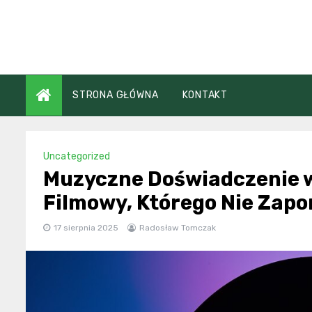
Skip
to
content
STRONA GŁÓWNA
KONTAKT
Uncategorized
Muzyczne Doświadczenie w
Filmowy, Którego Nie Zap
17 sierpnia 2025
Radosław Tomczak