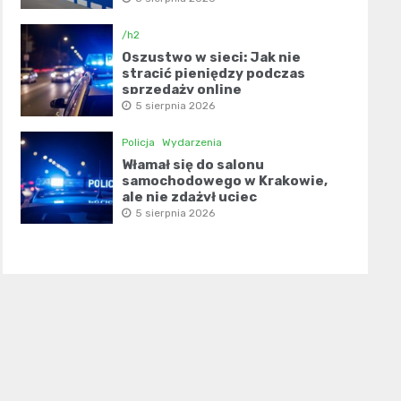
/h2
Oszustwo w sieci: Jak nie
stracić pieniędzy podczas
sprzedaży online
5 sierpnia 2026
Policja
Wydarzenia
Włamał się do salonu
samochodowego w Krakowie,
ale nie zdążył uciec
5 sierpnia 2026