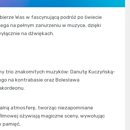
ierze Was w fascynującą podróż po świecie
lega na pełnym zanurzeniu w muzyce, dzięki
wyłącznie na dźwiękach.
my trio znakomitych muzyków: Danutę Kuczyńską-
go na kontrabasie oraz Bolesława
 akordeonu.
zalną atmosferę, tworząc niezapomniane
 filmowej ożywiają magiczne sceny, wywołując
w pamięć.