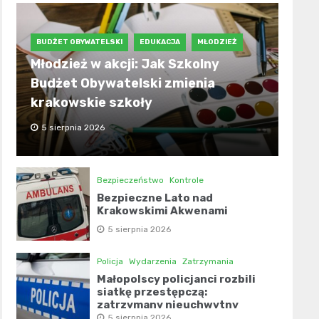
BUDŻET OBYWATELSKI
EDUKACJA
MŁODZIEŻ
Młodzież w akcji: Jak Szkolny
Budżet Obywatelski zmienia
krakowskie szkoły
5 sierpnia 2026
Bezpieczeństwo
Kontrole
Bezpieczne Lato nad
Krakowskimi Akwenami
5 sierpnia 2026
Policja
Wydarzenia
Zatrzymania
Małopolscy policjanci rozbili
siatkę przestępczą:
zatrzymany nieuchwytny
narkotykowiec!
5 sierpnia 2026