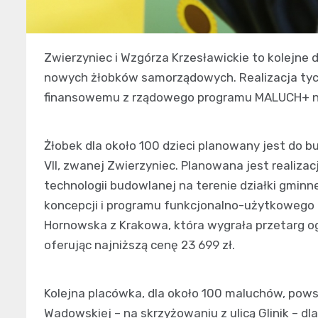
Zwierzyniec i Wzgórza Krzesławickie to kolejne 
nowych żłobków samorządowych. Realizacja tych
finansowemu z rządowego programu MALUCH+ n
Żłobek dla około 100 dzieci planowany jest do bu
VII, zwanej Zwierzyniec. Planowana jest realizac
technologii budowlanej na terenie działki gmin
koncepcji i programu funkcjonalno-użytkowego 
Hornowska z Krakowa, która wygrała przetarg ogł
oferując najniższą cenę 23 699 zł.
Kolejna placówka, dla około 100 maluchów, pows
Wadowskiej – na skrzyżowaniu z ulicą Glinik – d