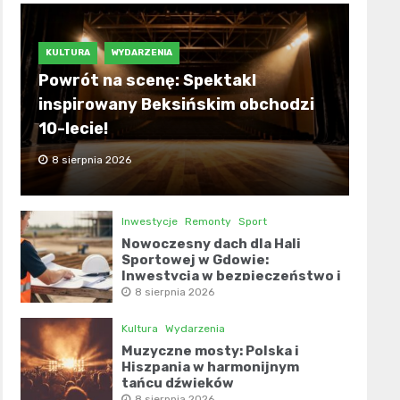
KULTURA
WYDARZENIA
Powrót na scenę: Spektakl
inspirowany Beksińskim obchodzi
10-lecie!
8 sierpnia 2026
Inwestycje
Remonty
Sport
Nowoczesny dach dla Hali
Sportowej w Gdowie:
Inwestycja w bezpieczeństwo i
komfort
8 sierpnia 2026
Kultura
Wydarzenia
Muzyczne mosty: Polska i
Hiszpania w harmonijnym
tańcu dźwięków
8 sierpnia 2026