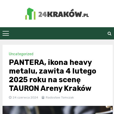
Skip
to
content
24Kraków.pl
Uncategorized
PANTERA, ikona heavy
metalu, zawita 4 lutego
2025 roku na scenę
TAURON Areny Kraków
24 czerwca 2024
Radosław Tomczak