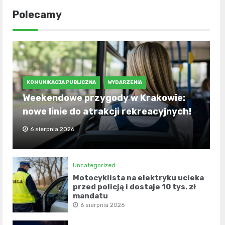
Polecamy
KOMUNIKACJA PUBLICZNA
WYDARZENIA
Weekendowe przygody w Krakowie:
nowe linie do atrakcji rekreacyjnych!
6 sierpnia 2026
Uncategorized
Motocyklista na elektryku ucieka
przed policją i dostaje 10 tys. zł
mandatu
6 sierpnia 2026