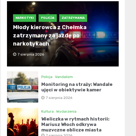
NARKOTYKI
POLICJA
ZATRZYMANIA
Młody kierowca z Chełmka
zatrzymany za jazdę po
narkotykach
7 sierpnia 2026
Policja
Vandalizm
Monitoring na straży: Wandale
ujęci w obiektywie kamer
7 sierpnia 2026
Kultura
Wydarzenia
Wieliczka w rytmach historii:
Mariusz Włoch odkrywa
muzyczne oblicze miasta
7 sierpnia 2026