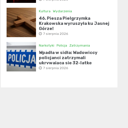
Kultura
Wydarzenia
46. Piesza Pielgrzymka
Krakowska wyruszyła ku Jasnej
Górze!
7 sierpnia 2026
Narkotyki
Policja
Zatrzymania
Wpadła w sidła: Wadowiccy
policjanci zatrzymali
ukrywającą się 32-latkę
7 sierpnia 2026