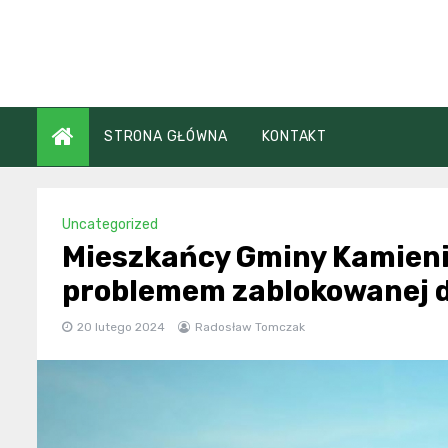
Skip
to
content
STRONA GŁÓWNA
KONTAKT
Uncategorized
Mieszkańcy Gminy Kamieni
problemem zablokowanej dr
20 lutego 2024
Radosław Tomczak