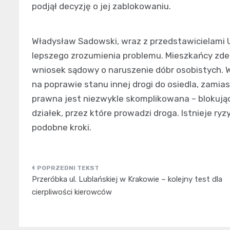
podjął decyzję o jej zablokowaniu.
Władysław Sadowski, wraz z przedstawicielami U
lepszego zrozumienia problemu. Mieszkańcy zdec
wniosek sądowy o naruszenie dóbr osobistych. W
na poprawie stanu innej drogi do osiedla, zamia
prawna jest niezwykle skomplikowana – blokujący 
działek, przez które prowadzi droga. Istnieje ry
podobne kroki.
Nawigacja
Przeróbka ul. Lublańskiej w Krakowie – kolejny test dla
wpisu
cierpliwości kierowców