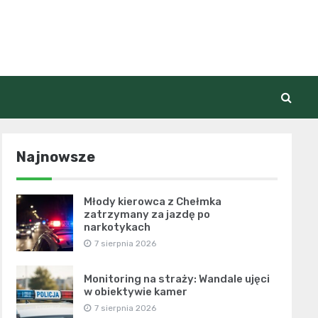
Najnowsze
Młody kierowca z Chełmka
zatrzymany za jazdę po
narkotykach
7 sierpnia 2026
Monitoring na straży: Wandale ujęci
w obiektywie kamer
7 sierpnia 2026