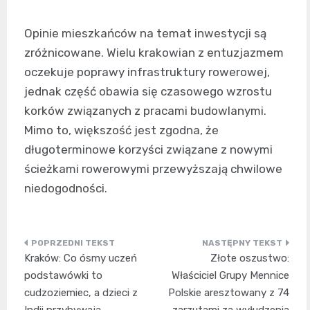
Opinie mieszkańców na temat inwestycji są
zróżnicowane. Wielu krakowian z entuzjazmem
oczekuje poprawy infrastruktury rowerowej,
jednak część obawia się czasowego wzrostu
korków związanych z pracami budowlanymi.
Mimo to, większość jest zgodna, że
długoterminowe korzyści związane z nowymi
ścieżkami rowerowymi przewyższają chwilowe
niedogodności.
Nawigacja
Kraków: Co ósmy uczeń
Złote oszustwo:
wpisu
podstawówki to
Właściciel Grupy Mennice
cudzoziemiec, a dzieci z
Polskie aresztowany z 74
Indii przybywają
zarzutami za wyłudzenia