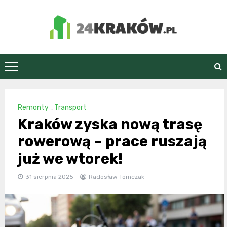
Skip
to
content
24Kraków.pl
Remonty
,
Transport
Kraków zyska nową trasę
rowerową – prace ruszają
już we wtorek!
31 sierpnia 2025
Radosław Tomczak