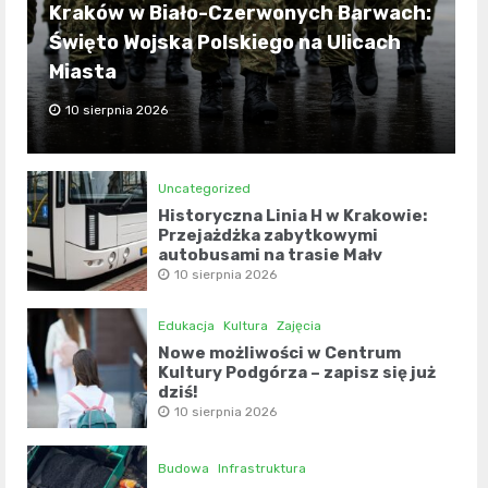
Kraków w Biało-Czerwonych Barwach:
Święto Wojska Polskiego na Ulicach
Miasta
10 sierpnia 2026
Uncategorized
Historyczna Linia H w Krakowie:
Przejażdżka zabytkowymi
autobusami na trasie Mały
Płaszów – Cmentarz Olszanica
10 sierpnia 2026
Edukacja
Kultura
Zajęcia
Nowe możliwości w Centrum
Kultury Podgórza – zapisz się już
dziś!
10 sierpnia 2026
Budowa
Infrastruktura