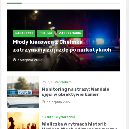
NARKOTYKI
POLICJA
ZATRZYMANIA
Młody kierowca z Chełmka
zatrzymany za jazdę po narkotykach
7 sierpnia 2026
Policja
Vandalizm
Monitoring na straży: Wandale
ujęci w obiektywie kamer
7 sierpnia 2026
Kultura
Wydarzenia
Wieliczka w rytmach historii: