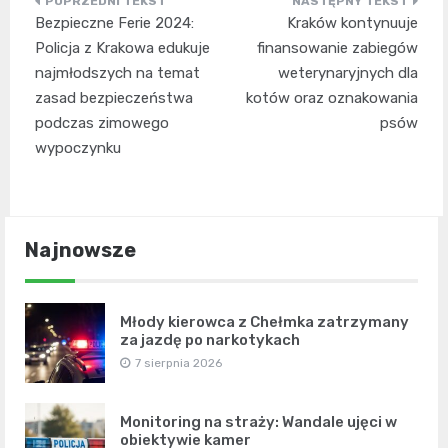
Nawigacja
Bezpieczne Ferie 2024:
Kraków kontynuuje
wpisu
Policja z Krakowa edukuje
finansowanie zabiegów
najmłodszych na temat
weterynaryjnych dla
zasad bezpieczeństwa
kotów oraz oznakowania
podczas zimowego
psów
wypoczynku
Najnowsze
Młody kierowca z Chełmka zatrzymany
za jazdę po narkotykach
7 sierpnia 2026
Monitoring na straży: Wandale ujęci w
obiektywie kamer