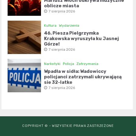
Mariusz Włoch odkrywa muzyczne
oblicze miasta
7 sierpnia 2026
Kultura
Wydarzenia
46. Piesza Pielgrzymka
Krakowska wyruszyła ku Jasnej
Górze!
7 sierpnia 2026
Narkotyki
Policja
Zatrzymania
Wpadła w sidła: Wadowiccy
policjanci zatrzymali ukrywającą
się 32-latkę
7 sierpnia 2026
COPYRIGHT © - WSZYSTKIE PRAWA ZASTRZEŻONE