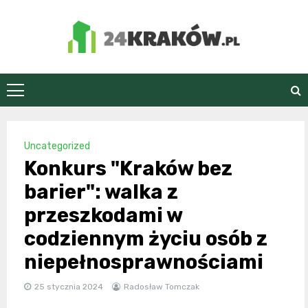
Skip
to
content
24Kraków.pl
Uncategorized
Konkurs "Kraków bez
barier": walka z
przeszkodami w
codziennym życiu osób z
niepełnosprawnościami
25 stycznia 2024
Radosław Tomczak