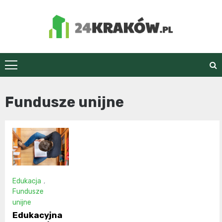
Skip
to
content
24Kraków.pl
Fundusze unijne
Edukacja
,
Fundusze
unijne
Edukacyjna