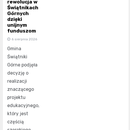
rewolucja w
Świątnikach
Górnych
dzięki
unijnym
funduszom
6 sierpnia 2026
Gmina
Świątniki
Górne podjęła
decyzję o
realizacji
znaczącego
projektu
edukacyjnego,
który jest
częścią
szerokiego