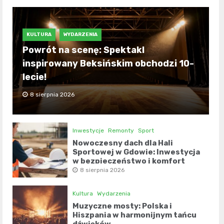
KULTURA
WYDARZENIA
Powrót na scenę: Spektakl
inspirowany Beksińskim obchodzi 10-
lecie!
8 sierpnia 2026
Inwestycje
Remonty
Sport
Nowoczesny dach dla Hali
Sportowej w Gdowie: Inwestycja
w bezpieczeństwo i komfort
8 sierpnia 2026
Kultura
Wydarzenia
Muzyczne mosty: Polska i
Hiszpania w harmonijnym tańcu
dźwięków