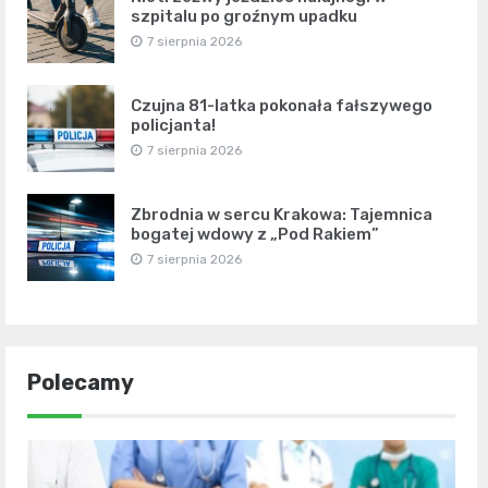
szpitalu po groźnym upadku
7 sierpnia 2026
Czujna 81-latka pokonała fałszywego
policjanta!
7 sierpnia 2026
Zbrodnia w sercu Krakowa: Tajemnica
bogatej wdowy z „Pod Rakiem”
7 sierpnia 2026
Polecamy