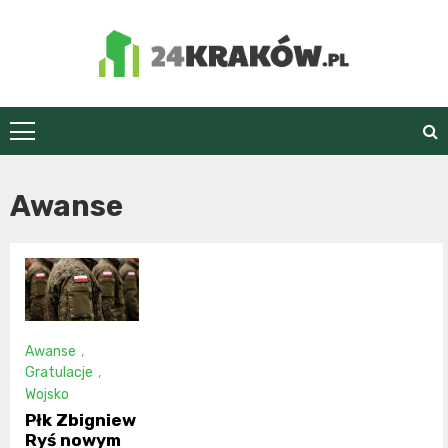
Skip
to
content
24Kraków.pl
Awanse
Awanse
,
Gratulacje
,
Wojsko
Płk Zbigniew
Ryś nowym