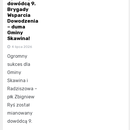
dowódcą 9.
Brygady
Wsparcia
Dowodzenia
– duma
Gminy
Skawina!
4 lipca 2026
Ogromny
sukces dla
Gminy
Skawina i
Radziszowa –
płk Zbigniew
Ryś został
mianowany
dowódcą 9.