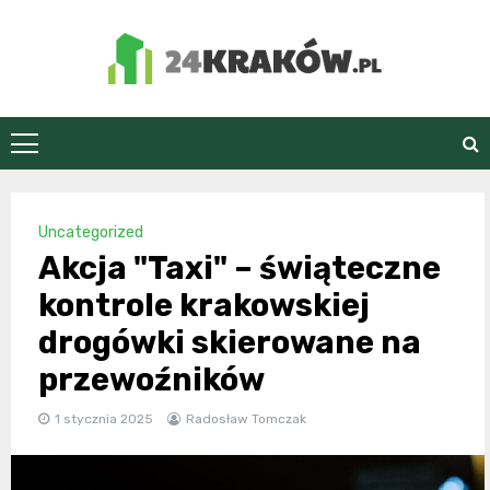
Skip
to
content
24Kraków.pl
Uncategorized
Akcja "Taxi" – świąteczne
kontrole krakowskiej
drogówki skierowane na
przewoźników
1 stycznia 2025
Radosław Tomczak