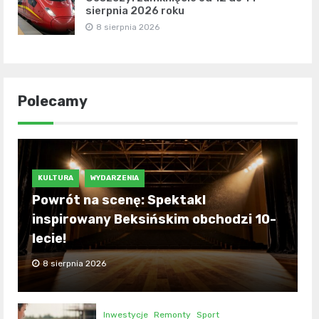
sierpnia 2026 roku
8 sierpnia 2026
Polecamy
KULTURA
WYDARZENIA
Powrót na scenę: Spektakl
inspirowany Beksińskim obchodzi 10-
lecie!
8 sierpnia 2026
Inwestycje
Remonty
Sport