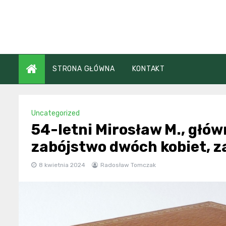
Skip
to
content
STRONA GŁÓWNA
KONTAKT
Uncategorized
54-letni Mirosław M., głów
zabójstwo dwóch kobiet, 
8 kwietnia 2024
Radosław Tomczak