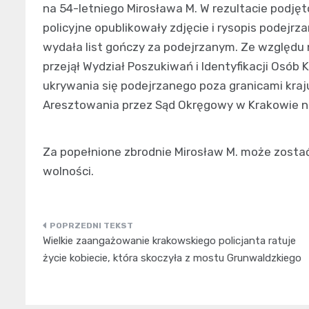
na 54-letniego Mirosława M. W rezultacie podję
policyjne opublikowały zdjęcie i rysopis podej
wydała list gończy za podejrzanym. Ze względu
przejął Wydział Poszukiwań i Identyfikacji Osób
ukrywania się podejrzanego poza granicami kra
Aresztowania przez Sąd Okręgowy w Krakowie n
Za popełnione zbrodnie Mirosław M. może zosta
wolności.
Nawigacja
Wielkie zaangażowanie krakowskiego policjanta ratuje
wpisu
życie kobiecie, która skoczyła z mostu Grunwaldzkiego