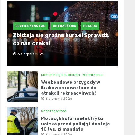
BEZPIECZEŃSTWO
OSTRZEŻENIA
POGODA
Zbliżają się groźne burze! Sprawdź,
co nas czeka!
6 sierpnia 2026
Komunikacja publiczna
Wydarzenia
Weekendowe przygody w
Krakowie: nowe linie do
atrakcji rekreacyjnych!
6 sierpnia 2026
Uncategorized
Motocyklista na elektryku
ucieka przed policją i dostaje
10 tys. zł mandatu
6 sierpnia 2026