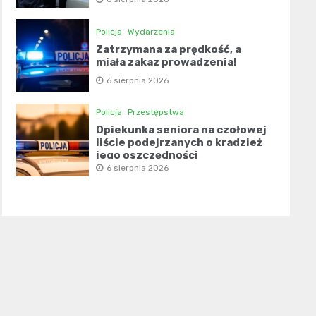
Policja
Wydarzenia
Zatrzymana za prędkość, a
miała zakaz prowadzenia!
6 sierpnia 2026
Policja
Przestępstwa
Opiekunka seniora na czołowej
liście podejrzanych o kradzież
jego oszczędności
6 sierpnia 2026