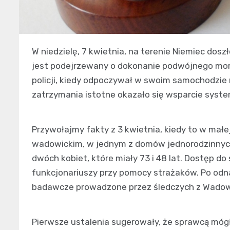
W niedzielę, 7 kwietnia, na terenie Niemiec dosz
jest podejrzewany o dokonanie podwójnego mord
policji, kiedy odpoczywał w swoim samochodzie 
zatrzymania istotne okazało się wsparcie sys
Przywołajmy fakty z 3 kwietnia, kiedy to w mał
wadowickim, w jednym z domów jednorodzinnych d
dwóch kobiet, które miały 73 i 48 lat. Dostęp 
funkcjonariuszy przy pomocy strażaków. Po odna
badawcze prowadzone przez śledczych z Wadowi
Pierwsze ustalenia sugerowały, że sprawcą mógł