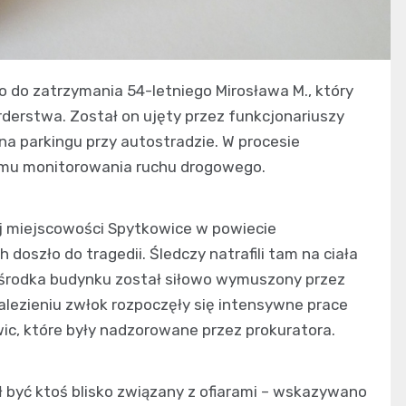
ło do zatrzymania 54-letniego Mirosława M., który
erstwa. Został on ujęty przez funkcjonariuszy
na parkingu przy autostradzie. W procesie
temu monitorowania ruchu drogowego.
ej miejscowości Spytkowice w powiecie
oszło do tragedii. Śledczy natrafili tam na ciała
do środka budynku został siłowo wymuszony przez
lezieniu zwłok rozpoczęły się intensywne prace
c, które były nadzorowane przez prokuratora.
 być ktoś blisko związany z ofiarami – wskazywano