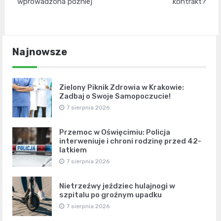
wprowadzona później
kontrakt?
Najnowsze
Zielony Piknik Zdrowia w Krakowie:
Zadbaj o Swoje Samopoczucie!
7 sierpnia 2026
Przemoc w Oświęcimiu: Policja
interweniuje i chroni rodzinę przed 42-
latkiem
7 sierpnia 2026
Nietrzeźwy jeździec hulajnogi w
szpitalu po groźnym upadku
7 sierpnia 2026