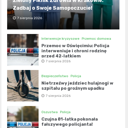
Zielony Piknik Zdrowia w Krakowie:
Zadbaj o Swoje Samopoczucie!
7 sierpnia 2026
Interwencje kryzysowe
Przemoc domowa
Przemoc w Oświęcimiu: Policja
interweniuje i chroni rodzinę
przed 42-latkiem
7 sierpnia 2026
Bezpieczeństwo
Policja
Nietrzeźwy jeździec hulajnogi w
szpitalu po groźnym upadku
7 sierpnia 2026
Oszustwa
Policja
Czujna 81-latka pokonała
fałszywego policjanta!