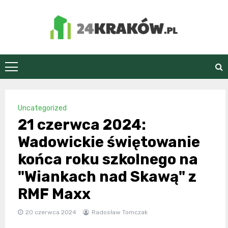
Skip
to
content
24Kraków.pl
Uncategorized
21 czerwca 2024:
Wadowickie świętowanie
końca roku szkolnego na
"Wiankach nad Skawą" z
RMF Maxx
20 czerwca 2024
Radosław Tomczak